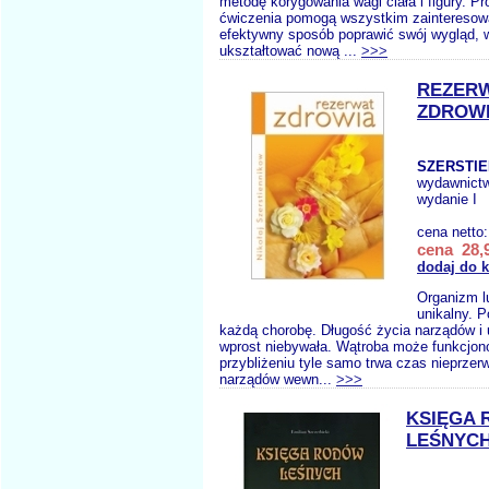
metodę korygowania wagi ciała i figury. Pr
ćwiczenia pomogą wszystkim zainteresow
efektywny sposób poprawić swój wygląd, w
ukształtować nową ...
>>>
REZER
ZDROW
SZERSTIE
wydawnict
wydanie I
cena netto
cena 28,9
dodaj do 
Organizm l
unikalny. P
każdą chorobę. Długość życia narządów i u
wprost niebywała. Wątroba może funkcjon
przybliżeniu tyle samo trwa czas nieprzer
narządów wewn...
>>>
KSIĘGA
LEŚNYCH