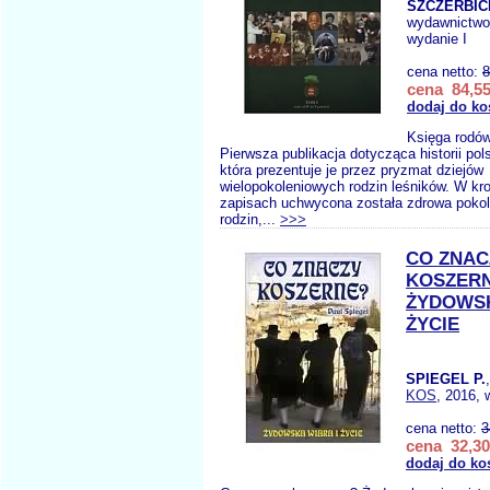
SZCZERBICK
wydawnictw
wydanie I
cena netto:
8
cena 84,55
dodaj do ko
Księga rodów
Pierwsza publikacja dotycząca historii pol
która prezentuje je przez pryzmat dziejów
wielopokoleniowych rodzin leśników. W kro
zapisach uchwycona została zdrowa poko
rodzin,...
>>>
CO ZNAC
KOSZER
ŻYDOWSK
ŻYCIE
SPIEGEL P.
KOS
, 2016, 
cena netto:
3
cena 32,30
dodaj do ko