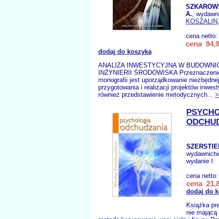
SZKAROWS
A.
, wydawn
KOSZALIN
cena netto
cena 94,9
dodaj do koszyka
ANALIZA INWESTYCYJNA W BUDOWNIC
INŻYNIERII ŚRODOWISKA Przeznaczeniem
monografii jest uporządkowanie niezbędne
przygotowania i realizacji projektów inwes
również przedstawienie metodycznych...
>
PSYCH
ODCHU
SZERSTIE
wydawnict
wydanie I
cena netto
cena 21,8
dodaj do 
Książka pre
nie mającą 