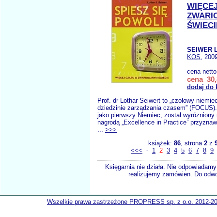
WIĘCE
ZWARI
ŚWIECI
SEIWER L
KOS
, 200
cena nett
cena 30,
dodaj do 
Prof. dr Lothar Seiwert to „czołowy niemie
dziedzinie zarządzania czasem” (FOCUS).
jako pierwszy Niemiec, został wyróżnion
nagrodą „Excellence in Practice” przyzn
...
>>>
książek:
86
, strona
2
z
<<<
-
1
2
3
4
5
6
7
8
9
Księgarnia nie działa. Nie odpowiadamy 
realizujemy zamówien. Do odwol
Wszelkie prawa zastrzeżone PROPRESS sp. z o.o. 2012-2