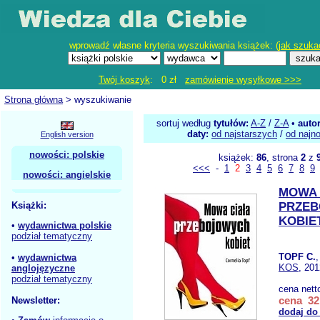
wprowadź własne kryteria wyszukiwania książek: (
jak szuka
Twój koszyk
: 0 zł
zamówienie wysyłkowe >>>
Strona główna
> wyszukiwanie
sortuj według
tytułów:
A-Z
/
Z-A
•
auto
daty:
od najstarszych
/
od najn
English version
nowości: polskie
książek:
86
, strona
2
z
<<<
-
1
2
3
4
5
6
7
8
9
nowości: angielskie
MOWA 
Książki:
PRZE
KOBIE
•
wydawnictwa polskie
podział tematyczny
TOPF C.
•
wydawnictwa
KOS
, 201
anglojęzyczne
podział tematyczny
cena nett
cena 32,
Newsletter:
dodaj do