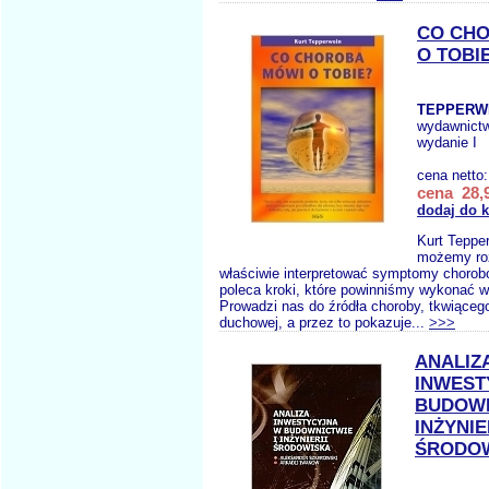
CO CH
O TOBI
TEPPERWE
wydawnict
wydanie I
cena netto
cena 28,9
dodaj do 
Kurt Tepper
możemy ro
właściwie interpretować symptomy chorob
poleca kroki, które powinniśmy wykonać w
Prowadzi nas do źródła choroby, tkwiąceg
duchowej, a przez to pokazuje...
>>>
ANALIZ
INWEST
BUDOWN
INŻYNIE
ŚRODO