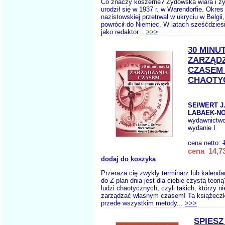
Co znaczy koszerne? Żydowska wiara i ży
urodził się w 1937 r. w Warendorfie. Okres
nazistowskiej przetrwał w ukryciu w Belgi
powrócił do Niemiec. W latach sześćdzies
jako redaktor...
>>>
30 MINU
ZARZĄD
CZASEM 
CHAOTY
SEIWERT J.
LABAEK-NO
wydawnictw
wydanie I
cena netto:
cena 14,73
dodaj do koszyka
Przeraża cię zwykły terminarz lub kalenda
do Z plan dnia jest dla ciebie czystą teorią
ludzi chaotycznych, czyli takich, którzy ni
zarządzać własnym czasem! Ta książeczk
przede wszystkim metody...
>>>
SPIESZ