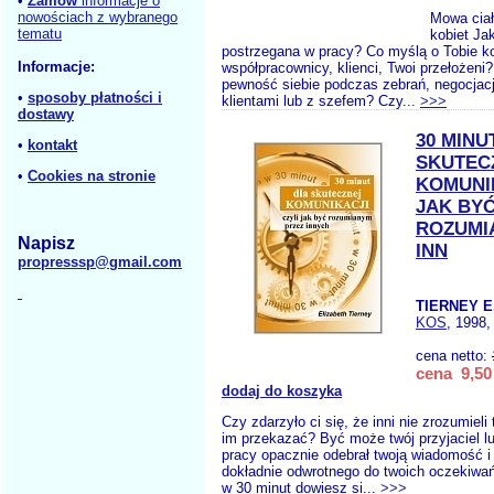
•
Zamów
informacje o
nowościach z wybranego
Mowa ciał
tematu
kobiet Ja
postrzegana w pracy? Co myślą o Tobie ko
Informacje:
współpracownicy, klienci, Twoi przełożen
pewność siebie podczas zebrań, negocjac
•
sposoby płatności i
klientami lub z szefem? Czy...
>>>
dostawy
30 MINU
•
kontakt
SKUTEC
•
Cookies na stronie
KOMUNIK
JAK BY
ROZUMI
Napisz
INN
propresssp@gmail.com
TIERNEY E
KOS
, 1998,
cena netto:
cena 9,50 
dodaj do koszyka
Czy zdarzyło ci się, że inni nie zrozumieli
im przekazać? Być może twój przyjaciel l
pracy opacznie odebrał twoją wiadomość i 
dokładnie odwrotnego do twoich oczekiwań
w 30 minut dowiesz si...
>>>