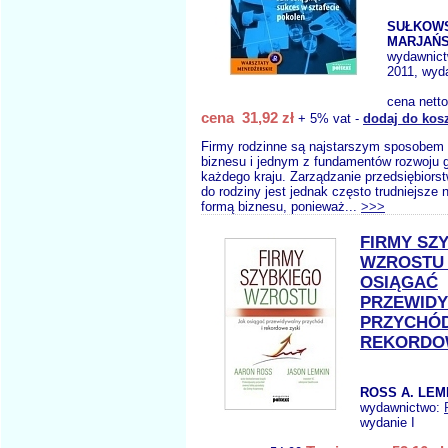
SUŁKOWS
MARJAŃS
wydawnic
2011, wyda
cena nett
cena 31,92 zł
+ 5% vat -
dodaj do kos
Firmy rodzinne są najstarszym sposobem
biznesu i jednym z fundamentów rozwoju
każdego kraju. Zarządzanie przedsiębior
do rodziny jest jednak często trudniejsze 
formą biznesu, ponieważ...
>>>
FIRMY SZ
WZROSTU
OSIĄGAĆ
PRZEWID
PRZYCHÓD
REKORDO
ROSS A. LEMK
wydawnictwo:
wydanie I