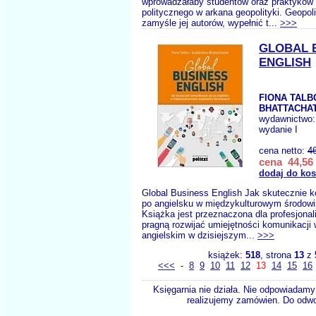
wprowadzałaby studentów oraz praktyków 
politycznego w arkana geopolityki. Geopol
zamyśle jej autorów, wypełnić t...
>>>
GLOBAL 
ENGLISH
FIONA TALB
BHATTACHA
wydawnictwo
wydanie I
cena netto:
4
cena 44,56 
dodaj do ko
Global Business English Jak skutecznie 
po angielsku w międzykulturowym środow
Książka jest przeznaczona dla profesjonal
pragną rozwijać umiejętności komunikacji 
angielskim w dzisiejszym...
>>>
książek:
518
, strona
13
z
<<<
-
8
9
10
11
12
13
14
15
16
Księgarnia nie działa. Nie odpowiadamy 
realizujemy zamówien. Do odwol