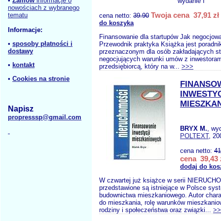
•
Zamów
informacje o
wydanie I
nowościach z wybranego
Twoja cena 37,91 zł
tematu
cena netto:
39.90
do koszyka
Informacje:
Finansowanie dla startupów Jak negocjow
•
sposoby płatności i
Przewodnik praktyka Książka jest poradni
dostawy
przeznaczonym dla osób zakładających sta
negocjujących warunki umów z inwestorami
•
kontakt
przedsiębiorcą, który na w...
>>>
•
Cookies na stronie
FINANSO
INWESTYC
MIESZKA
Napisz
propresssp@gmail.com
BRYX M.
, wy
POLTEXT
, 20
cena netto:
41
cena 39,43 
dodaj do kos
W czwartej już książce w serii NIERUC
przedstawione są istniejące w Polsce sys
budownictwa mieszkaniowego. Autor chara
do mieszkania, rolę warunków mieszkanio
rodziny i społeczeństwa oraz związki...
>>