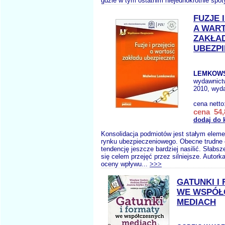
gdzie w tym ostatnim niejednokrotnie spoty
FUZJE 
A WAR
ZAKŁA
UBEZP
LEMKOWS
wydawnict
2010, wyda
cena netto
cena 54,
dodaj do 
Konsolidacja podmiotów jest stałym elem
rynku ubezpieczeniowego. Obecne trudne
tendencję jeszcze bardziej nasilić. Słabs
się celem przejęć przez silniejsze. Autor
oceny wpływu...
>>>
GATUNKI I
WE WSPÓŁ
MEDIACH