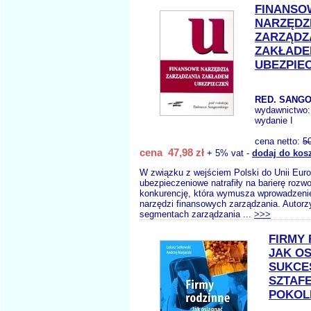
FINANSO
NARZĘDZ
ZARZĄDZ
ZAKŁAD
UBEZPIE
RED. SANGO
wydawnictwo
wydanie I
cena netto:
5
cena 47,98 zł
+ 5% vat -
dodaj do kos
W związku z wejściem Polski do Unii Europ
ubezpieczeniowe natrafiły na barierę rozwo
konkurencję, która wymusza wprowadzeni
narzędzi finansowych zarządzania. Autorzy
segmentach zarządzania ...
>>>
FIRMY 
JAK O
SUKCE
SZTAFE
POKOL