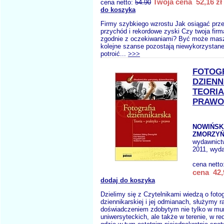
Twoja cena 52,16 zł
cena netto:
54.90
do koszyka
Firmy szybkiego wzrostu Jak osiągać prz
przychód i rekordowe zyski Czy twoja firma
zgodnie z oczekiwaniami? Być może masz
kolejne szanse pozostają niewykorzystane
potroić...
>>>
FOTOG
DZIEN
TEORI
PRAWO
NOWIŃSK
ZMORZYŃS
wydawnict
2011, wyda
cena netto
cena 42,
dodaj do koszyka
Dzielimy się z Czytelnikami wiedzą o fotog
dziennikarskiej i jej odmianach, służymy r
doświadczeniem zdobytym nie tylko w mu
uniwersyteckich, ale także w terenie, w red