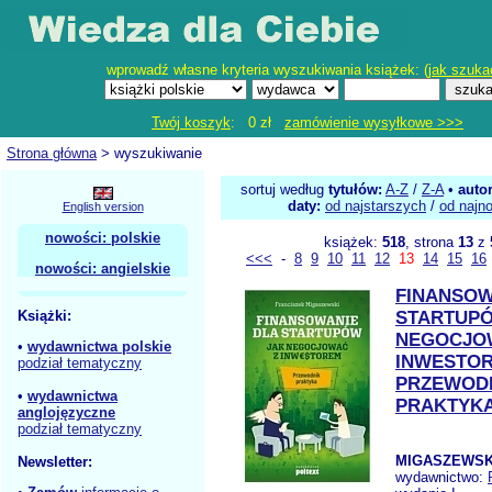
wprowadź własne kryteria wyszukiwania książek: (
jak szuka
Twój koszyk
: 0 zł
zamówienie wysyłkowe >>>
Strona główna
> wyszukiwanie
sortuj według
tytułów:
A-Z
/
Z-A
•
auto
daty:
od najstarszych
/
od najn
English version
nowości: polskie
książek:
518
, strona
13
z
<<<
-
8
9
10
11
12
13
14
15
16
nowości: angielskie
FINANSOW
Książki:
STARTUP
NEGOCJO
•
wydawnictwa polskie
INWESTO
podział tematyczny
PRZEWOD
•
wydawnictwa
PRAKTYK
anglojęzyczne
podział tematyczny
MIGASZEWSKI
Newsletter:
wydawnictwo: