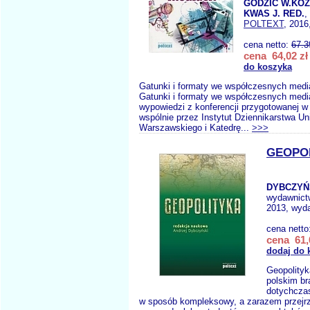
GODZIC W.KOZ
KWAS J. RED.
,
POLTEXT
, 2016
cena netto:
67.3
cena 64,02 zł
do koszyka
Gatunki i formaty we współczesnych med
Gatunki i formaty we współczesnych medi
wypowiedzi z konferencji przygotowanej w
wspólnie przez Instytut Dziennikarstwa Un
Warszawskiego i Katedrę...
>>>
GEOPO
DYBCZYŃS
wydawnict
2013, wyda
cena netto
cena 61,
dodaj do 
Geopolityk
polskim br
dotychczas
w sposób kompleksowy, a zarazem przejr