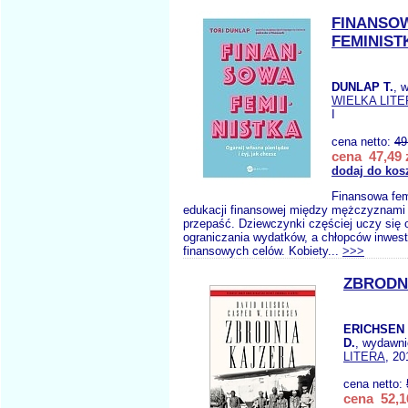
FINANSO
FEMINIST
DUNLAP T.
, 
WIELKA LITE
I
cena netto:
49
cena 47,49 
dodaj do kos
Finansowa fem
edukacji finansowej między mężczyznami i
przepaść. Dziew­czynki częściej uczy się 
ograniczania wydatków, a chłopców inwest
finansowych celów. Kobiety...
>>>
ZBRODN
ERICHSEN
D.
, wydawn
LITERA
, 20
cena netto:
cena 52,1