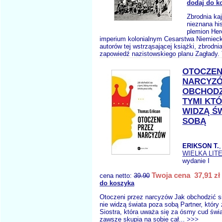
dodaj do k
Zbrodnia ka
nieznana his
plemion Her
imperium kolonialnym Cesarstwa Niemieck
autorów tej wstrząsającej książki, zbrodni
zapowiedź nazistowskiego planu Zagłady. 
OTOCZEN
NARCYZÓ
OBCHODZI
TYMI KTÓ
WIDZĄ Ś
SOBĄ
ERIKSON T.
WIELKA LIT
wydanie I
Twoja cena 37,91 zł
cena netto:
39.90
do koszyka
Otoczeni przez narcyzów Jak obchodzić si
nie widzą świata poza sobą Partner, który
Siostra, która uważa się za ósmy cud świa
zawsze skupia na sobie cał...
>>>