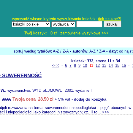
wprowadź własne kryteria wyszukiwania książek: (
jak szukać?
)
Twój koszyk
: 0 zł
zamówienie wysyłkowe >>>
sortuj według
tytułów:
A-Z
/
Z-A
•
autorów:
A-Z
/
Z-A
•
daty:
od najs
książek:
332
, strona
11
z
34
<<<
-
6
7
8
9
10
11
12
13
14
15
16
-
O SUWERENNOŚĆ
 W.
, wydawnictwo:
WYD SEJMOWE
, 2001, wydanie I
Twoja cena 28,50 zł
:
30.00
+ 5% vat -
dodaj do koszyka
djęli rozważania na temat suwerenności i niepodległości – pojęć obecnych w Ko
i i niepodległości jako kategorii historycznych; cz. II to...
>>>