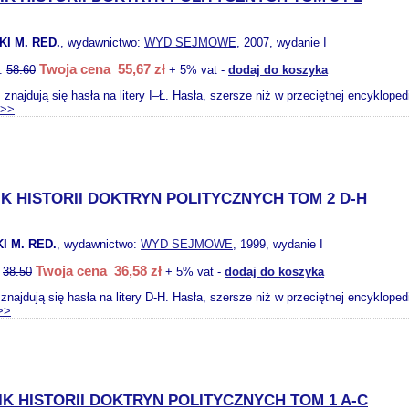
I M. RED.
, wydawnictwo:
WYD SEJMOWE
, 2007, wydanie I
Twoja cena 55,67 zł
o:
58.60
+ 5% vat -
dodaj do koszyka
 znajdują się hasła na litery I–Ł. Hasła, szersze niż w przeciętnej encyklope
>>
K HISTORII DOKTRYN POLITYCZNYCH TOM 2 D-H
I M. RED.
, wydawnictwo:
WYD SEJMOWE
, 1999, wydanie I
Twoja cena 36,58 zł
:
38.50
+ 5% vat -
dodaj do koszyka
znajdują się hasła na litery D-H. Hasła, szersze niż w przeciętnej encyklope
>>
K HISTORII DOKTRYN POLITYCZNYCH TOM 1 A-C