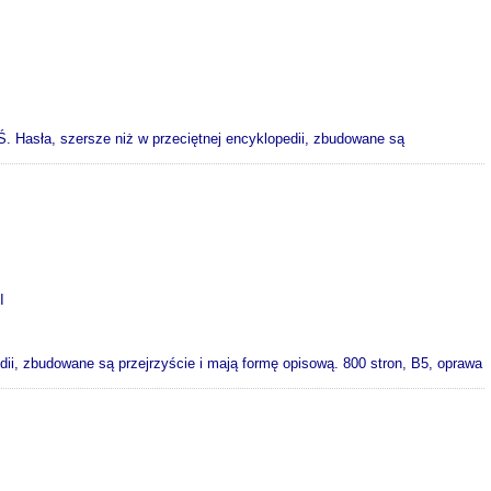
R-Ś. Hasła, szersze niż w przeciętnej encyklopedii, zbudowane są
I
edii, zbudowane są przejrzyście i mają formę opisową. 800 stron, B5, oprawa