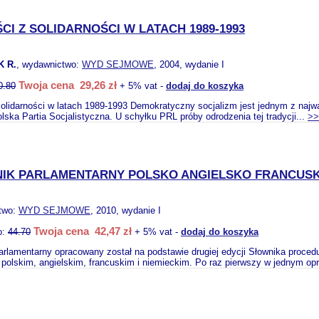
CI Z SOLIDARNOŚCI W LATACH 1989-1993
 R.
, wydawnictwo:
WYD SEJMOWE
, 2004, wydanie I
Twoja cena 29,26 zł
0.80
+ 5% vat -
dodaj do koszyka
Solidarności w latach 1989-1993 Demokratyczny socjalizm jest jednym z naj
ska Partia Socjalistyczna. U schyłku PRL próby odrodzenia tej tradycji...
>>
IK PARLAMENTARNY POLSKO ANGIELSKO FRANCUSK
two:
WYD SEJMOWE
, 2010, wydanie I
Twoja cena 42,47 zł
o:
44.70
+ 5% vat -
dodaj do koszyka
arlamentarny opracowany został na podstawie drugiej edycji Słownika proce
 polskim, angielskim, francuskim i niemieckim. Po raz pierwszy w jednym op