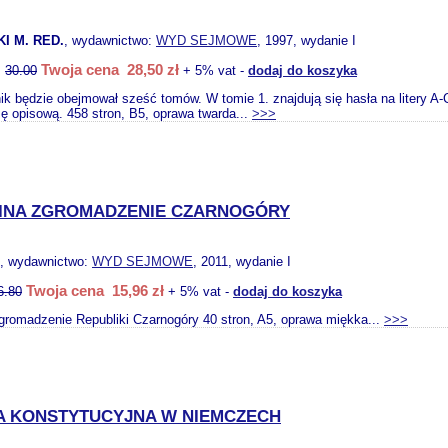
I M. RED.
, wydawnictwo:
WYD SEJMOWE
, 1997, wydanie I
Twoja cena 28,50 zł
:
30.00
+ 5% vat -
dodaj do koszyka
ik będzie obejmował sześć tomów. W tomie 1. znajdują się hasła na litery A-
mę opisową. 458 stron, B5, oprawa twarda...
>>>
INA ZGROMADZENIE CZARNOGÓRY
, wydawnictwo:
WYD SEJMOWE
, 2011, wydanie I
Twoja cena 15,96 zł
6.80
+ 5% vat -
dodaj do koszyka
gromadzenie Republiki Czarnogóry 40 stron, A5, oprawa miękka...
>>>
 KONSTYTUCYJNA W NIEMCZECH