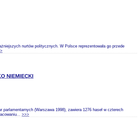
ważniejszych nurtów politycznych. W Polsce reprezentowała go przede
>
O NIEMIECKI
dur parlamentarnych (Warszawa 1998), zawiera 1276 haseł w czterech
racowaniu...
>>>