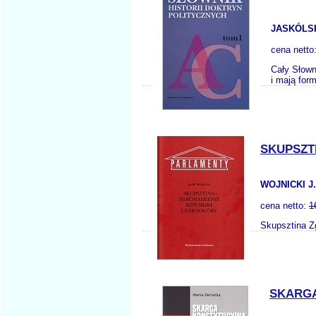
JASKÓLSK
cena netto
Cały Słown
i mają for
SKUPSZT
WOJNICKI J.
cena netto:
1
Skupsztina Z
SKARGA