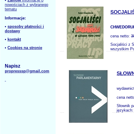
•
Zamów
informacje o
nowościach z wybranego
tematu
SOCJALIŚ
Informacje:
•
sposoby płatności i
CHWEDORUK
dostawy
cena netto:
3
•
kontakt
Socjaliści z 
•
Cookies na stronie
wszystkim Pol
Napisz
propresssp@gmail.com
SŁOWN
wydawnic
cena nett
Słownik p
językach: