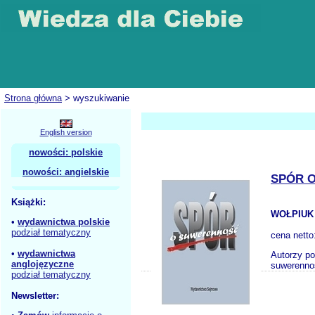
Strona główna
> wyszukiwanie
English version
nowości: polskie
nowości: angielskie
SPÓR 
Książki:
WOŁPIUK
•
wydawnictwa polskie
podział tematyczny
cena netto
•
wydawnictwa
Autorzy po
anglojęzyczne
suwerennośc
podział tematyczny
Newsletter: