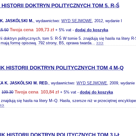
HISTORII DOKTRYN POLITYCZNYCH TOM 5. R-Ś
K. JASKÓLSKI M.
, wydawnictwo:
WYD SEJMOWE
, 2012, wydanie I
Twoja cena 109,73 zł
15.50
+ 5% vat -
dodaj do koszyka
rii doktryn politycznych, tom 5: R-Ś W tomie 5. znajdują się hasła na litery 
i mają formę opisową. 792 strony, B5, oprawa twarda...
>>>
K HISTORII DOKTRYN POLITYCZNYCH TOM 4 M-Q
A K. JASKÓLSKI M. RED.
, wydawnictwo:
WYD SEJMOWE
, 2009, wydanie 
Twoja cena 103,84 zł
:
109.30
+ 5% vat -
dodaj do koszyka
 znajdują się hasła na litery M–Q. Hasła, szersze niż w przeciętnej encyklop
>>
K HISTORII DOKTRYN POLITYCZNYCH TOM 3 I-Ł