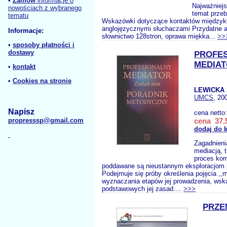
•
Zamów
informacje o
Najważniejs
nowościach z wybranego
temat przeb
tematu
Wskazówki dotyczące kontaktów międzyk
anglojęzycznymi słuchaczami Przydatne an
Informacje:
słownictwo 128stron, oprawa miękka...
>>
•
sposoby płatności i
dostawy
PROFE
MEDIA
•
kontakt
•
Cookies na stronie
LEWICKA 
UMCS
, 20
Napisz
cena netto
propresssp@gmail.com
cena 37,5
dodaj do 
Zagadnieni
mediacją, 
proces kom
poddawane są nieustannym eksploracjom
Podejmuje się próby określenia pojęcia ,,m
wyznaczania etapów jej prowadzenia, ws
podstawowych jej zasad....
>>>
PRZE