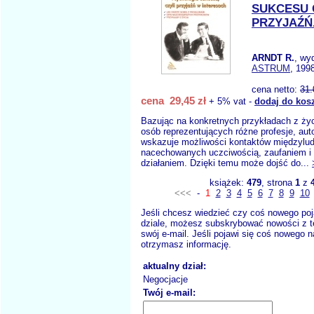
SUKCESU 
PRZYJAŹŃ.
ARNDT R.
, wy
ASTRUM
, 199
cena netto:
31.
cena 29,45 zł
+ 5% vat -
dodaj do kos
Bazując na konkretnych przykładach z ż
osób reprezentujących różne profesje, auto
wskazuje możliwości kontaktów międzylud
nacechowanych uczciwością, zaufaniem i
działaniem. Dzięki temu może dojść do...
książek:
479
, strona
1
z
<<<
-
1
2
3
4
5
6
7
8
9
10
Jeśli chcesz wiedzieć czy coś nowego poj
dziale, możesz subskrybować nowości z t
swój e-mail. Jeśli pojawi się coś nowego n
otrzymasz informację.
aktualny dział:
Negocjacje
Twój e-mail: