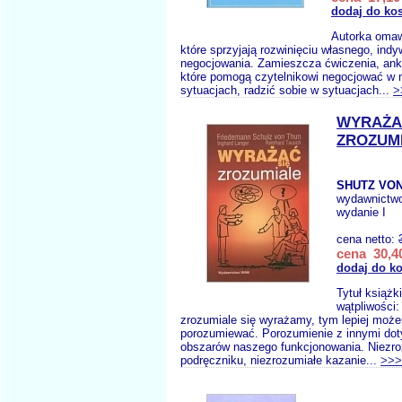
dodaj do ko
Autorka omaw
które sprzyjają rozwinięciu własnego, indy
negocjowania. Zamieszcza ćwiczenia, anki
które pomogą czytelnikowi negocjować w 
sytuacjach, radzić sobie w sytuacjach...
>
WYRAŻA
ZROZUM
SHUTZ VON
wydawnictw
wydanie I
cena netto:
cena 30,40
dodaj do k
Tytuł książk
wątpliwości:
zrozumiale się wyrażamy, tym lepiej moż
porozumiewać. Porozumienie z innymi dot
obszarów naszego funkcjonowania. Niezro
podręczniku, niezrozumiałe kazanie...
>>>