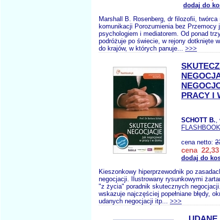
dodaj do ko
Marshall B. Rosenberg, dr filozofii, twórc
komunikacji Porozumienia bez Przemocy 
psychologiem i mediatorem. Od ponad trzy
podróżuje po świecie, w rejony dotknięte w
do krajów, w których panuje...
>>>
SKUTECZ
NEGOCJA
NEGOCJ
PRACY I
SCHOTT B.
,
FLASHBOO
cena netto:
2
cena 22,33 
dodaj do ko
Kieszonkowy hiperprzewodnik po zasadac
negocjacji. Ilustrowany rysunkowymi żarta
"z życia" poradnik skutecznych negocjacji
wskazuje najczęściej popełniane błędy, ok
udanych negocjacji itp...
>>>
UDANE