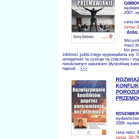
GIBBON
wydawn
2007, w
cena ne
cena 2
-
dodaj
Wszystk
masz do
kto pos
zdolność publicznego wypowiadania się. 
umiejętność ta zyskuje na znaczeniu i staj
nieodzownym warunkiem błyskotliwej karie
napisał...
>>>
ROZWIĄ
KONFLI
POROZUM
PRZEMO
ROSENBER
wydawnictw
2008, wydani
cena netto:
cena 32,78