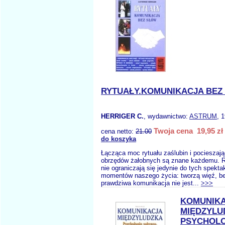
RYTUAŁY.KOMUNIKACJA BEZ
HERRIGER C.
, wydawnictwo:
ASTRUM
, 
Twoja cena 19,95 zł
cena netto:
21.00
do koszyka
Łącząca moc rytuału zaślubin i pocieszają
obrzędów żałobnych są znane każdemu. Ry
nie ograniczają się jedynie do tych spekta
momentów naszego życia: tworzą więź, be
prawdziwa komunikacja nie jest...
>>>
KOMUNIK
MIĘDZYLU
PSYCHOL