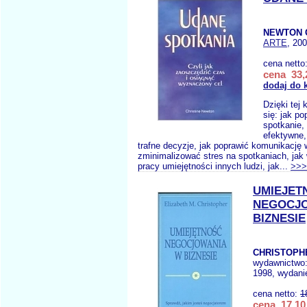
NEWTON 
ARTE
, 20
cena netto
cena 33,
dodaj do 
Dzięki tej
się: jak p
spotkanie,
efektywne,
trafne decyzje, jak poprawić komunikację 
zminimalizować stres na spotkaniach, ja
pracy umiejętności innych ludzi, jak...
>>>
UMIEJET
NEGOCJ
BIZNESIE
CHRISTOPH
wydawnictwo
1998, wydanie
cena netto:
1
cena 17,10 