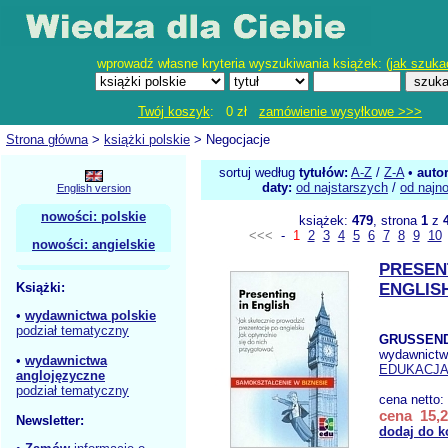
wprowadź własne kryteria wyszukiwania książek: (
jak szuka
Twój koszyk
: 0 zł
zamówienie wysyłkowe >>>
Strona główna
>
książki polskie
> Negocjacje
sortuj według
tytułów:
A-Z
/
Z-A
•
auto
daty:
od najstarszych
/
od najn
English version
nowości: polskie
książek:
479
, strona
1
z
<<<
-
1
2
3
4
5
6
7
8
9
10
nowości: angielskie
PRESEN
Książki:
ENGLIS
•
wydawnictwa polskie
podział tematyczny
GRUSSEND
wydawnict
•
wydawnictwa
EDUKACJ
anglojęzyczne
podział tematyczny
cena netto:
cena 15,2
Newsletter:
dodaj do k