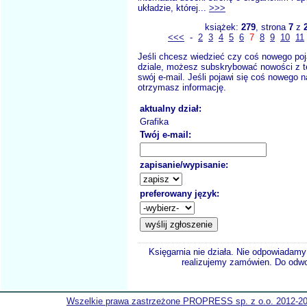
układzie, której...
>>>
książek:
279
, strona
7
z
<<<
-
2
3
4
5
6
7
8
9
10
11
Jeśli chcesz wiedzieć czy coś nowego poj
dziale, możesz subskrybować nowości z t
swój e-mail. Jeśli pojawi się coś nowego n
otrzymasz informację.
aktualny dział:
Grafika
Twój e-mail:
zapisanie/wypisanie:
preferowany język:
Księgarnia nie działa. Nie odpowiadamy 
realizujemy zamówien. Do odwol
Wszelkie prawa zastrzeżone PROPRESS sp. z o.o. 2012-2