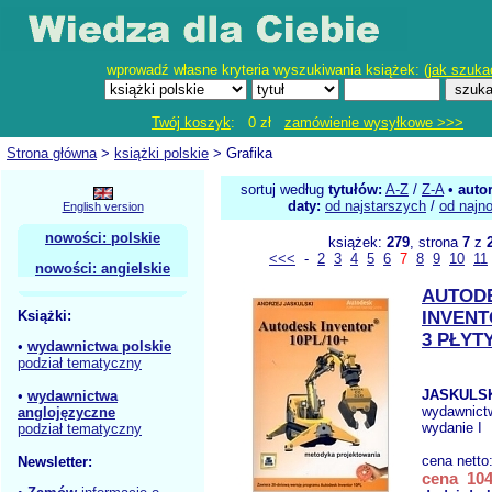
wprowadź własne kryteria wyszukiwania książek: (
jak szuka
Twój koszyk
: 0 zł
zamówienie wysyłkowe >>>
Strona główna
>
książki polskie
> Grafika
sortuj według
tytułów:
A-Z
/
Z-A
•
auto
daty:
od najstarszych
/
od najn
English version
nowości: polskie
książek:
279
, strona
7
z
<<<
-
2
3
4
5
6
7
8
9
10
11
nowości: angielskie
AUTOD
Książki:
INVENT
3 PŁYT
•
wydawnictwa polskie
podział tematyczny
JASKULSK
•
wydawnictwa
wydawnict
anglojęzyczne
wydanie I
podział tematyczny
cena netto
Newsletter:
cena 104