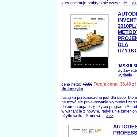
kurs obejmuje praktycznie wszystkie...
>>
AUTOD
INVEN
2010PL/
METOD
PROJE
DLA
UŻYTK
JASKULSK
wydawnict
wydanie I
Twoja cena 38,48 zł
cena netto:
40.50
do koszyka
Książka przeznaczona jest dla osób, któr
nauczyć się projektowania wyrobów i zarz
dokumentacją przy użyciu programu Autod
w wariancie z nowym, radykalnie zmienion
użytkownika. Stanowi ...
>>>
AUTODES
PROFESS