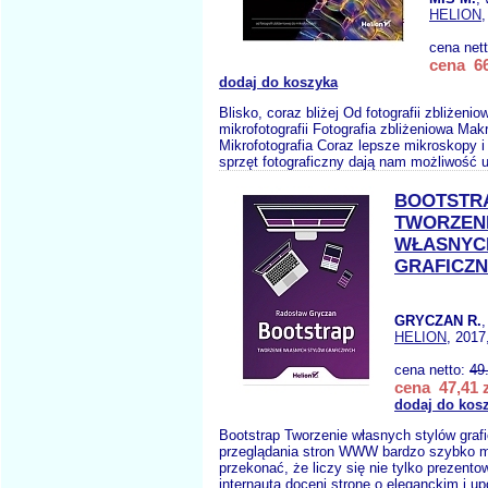
HELION
,
cena net
cena 66
dodaj do koszyka
Blisko, coraz bliżej Od fotografii zbliżenio
mikrofotografii Fotografia zbliżeniowa Makr
Mikrofotografia Coraz lepsze mikroskopy 
sprzęt fotograficzny dają nam możliwość u
BOOTSTR
TWORZEN
WŁASNYC
GRAFICZ
GRYCZAN R.
HELION
, 2017
cena netto:
49
cena 47,41 z
dodaj do kos
Bootstrap Tworzenie własnych stylów gra
przeglądania stron WWW bardzo szybko 
przekonać, że liczy się nie tylko prezent
internauta doceni stronę o eleganckim i 