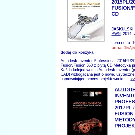
2015PL/2
FUSION/F
CD
JASKULSKI 
PWN
, 2014, 
cena netto:
1
cena 157,5
dodaj do koszyka
Autodesk Inventor Professional 2015PL/2
Fusion/Fusion 360 z płytą CD Metodyka p
Każda kolejna wersja Autodesk Inventor (
CAD) wzbogacana jest o nowe, użyteczne 
usprawniające proces projektowania. ...
>
AUTOD
INVENT
PROFES
2017PL /
FUSION 
METOD
PROJEK