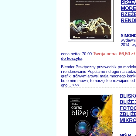
PRZE
MODE
RZEŹB
REND
SIMOND
wydawni
2014, wy
Twoja cena 66,50 zł
cena netto:
70.00
do koszyka
Blender Praktyczny przewodnik po modelo
i renderowaniu Popularne i drogie narzędzi
grafiki trójwymiarowej mają mocnego konku
bo o nim mowa, to narzędzie rozwijane od 
ono...
>>>
BLISK
BLIŻE
FOTOG
ZBLIŻ
MIKRO
MIŚ M.
,