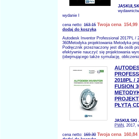
JASKULSKI
wydawnict
wydanie I
Twoja cena 154,99 
cena netto:
163.15
dodaj do koszyka
Autodesk Inventor Professional 2017PL / 
360Metodyka projektowania Metodyka pro
Podręcznik przeznaczony jest dla osób p
efektywnie nauczyć się projektowania wy
(obejmującego także symulację, obliczenia
AUTODES
PROFESS
2018PL / 
FUSION 3
METODY
PROJEKT
PŁYTĄ C
JASKULSKI 
PWN
, 2017, 
Twoja cena 160,84 
cena netto:
169.30