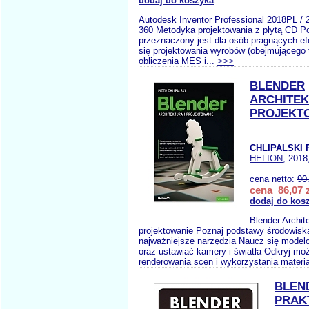
dodaj do koszyka
Autodesk Inventor Professional 2018PL / 
360 Metodyka projektowania z płytą CD P
przeznaczony jest dla osób pragnących e
się projektowania wyrobów (obejmującego 
obliczenia MES i...
>>>
BLENDER
ARCHITEK
PROJEKT
CHLIPALSKI P
HELION
, 2018
cena netto:
90
cena 86,07 z
dodaj do kos
Blender Archite
projektowanie Poznaj podstawy środowiska
najważniejsze narzędzia Naucz się model
oraz ustawiać kamery i światła Odkryj moż
renderowania scen i wykorzystania materia
BLEN
PRAK