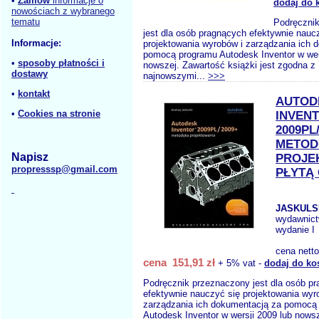
•
Zamów
informacje o
dodaj do 
nowościach z wybranego
tematu
Podręczni
jest dla osób pragnących efektywnie nauc
Informacje:
projektowania wyrobów i zarządzania ich 
pomocą programu Autodesk Inventor w wers
•
sposoby płatności i
nowszej. Zawartość książki jest zgodna z
dostawy
najnowszymi...
>>>
•
kontakt
AUTOD
•
Cookies na stronie
INVEN
2009PL
METOD
Napisz
PROJE
propresssp@gmail.com
PŁYTĄ
JASKULSK
wydawnic
wydanie I
cena nett
cena 151,91 zł
+ 5% vat -
dodaj do ko
Podręcznik przeznaczony jest dla osób p
efektywnie nauczyć się projektowania wyr
zarządzania ich dokumentacją za pomocą
Autodesk Inventor w wersji 2009 lub nows