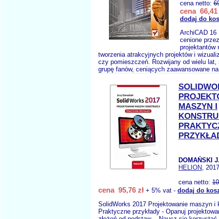
cena netto:
6
cena 66,41 
dodaj do ko
ArchiCAD 16 
cenione przez
projektantów 
tworzenia atrakcyjnych projektów i wizual
czy pomieszczeń. Rozwijany od wielu lat, 
grupę fanów, ceniących zaawansowane nar
SOLIDWO
PROJEKT
MASZYN I
KONSTRU
PRAKTYC
PRZYKŁA
DOMAŃSKI J
HELION
, 2017
cena netto:
10
cena 95,76 zł
+ 5% vat -
dodaj do kos
SolidWorks 2017 Projektowanie maszyn i k
Praktyczne przykłady - Opanuj projektowa
złożeń od podstaw -- Naucz się korzystać