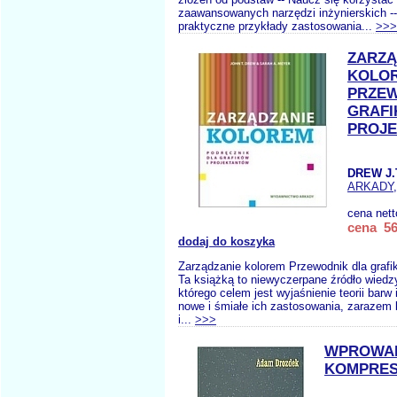
zaawansowanych narzędzi inżynierskich -
praktyczne przykłady zastosowania...
>>>
ZARZĄ
KOLO
PRZEW
GRAFI
PROJ
DREW J.
ARKADY
cena net
cena 56
dodaj do koszyka
Zarządzanie kolorem Przewodnik dla grafik
Ta książką to niewyczerpane źródło wiedzy 
którego celem jest wyjaśnienie teorii barw 
nowe i śmiałe ich zastosowania, zarazem
i...
>>>
WPROWAD
KOMPRES