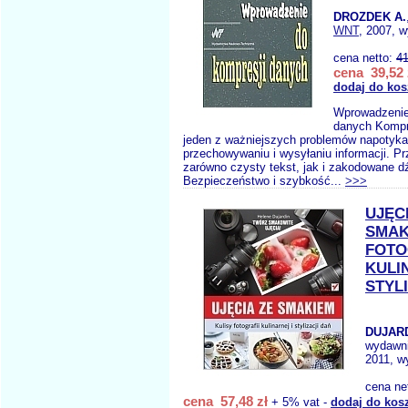
DROZDEK A.
WNT
, 2007, w
cena netto:
41
cena 39,52 
dodaj do kos
Wprowadzenie
danych Kompr
jeden z ważniejszych problemów napotyka
przechowywaniu i wysyłaniu informacji. Pr
zarówno czysty tekst, jak i zakodowane dź
Bezpieczeństwo i szybkość...
>>>
UJĘC
SMAK
FOTO
KULI
STYL
DUJARD
wydawn
2011, w
cena ne
cena 57,48 zł
+ 5% vat -
dodaj do kos