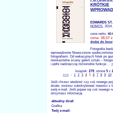
KRÓTKIE
WPROWAD
EDWARDS ST.
NOMOS
, 2014,
cena netto:
40.
cena 38,57 z
dodaj do kosz
Fotografia bard
wprowadzenie Nowoczesne społeczeństwa
fotografiami. Od wakacyjnych fotek po gaz
nieskazitelne ściany galerii sztuki – fotogr
i pełni nadzwyczaj różnorodne funkcje....
książek:
279
, strona
5
z
<<<
-
1
2
3
4
5
6
7
8
9
10
Jeśli chcesz wiedzieć czy coś nowego poj
dziale, możesz subskrybować nowości z t
swój e-mail. Jeśli pojawi się coś nowego n
otrzymasz informację.
aktualny dział:
Grafika
Twój e-mail: