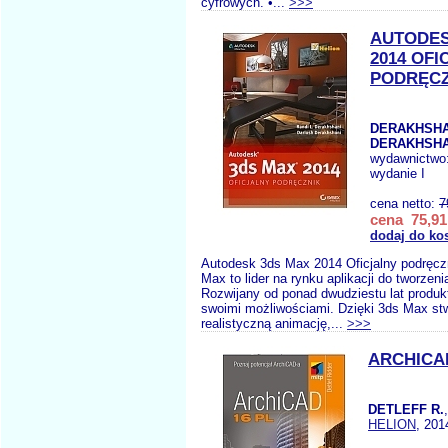
cyfrowych. •...
>>>
AUTODES
2014 OFI
PODRĘCZ
DERAKHSHA
DERAKHSHA
wydawnictwo
wydanie I
cena netto:
7
cena 75,91
dodaj do ko
Autodesk 3ds Max 2014 Oficjalny podręcz
Max to lider na rynku aplikacji do tworzenia
Rozwijany od ponad dwudziestu lat produ
swoimi możliwościami. Dzięki 3ds Max st
realistyczną animację,...
>>>
ARCHICAD
DETLEFF R.
HELION
, 201