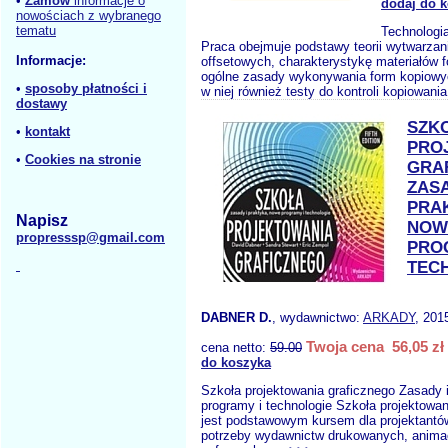
•
Zamów
informacje o
dodaj do 
nowościach z wybranego
tematu
Technologi
Praca obejmuje podstawy teorii wytwarzan
Informacje:
offsetowych, charakterystykę materiałów f
ogólne zasady wykonywania form kopiowy
•
sposoby płatności i
w niej również testy do kontroli kopiowania
dostawy
SZK
•
kontakt
PRO
•
Cookies na stronie
GRA
ZASA
PRA
Napisz
NOW
propresssp@gmail.com
PRO
TEC
DABNER D.
, wydawnictwo:
ARKADY
, 201
Twoja cena 56,05 zł
cena netto:
59.00
do koszyka
Szkoła projektowania graficznego Zasady 
programy i technologie Szkoła projektowan
jest podstawowym kursem dla projektantó
potrzeby wydawnictw drukowanych, animac