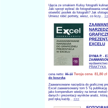
Ujęcia ze smakiem Kulisy fotografii kulinarn
Jaki sprzęt wybrać do fotografowania sm
oświetlić posiłek do fotografii? Jak sfotog
Umiesz robić portrety, wiesz, co liczy...
>
ZAAWAN
NARZĘDZ
GRAFICZ
PREZENT
EXCELU
DYNIA P. - 
ZAAWANSOW
wydawnictwo
PRAKTYKA
,
Twoja cena 81,80 zł
cena netto:
86.10
do koszyka
Zaawansowane narzędzia do graficznej pre
Excel zaawansowany tom 5 Tę publikację
jako kompendium wiedzy na temat metod w
danych i prezentacji wyników analiz, któr
pod ręką każdy...
>>>
FOTOGRAF