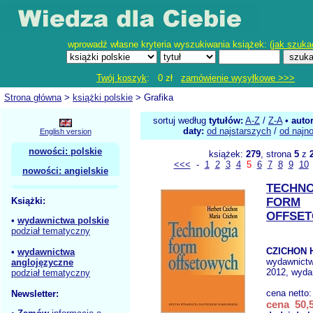
wprowadź własne kryteria wyszukiwania książek: (
jak szuka
Twój koszyk
: 0 zł
zamówienie wysyłkowe >>>
Strona główna
>
książki polskie
> Grafika
sortuj według
tytułów:
A-Z
/
Z-A
•
auto
daty:
od najstarszych
/
od najn
English version
nowości: polskie
książek:
279
, strona
5
z
<<<
-
1
2
3
4
5
6
7
8
9
10
nowości: angielskie
TECHN
Książki:
FORM
OFFSE
•
wydawnictwa polskie
podział tematyczny
CZICHON H
•
wydawnictwa
wydawnict
anglojęzyczne
2012, wydan
podział tematyczny
cena netto
Newsletter:
cena 50,5