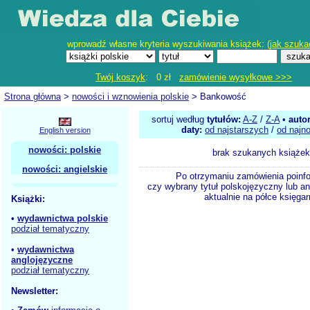
wprowadź własne kryteria wyszukiwania książek: (
jak szuka
Twój koszyk
: 0 zł
zamówienie wysyłkowe >>>
Strona główna
>
nowości i wznowienia polskie
> Bankowość
sortuj według
tytułów:
A-Z
/
Z-A
•
auto
daty:
od najstarszych
/
od najn
English version
nowości: polskie
brak szukanych książek
nowości: angielskie
Po otrzymaniu zamówienia poinf
czy wybrany tytuł polskojęzyczny lub an
aktualnie na półce księgar
Książki:
•
wydawnictwa polskie
podział tematyczny
•
wydawnictwa
anglojęzyczne
podział tematyczny
Newsletter: