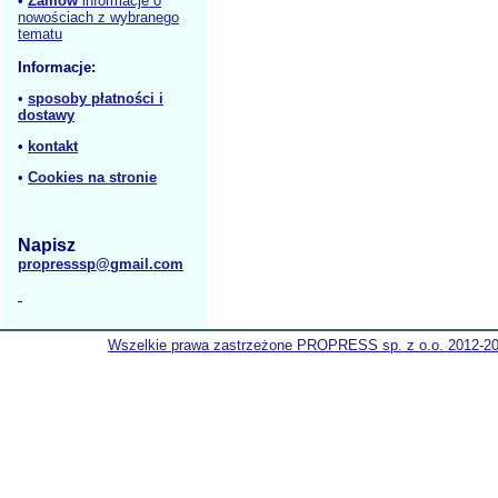
•
Zamów
informacje o
nowościach z wybranego
tematu
Informacje:
•
sposoby płatności i
dostawy
•
kontakt
•
Cookies na stronie
Napisz
propresssp@gmail.com
Wszelkie prawa zastrzeżone PROPRESS sp. z o.o. 2012-2