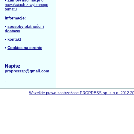
•
Zamów
informacje o
nowościach z wybranego
tematu
Informacje:
•
sposoby płatności i
dostawy
•
kontakt
•
Cookies na stronie
Napisz
propresssp@gmail.com
Wszelkie prawa zastrzeżone PROPRESS sp. z o.o. 2012-2