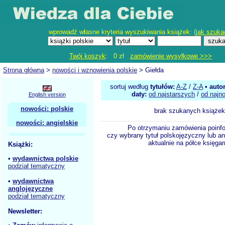
wprowadź własne kryteria wyszukiwania książek: (
jak szuka
Twój koszyk
: 0 zł
zamówienie wysyłkowe >>>
Strona główna
>
nowości i wznowienia polskie
> Giełda
sortuj według
tytułów:
A-Z
/
Z-A
•
auto
daty:
od najstarszych
/
od najn
English version
nowości: polskie
brak szukanych książek
nowości: angielskie
Po otrzymaniu zamówienia poinf
czy wybrany tytuł polskojęzyczny lub an
aktualnie na półce księgar
Książki:
•
wydawnictwa polskie
podział tematyczny
•
wydawnictwa
anglojęzyczne
podział tematyczny
Newsletter: