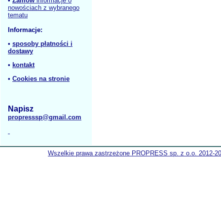
•
Zamów
informacje o
nowościach z wybranego
tematu
Informacje:
•
sposoby płatności i
dostawy
•
kontakt
•
Cookies na stronie
Napisz
propresssp@gmail.com
Wszelkie prawa zastrzeżone PROPRESS sp. z o.o. 2012-2