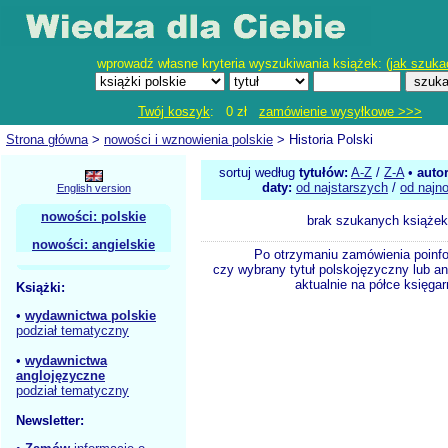
wprowadź własne kryteria wyszukiwania książek: (
jak szuka
Twój koszyk
: 0 zł
zamówienie wysyłkowe >>>
Strona główna
>
nowości i wznowienia polskie
> Historia Polski
sortuj według
tytułów:
A-Z
/
Z-A
•
auto
daty:
od najstarszych
/
od najn
English version
nowości: polskie
brak szukanych książek
nowości: angielskie
Po otrzymaniu zamówienia poinf
czy wybrany tytuł polskojęzyczny lub an
aktualnie na półce księgar
Książki:
•
wydawnictwa polskie
podział tematyczny
•
wydawnictwa
anglojęzyczne
podział tematyczny
Newsletter: