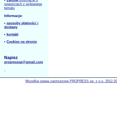
•
Zamów
informacje o
nowościach z wybranego
tematu
Informacje:
•
sposoby płatności i
dostawy
•
kontakt
•
Cookies na stronie
Napisz
propresssp@gmail.com
Wszelkie prawa zastrzeżone PROPRESS sp. z o.o. 2012-2