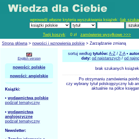
wprowadź własne kryteria wyszukiwania książek: (
jak szuka
Twój koszyk
: 0 zł
zamówienie wysyłkowe >>>
Strona główna
>
nowości i wznowienia polskie
> Zarządzanie zmianą
sortuj według
tytułów:
A-Z
/
Z-A
•
auto
daty:
od najstarszych
/
od najn
English version
nowości: polskie
brak szukanych książek
nowości: angielskie
Po otrzymaniu zamówienia poinf
czy wybrany tytuł polskojęzyczny lub an
aktualnie na półce księgar
Książki:
•
wydawnictwa polskie
podział tematyczny
•
wydawnictwa
anglojęzyczne
podział tematyczny
Newsletter: