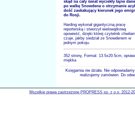
skąd na cały świat wyciekły tajne dane
po walkę Snowdena o otrzymanie azyl
dość zaskakujący kierunek jego emigr
do Rosji.
Harding wykonał gigantyczną pracę
reporterską i stworzył wielowątkową
opowieść, dzięki której czytelnik chwilam
czuje, jakby siedział ze Snowdenem w
jednym pokoju.
352 strony, Format:
13.5x20.5cm, opraw
miękka
Księgarnia nie działa. Nie odpowiadamy 
realizujemy zamówien. Do odwol
Wszelkie prawa zastrzeżone PROPRESS sp. z o.o. 2012-2