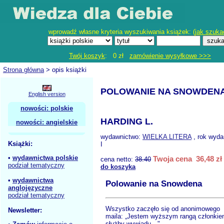
wprowadź własne kryteria wyszukiwania książek: (
jak szuka
Twój koszyk
: 0 zł
zamówienie wysyłkowe >>>
Strona główna
> opis książki
POLOWANIE NA SNOWDEN
English version
nowości: polskie
HARDING L.
nowości: angielskie
wydawnictwo:
WIELKA LITERA
, rok wyda
Książki:
I
•
wydawnictwa polskie
Twoja cena 36,48 zł
cena netto:
38.40
podział tematyczny
do koszyka
•
wydawnictwa
Polowanie na Snowdena
anglojęzyczne
podział tematyczny
Wszystko zaczęło się od anonimowego
Newsletter:
maila: „Jestem wyższym rangą członki
służby wywiadu…".