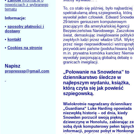
•
Zamów
informacje o
nowościach z wybranego
To, co stało się później, było najbardziej
tematu
spektakularną aferą szpiegowską, którą
wywołał jeden człowiek. Edward Snowde
Informacje:
29-letnim geniuszem komputerowym
pracującym dla amerykańskiej Agencji
•
sposoby płatności i
Bezpieczeństwa Narodowego. Zaszokow
dostawy
świat, demaskując inwigilowanie politykó
•
kontakt
zwykłych ludzi przez władze USA. Wykr
przez niego nieprawidłowości wstrząsnęł
•
Cookies na stronie
przywódcami państw (podsłuchiwana był
m.in. prywatna komórka kanclerz Niemiec
wywołały pasjonującą globalną debatę o
granicach inwigilacji.
Napisz
propresssp@gmail.com
„Polowanie na Snowdena“ to
dziennikarstwo śledcze w
najlepszym wydaniu, książka,
którą czyta się jak powieść
szpiegowską.
Wielokrotnie nagradzany dziennikarz
„Guardiana“ Luke Harding opowiada
niezwykłą historię – od dnia, kiedy
Snowden porzucił swoją piękną
dziewczynę w Honolulu, zabierając ze
sobą dysk komputerowy pełen tajnyc
informacji, poprzez pobyt w Honkong