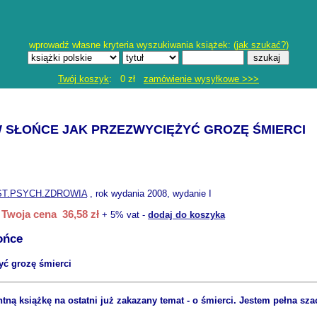
wprowadź własne kryteria wyszukiwania książek: (
jak szukać?
)
Twój koszyk
: 0 zł
zamówienie wysyłkowe >>>
 SŁOŃCE JAK PRZEZWYCIĘŻYĆ GROZĘ ŚMIERCI
ST.PSYCH.ZDROWIA
, rok wydania 2008, wydanie I
Twoja cena 36,58 zł
+ 5% vat -
dodaj do koszyka
ońce
yć grozę śmierci
ntną książkę na ostatni już zakazany temat - o śmierci. Jestem pełna sz