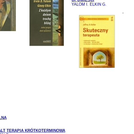
YALOM I. ELKIN G.
-
LNA
ALT TERAPIA KRÓTKOTERMINOWA