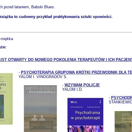
ch przed lataniem, Babski Blues.
 książka to cudowny przykład praktykowania sztuki opowieści.
 miękka
kże:
 LIST OTWARTY DO NOWEGO POKOLENIA TERAPEUTÓW I ICH PACJE
-
PSYCHOTERAPIA GRUPOWA KRÓTKI PRZEWODNIK DLA 
YALOM I. VINOGRADOV S.
-
WZYWAM POLICJĘ
YALOM I.D.
-
PSYCHODR
STANKIEWIC