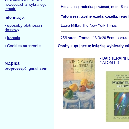
•
Zamów
informacje o
nowościach z wybranego
Erica Jong, autorka powieści, m.in. Stra
tematu
Yalom jest Szeherezadą kozetki, jego
Informacje:
Laura Miller, The New York Times
•
sposoby płatności i
dostawy
256 stron, Format:
13.0x20.5cm, oprawa
•
kontakt
Osoby kupujące tę książkę wybierały ta
•
Cookies na stronie
-
DAR TERAPII
YALOM I.D.
Napisz
propresssp@gmail.com