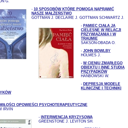
ON G.
-
10 SPOSOBÓW KTÓRE POMOGĄ NAPRAWIĆ
NASZE MAŁŻEŃSTWO
GOTTMAN J. DECLAIRE J. GOTTMAN SCHWARTZ J.
-
PAMIĘC CIAŁA JA
CIELESNE W RELACJI
PRZYWIĄZANIA I W
TRAUMIE
SAKSON-OBADA O.
-
JOHN BOWLBY
HOLMES J.
-
W CIENIU ZMARŁEGO
OBIEKTU I INNE STUDIA
PRZYPADKÓW
HAŃBOWSKI W.
-
DEPRESJA MODELE
KLINICZNE I TECHNIKI
TYKÓW
 MIŁOŚCI OPOWIEŚCI PSYCHOTERAPEUTYCZNE
 IRVIN
-
INTERWENCJA KRYZYSOWA
GREENSTONE J. LEVITON SH.