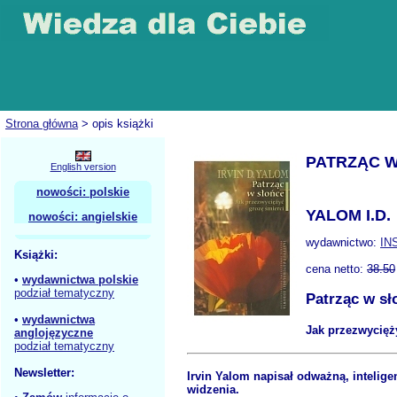
Strona główna
> opis książki
PATRZĄC W
English version
nowości: polskie
YALOM I.D.
nowości: angielskie
wydawnictwo:
IN
Książki:
cena netto:
38.50
•
wydawnictwa polskie
podział tematyczny
Patrząc w sł
•
wydawnictwa
Jak przezwycięż
anglojęzyczne
podział tematyczny
Newsletter:
Irvin Yalom napisał odważną, intelige
widzenia.