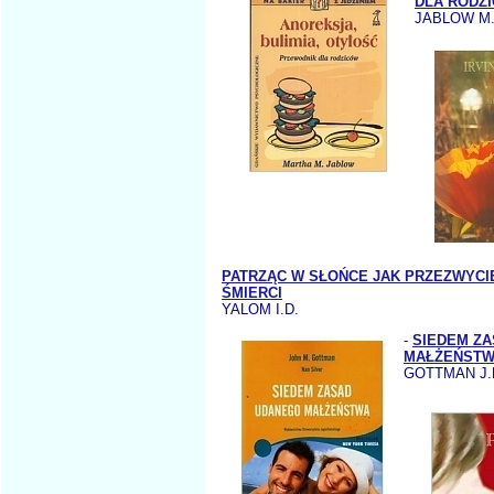
DLA RODZ
JABLOW M.
PATRZĄC W SŁOŃCE JAK PRZEZWYCI
ŚMIERCI
YALOM I.D.
-
SIEDEM Z
MAŁŻEŃSTW
GOTTMAN J.