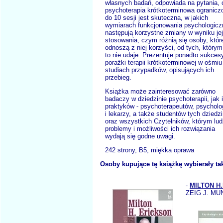
własnych badań, odpowiada na pytania, 
psychoterapia krótkoterminowa ogranicz
do 10 sesji jest skuteczna, w jakich
wymiarach funkcjonowania psychologic
następują korzystne zmiany w wyniku jej
stosowania, czym różnią się osoby, któr
odnoszą z niej korzyści, od tych, którym
to nie udaje. Prezentuje ponadto sukcesy
porażki terapii krótkoterminowej w ośmiu
studiach przypadków, opisujących ich
przebieg.
Książka może zainteresować zarówno
badaczy w dziedzinie psychoterapii, jak i
praktyków - psychoterapeutów, psychol
i lekarzy, a także studentów tych dziedz
oraz wszystkich Czytelników, którym lud
problemy i możliwości ich rozwiązania
wydają się godne uwagi.
242 strony, B5, miękka oprawa
Osoby kupujące tę książkę wybierały ta
-
MILTON H
ZEIG J. MU