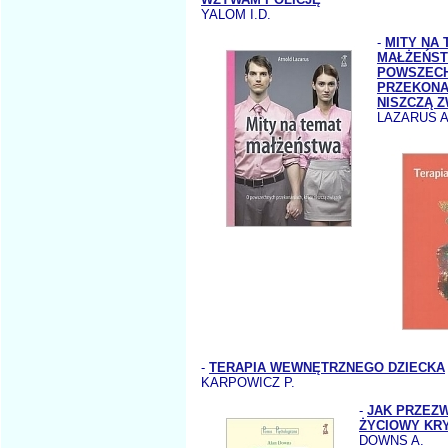
YALOM I.D.
-
MITY NA 
MAŁŻEŃST
POWSZEC
PRZEKONA
NISZCZĄ 
LAZARUS A
-
TERAPIA WEWNĘTRZNEGO DZIECKA
KARPOWICZ P.
-
JAK PRZEZ
ŻYCIOWY KR
DOWNS A.