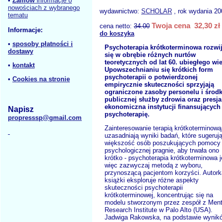
•
Zamów
informacje o
nowościach z wybranego
wydawnictwo:
SCHOLAR
, rok wydania 20
tematu
Twoja cena 32,30 zł
cena netto:
34.00
Informacje:
do koszyka
•
sposoby płatności i
Psychoterapia krótkoterminowa rozwi
dostawy
się w obrębie różnych nurtów
teoretycznych od lat 60. ubiegłego wi
•
kontakt
Upowszechnianiu się krótkich form
psychoterapii o potwierdzonej
•
Cookies na stronie
empirycznie skuteczności sprzyjają
ograniczone zasoby personelu i środ
publicznej służby zdrowia oraz presja
ekonomiczna instytucji finansujących
Napisz
psychoterapię.
propresssp@gmail.com
Zainteresowanie terapią krótkoterminową
uzasadniają wyniki badań, które sugerują
większość osób poszukujących pomocy
psychologicznej pragnie, aby trwała ono
krótko - psychoterapia krótkoterminowa j
więc zazwyczaj metodą z wyboru,
przynoszącą pacjentom korzyści. Autork
książki eksploruje różne aspekty
skuteczności psychoterapii
krótkoterminowej, koncentrując się na
modelu stworzonym przez zespół z Ment
Research Institute w Palo Alto (USA).
Jadwiga Rakowska, na podstawie wynik