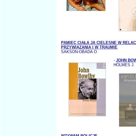
PAMIĘC CIAŁA JA CIELESNE W RELAC
PRZYWIĄZANIA I W TRAUMIE
SAKSON-OBADA O.
-
JOHN BO
HOLMES J.
WZYWAM POLICJĘ