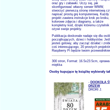
oraz gry i zabawki. Uczy się, jak
skonfigurować własny serwer WWW,
stworzyć pierwszą stronę internetową cz
napisać prostą grę komputerową. Każdy
projekt zawiera instrukcje krok po kroku,
kolorowe zdjęcia i diagramy, a także
kompletny kod, dzięki któremu czytelnik
ożywi swoje projekty.
Publikacja doskonale nadaje się dla osó
początkujących, dzieci i hobbystów. Jeśl
jesteś gotowy, aby zacząć działać i zrob
coś interesującego, 20 prostych projekt
Raspberry Pi będzie twoim przewodnikie
300 stron, Format:
16.5x23.5cm, oprawa
miękka
Osoby kupujące tę książkę wybierały ta
-
DOOKOŁA ŚW
DRZEW
DRORI J.