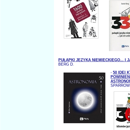
PUŁAPKI JĘZYKA NIEMIECKIEGO... I 
BERG D.
-
50 IDEI 
POWINIEN
ASTRONO
SPARROW