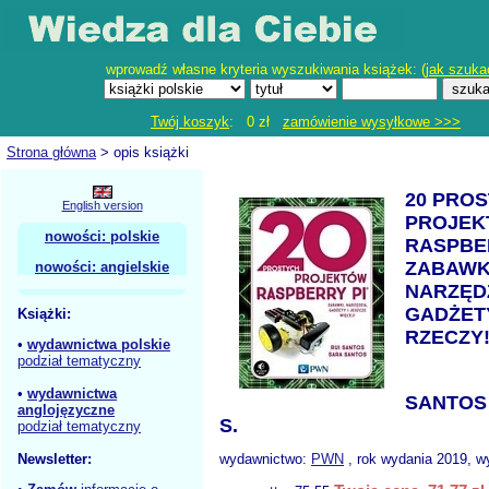
wprowadź własne kryteria wyszukiwania książek: (
jak szuka
Twój koszyk
: 0 zł
zamówienie wysyłkowe >>>
Strona główna
> opis książki
20 PRO
English version
PROJE
nowości: polskie
RASPBE
ZABAWK
nowości: angielskie
NARZĘD
GADŻETY
Książki:
RZECZY
•
wydawnictwa polskie
podział tematyczny
•
wydawnictwa
SANTOS
anglojęzyczne
S.
podział tematyczny
Newsletter:
wydawnictwo:
PWN
, rok wydania 2019, w