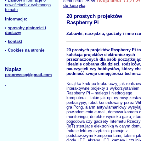
•
Zamów
informacje o
Twoja cena 71,77 zł
cena netto:
75.55
nowościach z wybranego
do koszyka
tematu
20 prostych projektów
Informacje:
Raspberry Pi
•
sposoby płatności i
dostawy
Zabawki, narzędzia, gadżety i inne rz
•
kontakt
20 prostych projektów Raspberry Pi to
•
Cookies na stronie
kolekcja projektów elektronicznych
przeznaczonych dla osób początkując
idealnie dobrana dla dzieci, rodziców,
nauczycieli czy hobbystów, którzy ch
Napisz
podnieść swoje umiejętności technicz
propresssp@gmail.com
Książka krok po kroku uczy, jak realizo
interaktywne projekty z wykorzystaniem
Raspberry Pi – małego i niedrogiego
komputera – takie jak np. cyfrowy zesta
perkusyjny, robot kontrolowany przez Wi
gra Pong, alarm antywłamaniowy wysyła
powiadomienia e-mail, domowa kamera 
monitoringu, detektor wycieku gazu, stac
pogodowa czy gadżety Internetu Rzeczy
(IoT) sterujące elektroniką w całym dom
trakcie lektury czytelnik pracuje z
podstawowymi komponentami, takimi ja
diody LED, ekrany LCD, kamery i czujnik