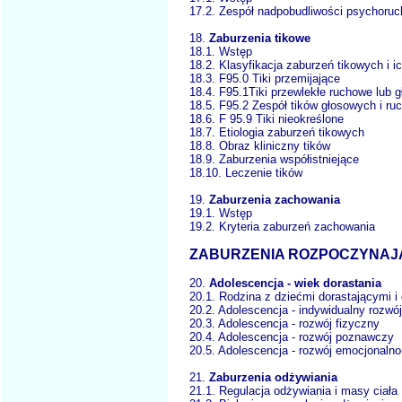
17.2. Zespół nadpobudliwości psychoruc
18.
Zaburzenia tikowe
18.1. Wstęp
18.2. Klasyfikacja zaburzeń tikowych 
18.3. F95.0 Tiki przemijające
18.4. F95.1Tiki przewlekłe ruchowe l
18.5. F95.2 Zespół tików głosowych i ruc
18.6. F 95.9 Tiki nieokreślone
18.7. Etiologia zaburzeń tikowych
18.8. Obraz kliniczny tików
18.9. Zaburzenia współistniejące
18.10. Leczenie tików
19.
Zaburzenia zachowania
19.1. Wstęp
19.2. Kryteria zaburzeń zachowania
ZABURZENIA ROZPOCZYNAJĄC
20.
Adolescencja - wiek dorastania
20.1. Rodzina z dziećmi dorastający
20.2. Adolescencja - indywidualny ro
20.3. Adolescencja - rozwój fizyczn
20.4. Adolescencja - rozwój poznawcz
20.5. Adolescencja - rozwój emocjon
21.
Zaburzenia odżywiania
21.1. Regulacja odżywiania i masy cia