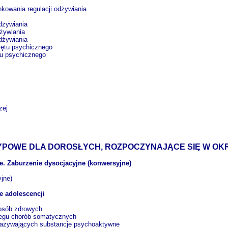
ia
unkowania regulacji odżywiania
odżywiania
odżywiania
odżywiania
trętu psychicznego
ętu psychicznego
zej
YPOWE DLA DOROSŁYCH, ROZPOCZYNAJĄCE SIĘ W OK
e. Zaburzenie dysocjacyjne (konwersyjne)
e
jne)
e adolescencji
 osób zdrowych
iegu chorób somatycznych
zażywających substancje psychoaktywne