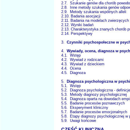
2.7. Szukanie genów dla chorób powodo
2.8. Inne metody szukania genów odpow
2.9. Metody szukania wspólnych allel
2.10. Badania asocjacji
2.11. Badania na modelach zwierzęcy
2.12. Wyniki badań
2.13. Charakterystyka znanych chorób
2.14. Perspektywy
3.
Czynniki psychospołeczne w psychi
4.
Wywiady, ocena, diagnoza w psychia
4.1. Wstęp
4.2. Wywiad z rodzicami
4.3. Wywiad z dzieckiem
4.4. Ocena
4.5. Diagnoza
5.
Diagnoza psychologiczna w psychia
5.1. Wstęp
5.2. Diagnoza psychologiczna - definic
5.3. Metody diagnozy psychologiczne
5.4. Diagnoza oparta na dowodach em
5.5. Badanie procesów poznawczyc
5.6. Eksperyment kliniczny
5.7. Badanie procesów emocjonalnyc
5.8. Etapy diagnozy psychologicznej w ps
5.9. Uwagi końcowe
CZĘŚĆ KLINICZNA