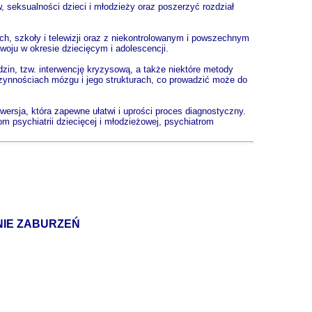
 seksualności dzieci i młodzieży oraz poszerzyć rozdział
h, szkoły i telewizji oraz z niekontrolowanym i powszechnym
oju w okresie dziecięcym i adolescencji.
zin, tzw. interwencję kryzysową, a także niektóre metody
 czynnościach mózgu i jego strukturach, co prowadzić może do
wersja, która zapewne ułatwi i uprości proces diagnostyczny.
 psychiatrii dziecięcej i młodzieżowej, psychiatrom
NIE ZABURZEŃ