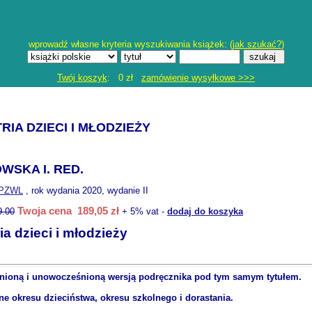
wprowadź własne kryteria wyszukiwania książek: (
jak szukać?
)
Twój koszyk
: 0 zł
zamówienie wysyłkowe >>>
RIA DZIECI I MŁODZIEŻY
WSKA I. RED.
PZWL
, rok wydania 2020, wydanie II
Twoja cena 189,05 zł
9.00
+ 5% vat -
dodaj do koszyka
ia dzieci i młodzieży
ełnioną i unowocześnioną wersją podręcznika pod tym samym tytułem.
 okresu dzieciństwa, okresu szkolnego i dorastania.