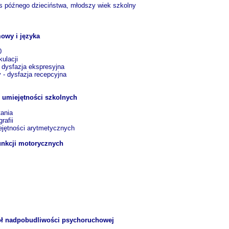
es późnego dzieciństwa, młodszy wiek szkolny
owy i języka
ń
10
tykulacji
 - dysfazja ekspresyjna
y - dysfazja recepcyjna
ką
 umiejętności szkolnych
ń
czytania
tografii
iejętności arytmetycznych
unkcji motorycznych
pół nadpobudliwości psychoruchowej