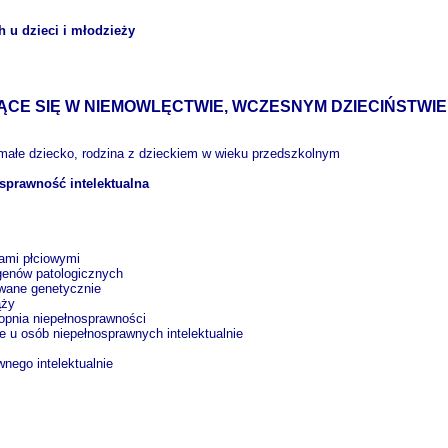
 u dzieci i młodzieży
e
E SIĘ W NIEMOWLĘCTWIE, WCZESNYM DZIECIŃSTWIE I 
małe dziecko, rodzina z dzieckiem w wieku przedszkolnym
sprawność intelektualna
ami płciowymi
 genów patologicznych
wane genetycznie
ąży
opnia niepełnosprawności
 u osób niepełnosprawnych intelektualnie
nego intelektualnie