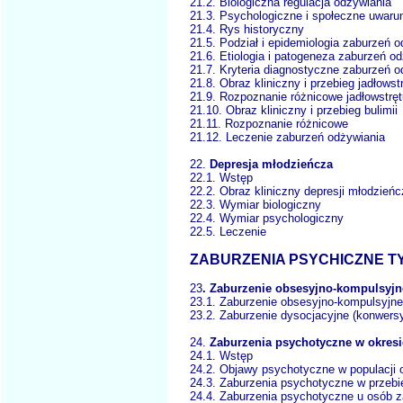
21.2. Biologiczna regulacja odżywian
21.3. Psychologiczne i społeczne uwar
21.4. Rys historyczny
21.5. Podział i epidemiologia zaburzeń 
21.6. Etiologia i patogeneza zaburzeń 
21.7. Kryteria diagnostyczne zaburzeń 
21.8. Obraz kliniczny i przebieg jadłows
21.9. Rozpoznanie różnicowe jadłowstr
21.10. Obraz kliniczny i przebieg bulimii
21.11. Rozpoznanie różnicowe
21.12. Leczenie zaburzeń odżywiania
22.
Depresja młodzieńcza
22.1. Wstęp
22.2. Obraz kliniczny depresji młodzieńc
22.3. Wymiar biologiczny
22.4. Wymiar psychologiczny
22.5. Leczenie
ZABURZENIA PSYCHICZNE T
23
. Zaburzenie obsesyjno-kompulsyjn
23.1. Zaburzenie obsesyjno-kompulsyjn
23.2. Zaburzenie dysocjacyjne (konwersy
24.
Zaburzenia psychotyczne w okresi
24.1. Wstęp
24.2. Objawy psychotyczne w populacji
24.3. Zaburzenia psychotyczne w przeb
24.4. Zaburzenia psychotyczne u osób 