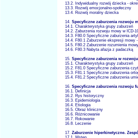
13.2. Indywidualny rozwój dziecka - okr
13.3. Rozwój emocjonalno-społeczny
13.4. Rozwój moralny dziecka
14.
Specyficzne zaburzenia rozwoju m
14.1. Charakterystyka grupy zaburze
14.2. Zaburzenia rozwoju mowy w ICD-
14.3. F80.0 Specyficzne zaburzenia ar
14.4. F80.1 Zaburzenie ekspresji mowy
14.5. F80.2 Zaburzenie rozumienia mow
14.6. F80.3 Nabyta afazja z padacz
15.
Specyficzne zaburzenia w rozwoju
15.1. Charakterystyka grupy zaburze
15.2. F81.0 Specyficzne zaburzenia 
15.3. F81.1 Specyficzne zaburzenia or
15.4. F81.2 Specyficzne zaburzenia um
16.
Specyficzne zaburzenia rozwoju f
16.1. Definicja
16.2. Rys historyczny
16.3. Epidemiologia
16.4. Etiologia
16.5. Obraz kliniczny
16.6. Różnicowanie
16.7. Rokowanie
16.8. Leczenie
17.
Zaburzenie hiperkinetyczne. Zes
17.1. Wstęp