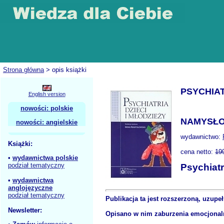
Strona główna
> opis książki
PSYCHIAT
English version
nowości: polskie
NAMYSŁO
nowości: angielskie
wydawnictwo:
Książki:
cena netto:
19
•
wydawnictwa polskie
podział tematyczny
Psychiatr
•
wydawnictwa
anglojęzyczne
podział tematyczny
Publikacja ta jest rozszerzoną, uzup
Newsletter:
Opisano w nim zaburzenia emocjonalne