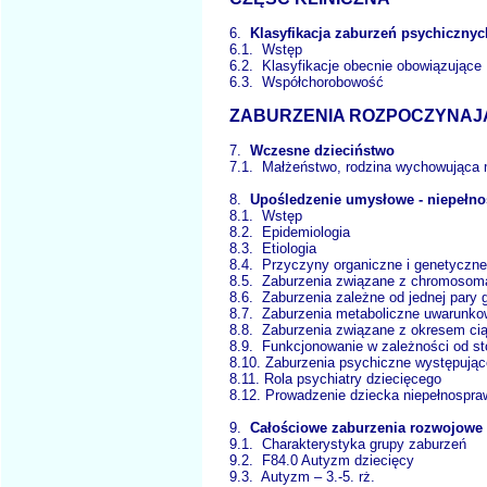
6.
Klasyfikacja zaburzeń psychicznych
6.1. Wstęp
6.2. Klasyfikacje obecnie obowiązując
6.3. Współchorobowość
ZABURZENIA ROZPOCZYNAJĄC
7.
Wczesne dzieciństwo
7.1. Małżeństwo, rodzina wychowująca 
8.
Upośledzenie umysłowe - niepełno
8.1. Wstęp
8.2. Epidemiologia
8.3. Etiologia
8.4. Przyczyny organiczne i genetyczne
8.5. Zaburzenia związane z chromosom
8.6. Zaburzenia zależne od jednej pary
8.7. Zaburzenia metaboliczne uwarunko
8.8. Zaburzenia związane z okresem ci
8.9. Funkcjonowanie w zależności od st
8.10. Zaburzenia psychiczne występujące
8.11. Rola psychiatry dziecięcego
8.12. Prowadzenie dziecka niepełnospraw
9.
Całościowe zaburzenia rozwojowe
9.1. Charakterystyka grupy zaburzeń
9.2. F84.0 Autyzm dziecięcy
9.3. Autyzm – 3.-5. rż.