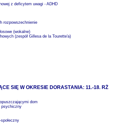
howej z deficytem uwagi - ADHD
i ich rozpowszechnienie
ub głosowe (wokalne)
howych (zespół Gillesa de la Tourette'a)
E SIĘ W OKRESIE DORASTANIA: 11.-18. RŻ
mi i opuszczającymi dom
zwój psychiczny
y
y
alno-społeczny
ła