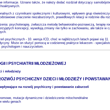
e informacje. Uznano także, że należy dodać rozdział dotyczący samobójstw,
ychoaktywnych.
alnych z czynnikami społecznymi i kulturowymi, wpływem grup rówieśniczyc
stawowe znaczenie niezaburzonych, prawidłowych relacji w rodzinie dla rozw
enia: psychoterapię, zwłaszcza metodę behawioralno-poznawczą, terapię rod
 przyjętych koncepcji, wywołują zmiany nie tylko w zachowaniu, ale także w
nych.
eń psychicznych - 10. wersja ICD, choć w najbliższych latach pojawi się 11. 
ycyny. Może on służyć pomocą w codziennej praktyce lekarzom - specjalistom
, psychologom i nauczycielom.
I I PSYCHIATRII MŁODZIEŻOWEJ
eci i młodzieży
OZWÓJ PSYCHICZNY DZIECI I MŁODZIEŻY I POWSTAWA
 wpływające na rozwój psychiczny i powstawanie zaburzeń
nomowe, mutacje dynamiczne i dziedziczenie mitochondrialne
 w wielu genach