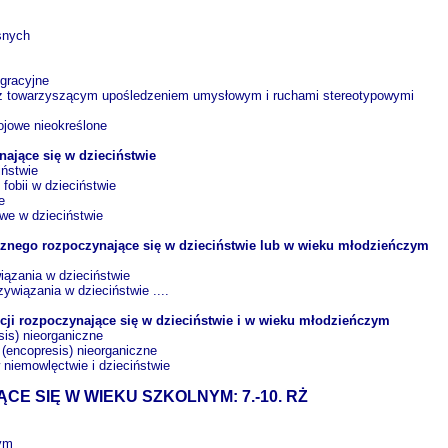
własnych
tegracyjne
e z towarzyszącym upośledzeniem umysłowym i ruchami stereotypowymi
zwojowe nieokreślone
ające się w dzieciństwie
eciństwie
ci fobii w dzieciństwie
wie
ękowe w dzieciństwie
znego rozpoczynające się w dzieciństwie lub w wieku młodzieńczym
wiązania w dzieciństwie
ywiązania w dzieciństwie ....
cji rozpoczynające się w dzieciństwie i w wieku młodzieńczym
resis) nieorganiczne
(encopresis) nieorganiczne
 niemowlęctwie i dzieciństwie
E SIĘ W WIEKU SZKOLNYM: 7.-10. RŻ
nym