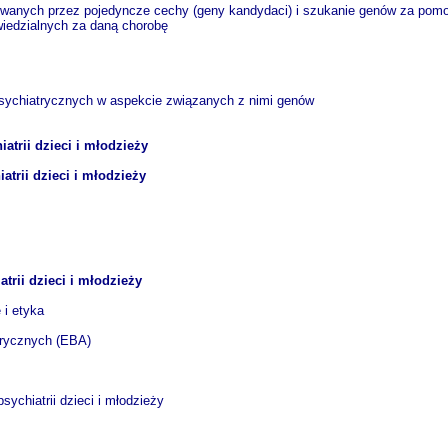
wanych przez pojedyncze cechy (geny kandydaci) i szukanie genów za pomo
iedzialnych za daną chorobę
i
ch
 psychiatrycznych w aspekcie związanych z nimi genów
atrii dzieci i młodzieży
trii dzieci i młodzieży
trii dzieci i młodzieży
je i etyka
j
pirycznych (EBA)
h
h
ychiatrii dzieci i młodzieży