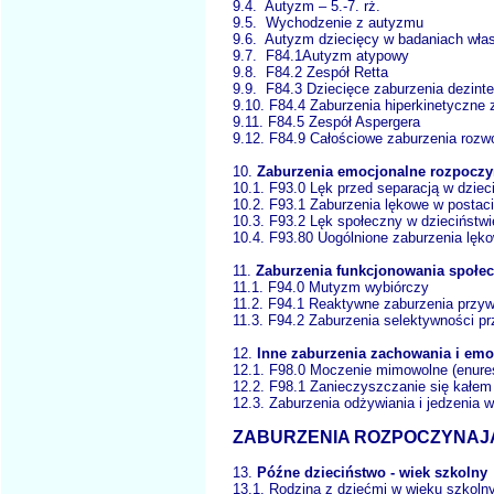
9.4. Autyzm – 5.-7. rż.
9.5. Wychodzenie z autyzmu
9.6. Autyzm dziecięcy w badaniach 
9.7. F84.1Autyzm atypowy
9.8. F84.2 Zespół Retta
9.9. F84.3 Dziecięce zaburzenia dezin
9.10. F84.4 Zaburzenia hiperkinetyczn
9.11. F84.5 Zespół Aspergera
9.12. F84.9 Całościowe zaburzenia ro
10.
Zaburzenia emocjonalne rozpoczyn
10.1. F93.0 Lęk przed separacją w dzi
10.2. F93.1 Zaburzenia lękowe w posta
10.3. F93.2 Lęk społeczny w dziecińst
10.4. F93.80 Uogólnione zaburzenia l
11.
Zaburzenia funkcjonowania społec
11.1. F94.0 Mutyzm wybiórczy
11.2. F94.1 Reaktywne zaburzenia przy
11.3. F94.2 Zaburzenia selektywności prz
12.
Inne zaburzenia zachowania i emo
12.1. F98.0 Moczenie mimowolne (enu
12.2. F98.1 Zanieczyszczanie się kałem 
12.3. Zaburzenia odżywiania i jedzenia w
ZABURZENIA ROZPOCZYNAJĄC
13.
Późne dzieciństwo - wiek szkolny
13.1. Rodzina z dziećmi w wieku szkol