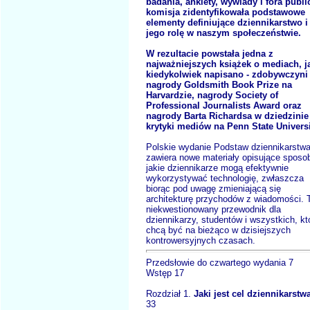
badania, ankiety, wywiady i fora publ
komisja zidentyfikowała podstawowe
elementy definiujące dziennikarstwo i
jego rolę w naszym społeczeństwie.
W rezultacie powstała jedna z
najważniejszych książek o mediach, j
kiedykolwiek napisano - zdobywczyni
nagrody Goldsmith Book Prize na
Harvardzie, nagrody Society of
Professional Journalists Award oraz
nagrody Barta Richardsa w dziedzinie
krytyki mediów na Penn State Universi
Polskie wydanie Podstaw dziennikarstw
zawiera nowe materiały opisujące sposo
jakie dziennikarze mogą efektywnie
wykorzystywać technologię, zwłaszcza
biorąc pod uwagę zmieniającą się
architekturę przychodów z wiadomości. 
niekwestionowany przewodnik dla
dziennikarzy, studentów i wszystkich, kt
chcą być na bieżąco w dzisiejszych
kontrowersyjnych czasach.
Przedsłowie do czwartego wydania 7
Wstęp 17
Rozdział 1.
Jaki jest cel dziennikarstw
33