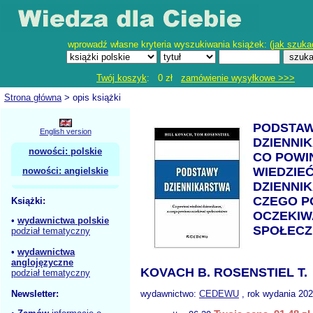
wprowadź własne kryteria wyszukiwania książek: (
jak szuka
Twój koszyk
: 0 zł
zamówienie wysyłkowe >>>
Strona główna
> opis książki
PODSTA
English version
DZIENNI
nowości: polskie
CO POWI
WIEDZIE
nowości: angielskie
DZIENNIK
CZEGO P
Książki:
OCZEKIW
•
wydawnictwa polskie
SPOŁEC
podział tematyczny
•
wydawnictwa
anglojęzyczne
KOVACH B. ROSENSTIEL T.
podział tematyczny
Newsletter:
wydawnictwo:
CEDEWU
, rok wydania 202