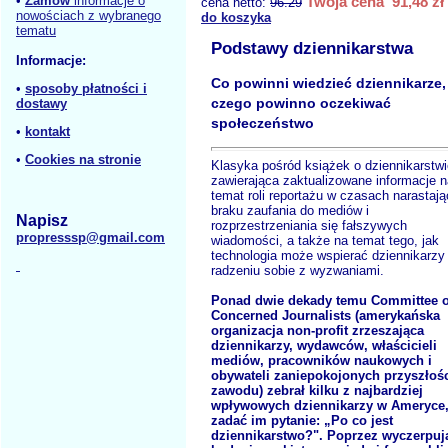
•
Zamów
informacje o
Twoja cena 91,48 zł
cena netto:
96.29
nowościach z wybranego
do koszyka
tematu
Podstawy dziennikarstwa
Informacje:
Co powinni wiedzieć dziennikarze,
•
sposoby płatności i
czego powinno oczekiwać
dostawy
społeczeństwo
•
kontakt
•
Cookies na stronie
Klasyka pośród książek o dziennikarstwi
zawierająca zaktualizowane informacje n
temat roli reportażu w czasach narastaj
braku zaufania do mediów i
Napisz
rozprzestrzeniania się fałszywych
propresssp@gmail.com
wiadomości, a także na temat tego, jak
technologia może wspierać dziennikarzy
radzeniu sobie z wyzwaniami.
Ponad dwie dekady temu Committee o
Concerned Journalists (amerykańska
organizacja non-profit zrzeszająca
dziennikarzy, wydawców, właścicieli
mediów, pracowników naukowych i
obywateli zaniepokojonych przyszłoś
zawodu) zebrał kilku z najbardziej
wpływowych dziennikarzy w Ameryce,
zadać im pytanie: „Po co jest
dziennikarstwo?". Poprzez wyczerpuj