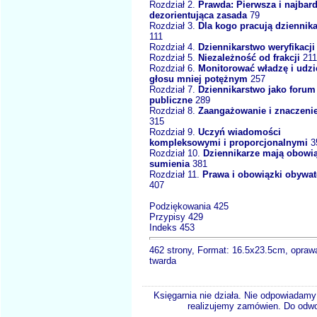
Rozdział 2.
Prawda: Pierwsza i najbard
dezorientująca zasada
79
Rozdział 3.
Dla kogo pracują dziennik
111
Rozdział 4.
Dziennikarstwo weryfikacji
Rozdział 5.
Niezależność od frakcji
211
Rozdział 6.
Monitorować władzę i udzi
głosu mniej potężnym
257
Rozdział 7.
Dziennikarstwo jako forum
publiczne
289
Rozdział 8.
Zaangażowanie i znaczeni
315
Rozdział 9.
Uczyń wiadomości
kompleksowymi i proporcjonalnymi
3
Rozdział 10.
Dziennikarze mają obowi
sumienia
381
Rozdział 11.
Prawa i obowiązki obywat
407
Podziękowania 425
Przypisy 429
Indeks 453
462 strony, Format: 16.5x23.5cm, opraw
twarda
Księgarnia nie działa. Nie odpowiadamy 
realizujemy zamówien. Do odwol