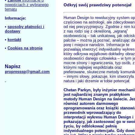
•
Zamów
informacje o
nowościach z wybranego
Odkryj swój prawdziwy potencjał
tematu
Human Design to rewolucyjny system op
Informacje:
częściowo na astrologii, ale zdecydowan
od niej precyzyjniejszy. Zgodnie z nim k
•
sposoby płatności i
z nas rodzi się z określoną, „wgraną”
dostawy
osobowością – tak unikatową, jak odcisk
•
kontakt
palców – można ją poznać, analizując da
porę i miejsce narodzin. Informacje te
•
Cookies na stronie
pozwalają stworzyć indywidualny wykres
który odkrywa wyjątkowo dokładny obraz
osobowości danego człowieka – w tym j
mocne strony i ograniczenia, typ osób, z
Napisz
którymi najlepiej współdziała oraz
propresssp@gmail.com
preferowane, skuteczne metody komunik
– innymi słowy, pokazuje, kim stworzyła 
natura i jaki drzemie w tobie potencjał.
Chetan Parkyn, były inżynier mechani
jest najbardziej znanym praktykiem
metody Human Design na świecie. Jes
również autorem darmowego
oprogramowania oraz książki stanowi
przewodnik wprowadzający do
interpretacji wykresu Human Design i
pokazujący, jak zastosować go w swo
życiu, by odblokować pełnię
indywidualnego potencjału. Gdy dowi