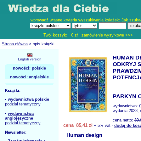
wprowadź własne kryteria wyszukiwania książek: (
jak szuka
Twój koszyk
: 0 zł
zamówienie wysyłkowe >>>
Strona główna
> opis książki
HUMAN D
English version
ODKRYJ 
nowości: polskie
PRAWDZI
POTENCJ
nowości: angielskie
Książki:
PARKYN C
•
wydawnictwa polskie
podział tematyczny
wydawnictwo:
wydania 2023, 
•
wydawnictwa
anglojęzyczne
cena netto:
89.
podział tematyczny
cena 85,41 zł
+ 5% vat -
dodaj do kos
Newsletter:
Human design