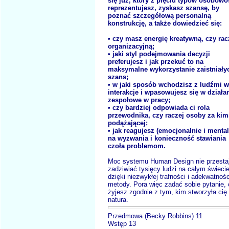
się już, który z pięciu typów osobowo
reprezentujesz, zyskasz szansę, by
poznać szczegółową personalną
konstrukcję, a także dowiedzieć się:
• czy masz energię kreatywną, czy rac
organizacyjną;
• jaki styl podejmowania decyzji
preferujesz i jak przekuć to na
maksymalne wykorzystanie zaistniały
szans;
• w jaki sposób wchodzisz z ludźmi w
interakcje i wpasowujesz się w działa
zespołowe w pracy;
• czy bardziej odpowiada ci rola
przewodnika, czy raczej osoby za kim
podążającej;
• jak reagujesz (emocjonalnie i mental
na wyzwania i konieczność stawiania
czoła problemom.
Moc systemu Human Design nie przesta
zadziwiać tysięcy ludzi na całym świeci
dzięki niezwykłej trafności i adekwatnośc
metody. Pora więc zadać sobie pytanie,
żyjesz zgodnie z tym, kim stworzyła cię
natura.
Przedmowa (Becky Robbins) 11
Wstęp 13