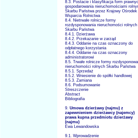
8.3. Postacie i klasyfikacja form prawny
gospodarowania nieruchomościami rolny
Skarbu Państwa przez Krajowy Ośrodek
Wsparcia Rolnictwa
8.4. Nietrwałe rolnicze formy
rozdysponowania nieruchomości rolnych
Skarbu Państwa
8.4.1. Dzierżawa
8.4.2. Przekazanie w zarząd
8.4.3. Oddanie na czas oznaczony do
odpłatnego korzystania
8.4.4. Oddanie na czas oznaczony
administratorowi
8.5. Trwałe rolnicze formy rozdysponowa
nieruchomości rolnych Skarbu Państwa
8.5.1. Sprzedaż
8.5.2. Wniesienie do spółki handlowej
8.5.3. Zamiana
8.6. Podsumowanie
Streszczenie
Abstract
Bibliografia
9.
Umowa dzierżawy (najmu) z
zapewnieniem dzierżawcy (najemcy)
prawa kupna przedmiotu dzierżawy
(najmu)
Ewa Lewandowska
9.1. Wprowadzenie