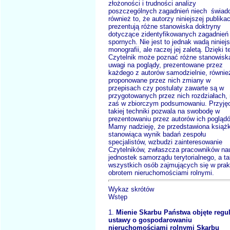
złożoności i trudności analizy
poszczególnych zagadnień niech świad
również to, że autorzy niniejszej publikac
prezentują różne stanowiska doktryny
dotyczące zidentyfikowanych zagadnień
spornych. Nie jest to jednak wadą niniejs
monografii, ale raczej jej zaletą. Dzięki 
Czytelnik może poznać różne stanowisk
uwagi na poglądy, prezentowane przez
każdego z autorów samodzielnie, równie
proponowane przez nich zmiany w
przepisach czy postulaty zawarte są w
przygotowanych przez nich rozdziałach, 
zaś w zbiorczym podsumowaniu. Przyję
takiej techniki pozwala na swobodę w
prezentowaniu przez autorów ich pogląd
Mamy nadzieję, że przedstawiona książ
stanowiąca wynik badań zespołu
specjalistów, wzbudzi zainteresowanie
Czytelników, zwłaszcza pracowników nau
jednostek samorządu terytorialnego, a t
wszystkich osób zajmujących się w pra
obrotem nieruchomościami rolnymi.
Wykaz skrótów
Wstęp
1.
Mienie Skarbu Państwa objęte regul
ustawy o gospodarowaniu
nieruchomościami rolnymi Skarbu