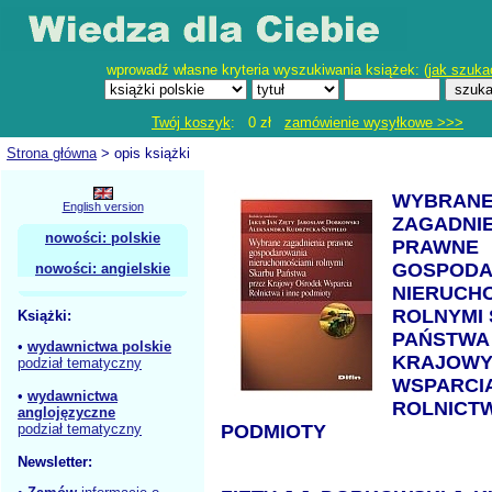
wprowadź własne kryteria wyszukiwania książek: (
jak szuka
Twój koszyk
: 0 zł
zamówienie wysyłkowe >>>
Strona główna
> opis książki
WYBRAN
English version
ZAGADNIE
nowości: polskie
PRAWNE
GOSPODA
nowości: angielskie
NIERUCH
ROLNYMI
Książki:
PAŃSTWA
•
wydawnictwa polskie
KRAJOWY
podział tematyczny
WSPARCI
•
wydawnictwa
ROLNICTW
anglojęzyczne
podział tematyczny
PODMIOTY
Newsletter: