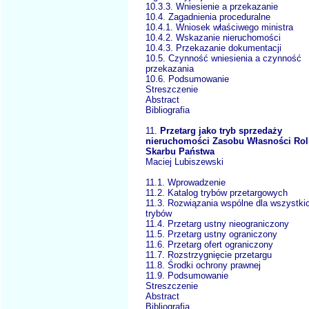
10.3.3. Wniesienie a przekazanie
10.4. Zagadnienia proceduralne
10.4.1. Wniosek właściwego ministra
10.4.2. Wskazanie nieruchomości
10.4.3. Przekazanie dokumentacji
10.5. Czynność wniesienia a czynność
przekazania
10.6. Podsumowanie
Streszczenie
Abstract
Bibliografia
11.
Przetarg jako tryb sprzedaży
nieruchomości Zasobu Własności Rol
Skarbu Państwa
Maciej Lubiszewski
11.1. Wprowadzenie
11.2. Katalog trybów przetargowych
11.3. Rozwiązania wspólne dla wszystki
trybów
11.4. Przetarg ustny nieograniczony
11.5. Przetarg ustny ograniczony
11.6. Przetarg ofert ograniczony
11.7. Rozstrzygnięcie przetargu
11.8. Środki ochrony prawnej
11.9. Podsumowanie
Streszczenie
Abstract
Bibliografia