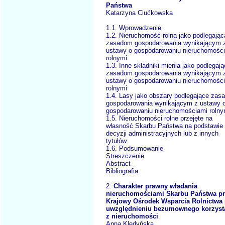
Państwa
Katarzyna Ciućkowska
1.1. Wprowadzenie
1.2. Nieruchomość rolna jako podlegając
zasadom gospodarowania wynikającym 
ustawy o gospodarowaniu nieruchomośc
rolnymi
1.3. Inne składniki mienia jako podlegaj
zasadom gospodarowania wynikającym 
ustawy o gospodarowaniu nieruchomośc
rolnymi
1.4. Lasy jako obszary podlegające za
gospodarowania wynikającym z ustawy 
gospodarowaniu nieruchomościami rolny
1.5. Nieruchomości rolne przejęte na
własność Skarbu Państwa na podstawie
decyzji administracyjnych lub z innych
tytułów
1.6. Podsumowanie
Streszczenie
Abstract
Bibliografia
2.
Charakter prawny władania
nieruchomościami Skarbu Państwa p
Krajowy Ośrodek Wsparcia Rolnictwa 
uwzględnieniu bezumownego korzyst
z nieruchomości
Anna Kledyńska