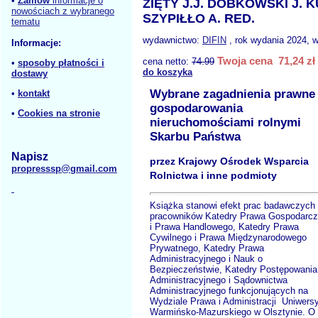
•
Zamów
informacje o
ZIĘTY J.J. DOBKOWSKI J.
nowościach z wybranego
SZYPIŁŁO A. RED.
tematu
wydawnictwo:
DIFIN
, rok wydania 2024, w
Informacje:
Twoja cena 71,24 zł
cena netto:
74.99
•
sposoby płatności i
do koszyka
dostawy
Wybrane zagadnienia prawne
•
kontakt
gospodarowania
•
Cookies na stronie
nieruchomościami rolnymi
Skarbu Państwa
Napisz
przez Krajowy Ośrodek Wsparcia
propresssp@gmail.com
Rolnictwa i inne podmioty
Książka stanowi efekt prac badawczych
pracowników Katedry Prawa Gospodarc
i Prawa Handlowego, Katedry Prawa
Cywilnego i Prawa Międzynarodowego
Prywatnego, Katedry Prawa
Administracyjnego i Nauk o
Bezpieczeństwie, Katedry Postępowania
Administracyjnego i Sądownictwa
Administracyjnego funkcjonujących na
Wydziale Prawa i Administracji Uniwersy
Warmińsko-Mazurskiego w Olsztynie. O