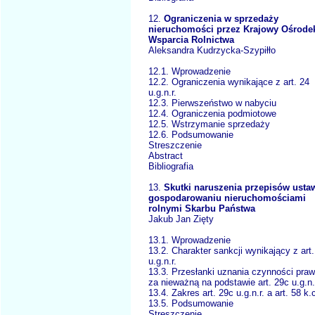
12.
Ograniczenia w sprzedaży
nieruchomości przez Krajowy Ośrode
Wsparcia Rolnictwa
Aleksandra Kudrzycka-Szypiłło
12.1. Wprowadzenie
12.2. Ograniczenia wynikające z art. 24
u.g.n.r.
12.3. Pierwszeństwo w nabyciu
12.4. Ograniczenia podmiotowe
12.5. Wstrzymanie sprzedaży
12.6. Podsumowanie
Streszczenie
Abstract
Bibliografia
13.
Skutki naruszenia przepisów usta
gospodarowaniu nieruchomościami
rolnymi Skarbu Państwa
Jakub Jan Zięty
13.1. Wprowadzenie
13.2. Charakter sankcji wynikający z art
u.g.n.r.
13.3. Przesłanki uznania czynności praw
za nieważną na podstawie art. 29c u.g.n.
13.4. Zakres art. 29c u.g.n.r. a art. 58 k.
13.5. Podsumowanie
Streszczenie