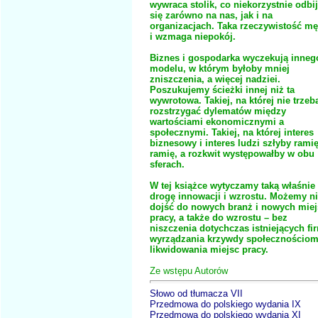
wywraca stolik, co niekorzystnie odbi
się zarówno na nas, jak i na
organizacjach. Taka rzeczywistość m
i wzmaga niepokój.
Biznes i gospodarka wyczekują inneg
modelu, w którym byłoby mniej
zniszczenia, a więcej nadziei.
Poszukujemy ścieżki innej niż ta
wywrotowa. Takiej, na której nie trzeb
rozstrzygać dylematów między
wartościami ekonomicznymi a
społecznymi. Takiej, na której interes
biznesowy i interes ludzi szłyby rami
ramię, a rozkwit występowałby w obu
sferach.
W tej książce wytyczamy taką właśnie
drogę innowacji i wzrostu. Możemy n
dojść do nowych branż i nowych miej
pracy, a także do wzrostu – bez
niszczenia dotychczas istniejących fi
wyrządzania krzywdy społecznościom
likwidowania miejsc pracy.
Ze wstępu Autorów
Słowo od tłumacza VII
Przedmowa do polskiego wydania IX
Przedmowa do polskiego wydania XI