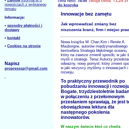
•
Zamów
informacje o
Twoja cena 71,24 zł
cena netto:
74.99
nowościach z wybranego
do koszyka
tematu
Innowacje bez zamętu
Informacje:
Jak wprowadzać zmiany bez
•
sposoby płatności i
niszczenia branż, firm i miejsc pra
dostawy
•
kontakt
Nowa książka W. Chan Kim i Renée A.
•
Cookies na stronie
Mauborgne, autorów międzynarodowego
bestsellera Strategia błękitnego oceanu,
który na zawsze zmienił sposób, w jaki 
myśli o strategii. Teraz Autorzy przedsta
Napisz
odważny, nowy pomysł, który zmieni sp
w jaki wszyscy myślimy o innowacjach i
propresssp@gmail.com
rozwoju.
To praktyczny przewodnik po
pobudzaniu innowacji i rozwoju
Bogate, trzydziestoletnie badan
w połączeniu z przełomowym
przesłaniem sprawiają, że jest t
obowiązkowa lektura dla
następnego pokolenia
innowatorów.
W naszym świecie ktoś co chwila