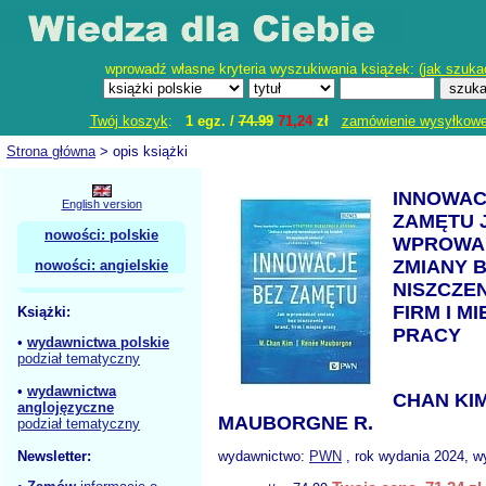
wprowadź własne kryteria wyszukiwania książek: (
jak szuka
Twój koszyk
:
1 egz. /
74.99
71,24
zł
zamówienie wysyłkow
Strona główna
> opis książki
INNOWAC
English version
ZAMĘTU 
nowości: polskie
WPROWA
ZMIANY 
nowości: angielskie
NISZCZE
FIRM I M
Książki:
PRACY
•
wydawnictwa polskie
podział tematyczny
•
wydawnictwa
CHAN KIM
anglojęzyczne
MAUBORGNE R.
podział tematyczny
Newsletter:
wydawnictwo:
PWN
, rok wydania 2024, w