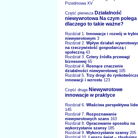
Przedmowa XV
Działalność
Część pierwsza
niewywrotowa Na czym polega 
dlaczego to takie ważne?
Rozdział 1.
Innowacje i rozwój w trybi
niewywrotowym
3
Rozdział 2.
Wpływ działań wywrotowy
na rzeczywistość gospodarczą i
społeczną
43
Rozdział 3.
Cztery źródła przewagi
biznesowej
65
Rozdział 4.
Rosnące znaczenie
działalności niewywrotowej
105
Rozdział 5.
Trzy drogi do rynkotwórcze
innowacji i wzrostu
123
Niewywrotowe
Część druga
innowacje w praktyce
Rozdział 6.
Właściwa perspektywa lide
145
Rozdział 7.
Rozpoznawanie
niewywrotowych szans
163
Rozdział 8.
Opracowanie sposobu na
wykorzystanie szansy
185
Rozdział 9.
Wykorzystanie szansy
205
Rozdział 10.
Lepszy świat – zbudujmy