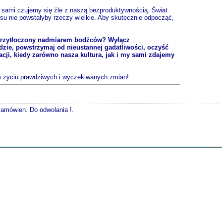
 sami czujemy się źle z naszą bezproduktywnością. Świat
u nie powstałyby rzeczy wielkie. Aby skutecznie odpocząć,
ś przytłoczony nadmiarem bodźców? Wyłącz
dzie, powstrzymaj od nieustannej gadatliwości, oczyść
cji, kiedy zarówno nasza kultura, jak i my sami zdajemy
im życiu prawdziwych i wyczekiwanych zmian!
 zamówien. Do odwolania !.