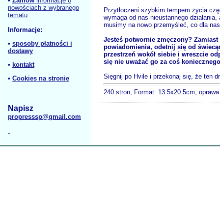
•
Zamów
informacje o
nowościach z wybranego
Przytłoczeni szybkim tempem życia częs
tematu
wymaga od nas nieustannego działania, 
musimy na nowo przemyśleć, co dla nas
Informacje:
Jesteś potwornie zmęczony? Zamiast 
•
sposoby płatności i
powiadomienia, odetnij się od świecą
dostawy
przestrzeń wokół siebie i wreszcie o
się nie uważać go za coś koniecznego
•
kontakt
Sięgnij po Hvile i przekonaj się, że t
•
Cookies na stronie
240 stron, Format: 13.5x20.5cm, opraw
Napisz
propresssp@gmail.com