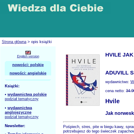
Strona główna
> opis książki
HVILE JA
English version
nowości: polskie
ADUVILL S
nowości: angielskie
wydawnictwo:
W
Książki:
cena netto:
34.9
•
wydawnictwa polskie
podział tematyczny
Hvile
•
wydawnictwa
anglojęzyczne
Jak norwesk
podział tematyczny
Newsletter:
Pośpiech, stres, pite w biegu kawy, spr
potrzebujesz do tego świeczek zapachow