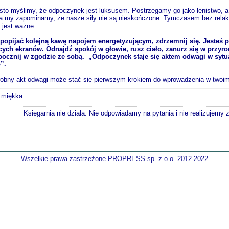
to myślimy, że odpoczynek jest luksusem. Postrzegamy go jako lenistwo, a
a my zapominamy, że nasze siły nie są nieskończone. Tymczasem bez relaks
 jest ważne.
popijać kolejną kawę napojem energetyzującym, zdrzemnij się. Jeste
cych ekranów. Odnajdź spokój w głowie, rusz ciało, zanurz się w przyro
dpocznij w zgodzie ze sobą. „Odpoczynek staje się aktem odwagi w sytua
”.
en drobny akt odwagi może stać się pierwszym krokiem do wprowadzenia w two
a miękka
Księgarnia nie działa. Nie odpowiadamy na pytania i nie realizujemy
Wszelkie prawa zastrzeżone PROPRESS sp. z o.o. 2012-2022