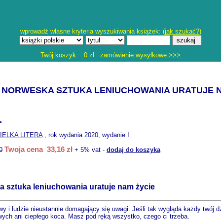
wprowadź własne kryteria wyszukiwania książek: (
jak szukać?
)
Twój koszyk
: 0 zł
zamówienie wysyłkowe >>>
K NORWESKA SZTUKA LENIUCHOWANIA URATUJE 
.
IELKA LITERA
, rok wydania 2020, wydanie I
Twoja cena 33,16 zł
0
+ 5% vat -
dodaj do koszyka
a sztuka leniuchowania uratuje nam życie
awy i ludzie nieustannie domagający się uwagi. Jeśli tak wygląda każdy twój 
ych ani ciepłego koca. Masz pod ręką wszystko, czego ci trzeba.