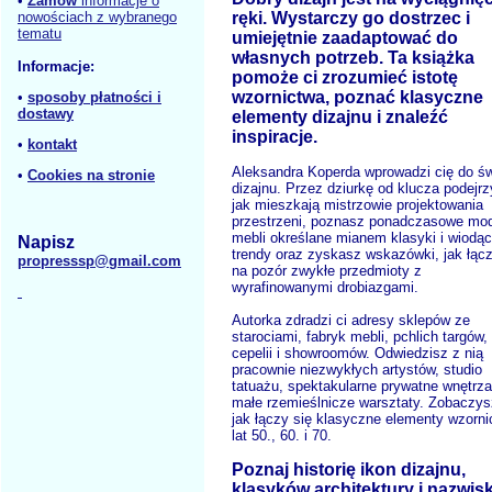
•
Zamów
informacje o
ręki. Wystarczy go dostrzec i
nowościach z wybranego
tematu
umiejętnie zaadaptować do
własnych potrzeb. Ta książka
Informacje:
pomoże ci zrozumieć istotę
wzornictwa, poznać klasyczne
•
sposoby płatności i
dostawy
elementy dizajnu i znaleźć
inspiracje.
•
kontakt
Aleksandra Koperda wprowadzi cię do św
•
Cookies na stronie
dizajnu. Przez dziurkę od klucza podejrz
jak mieszkają mistrzowie projektowania
przestrzeni, poznasz ponadczasowe mo
mebli określane mianem klasyki i wiodą
Napisz
trendy oraz zyskasz wskazówki, jak łąc
propresssp@gmail.com
na pozór zwykłe przedmioty z
wyrafinowanymi drobiazgami.
Autorka zdradzi ci adresy sklepów ze
starociami, fabryk mebli, pchlich targów,
cepelii i showroomów. Odwiedzisz z nią
pracownie niezwykłych artystów, studio
tatuażu, spektakularne prywatne wnętrz
małe rzemieślnicze warsztaty. Zobaczys
jak łączy się klasyczne elementy wzorni
lat 50., 60. i 70.
Poznaj historię ikon dizajnu,
klasyków architektury i nazwis