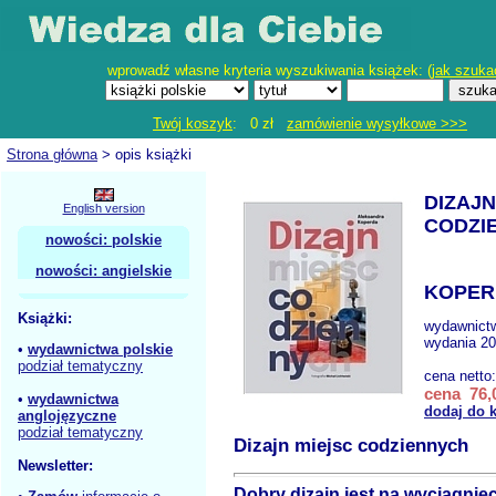
wprowadź własne kryteria wyszukiwania książek: (
jak szuka
Twój koszyk
: 0 zł
zamówienie wysyłkowe >>>
Strona główna
> opis książki
DIZAJN
English version
CODZI
nowości: polskie
nowości: angielskie
KOPER
Książki:
wydawnict
wydania 20
•
wydawnictwa polskie
podział tematyczny
cena netto
cena 76,0
•
wydawnictwa
dodaj do 
anglojęzyczne
podział tematyczny
Dizajn miejsc codziennych
Newsletter:
Dobry dizajn jest na wyciągnięc