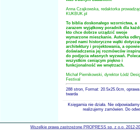
Anna Czajkowska, redaktorka prowadzą
KUKBUK.pl
To biblia doskonałego wzornictwa, a
zarazem wyjątkowy poradnik dla każd
kto chce dobrze urządzić swoje
wymarzone mieszkanie. Autorka odkr
przed nami historyczne wątki dotyczą
architektury i projektowania, a opowie
doświadczenia jej rozmówców inspiru
do podjęcia własnych wyzwań. Polec
wszystkim ceniącym piękno i
funkcjonalność we wnętrzach.
Michał Piernikowski, dyrektor Łódź Desi
Festival
288 stron, Format: 20.5x25.0cm, oprawa
twarda
Księgarnia nie działa. Nie odpowiadamy 
realizujemy zamówien. Do odwol
Wszelkie prawa zastrzeżone PROPRESS sp. z o.o. 2012-2