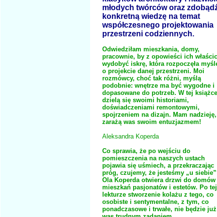
młodych twórców oraz zdobąd
konkretną wiedzę na temat
współczesnego projektowania
przestrzeni codziennych.
Odwiedziłam mieszkania, domy,
pracownie, by z opowieści ich właścic
wydobyć iskrę, która rozpoczęła myśl
o projekcie danej przestrzeni. Moi
rozmówcy, choć tak różni, myślą
podobnie: wnętrze ma być wygodne i
dopasowane do potrzeb. W tej książc
dzielą się swoimi historiami,
doświadczeniami remontowymi,
spojrzeniem na dizajn. Mam nadzieję,
zarażą was swoim entuzjazmem!
Aleksandra Koperda
Co sprawia, że po wejściu do
pomieszczenia na naszych ustach
pojawia się uśmiech, a przekraczając
próg, czujemy, że jesteśmy „u siebie
Ola Koperda otwiera drzwi do domów 
mieszkań pasjonatów i estetów. Po tej
lekturze stworzenie kolażu z tego, co
osobiste i sentymentalne, z tym, co
ponadczasowe i trwałe, nie będzie już
was trudnym zadaniem.