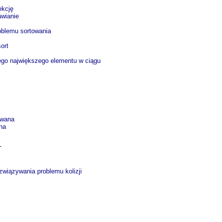
ekcję
awianie
oblemu sortowania
sort
ego największego elementu w ciągu
owana
na
T
związywania problemu kolizji