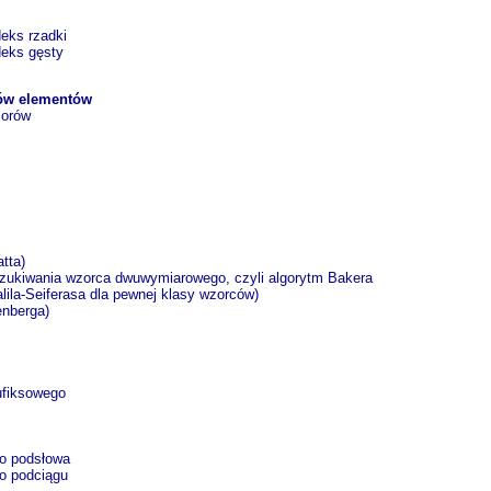
deks rzadki
deks gęsty
rów elementów
iorów
tta)
yszukiwania wzorca dwuwymiarowego, czyli algorytm Bakera
lila-Seiferasa dla pewnej klasy wzorców)
enberga)
ufiksowego
go podsłowa
go podciągu