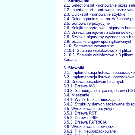
2.
Sortowanie
2.1. Selectionsort - sortowanie przez sel
2.2. Insertionsort - sortowanie przez wst
2.3. Quicksort - sortowanie szybkie
2.4. Dolne ograniczenie na złożoność pr
2.5. Sortowanie pozycyjne
2.6. Kolejki priorytetowe i algorytm heap
2.7. Drzewa turniejowe i zadania selekcji
2.8. Szybkie algorytmy wyznaczania k-t
2.9. Scalanie ciągów uporządkowanych
2.10. Sortowanie zewnętrzne
2.10.1. Scalanie wielofazowe z 4 plikami
2.10.2. Scalanie wielofazowe z 3 plikami
Zadania
3.
Słowniki
3.1. Implementacja listowa nieuporządk
3.2. Implementacja listowa uporządkowa
3.3. Drzewa poszukiwań binarnych
3.3.1. Drzewa AVL
3.3.2. Samoorganizujące się drzewa BS
3.4. Mieszanie
3.4.1. Wybór funkcji mieszającej
3.4.2. Struktury danych stosowane do ro
3.5. Wyszukiwanie pozycyjne
3.5.1. Drzewa RST
3.5.2. Drzewa TRIE
3.5.3. Drzewa PATRICIA
3.6. Wyszukiwanie zewnętrzne
3.6.1. Pliki nieuporządkowane