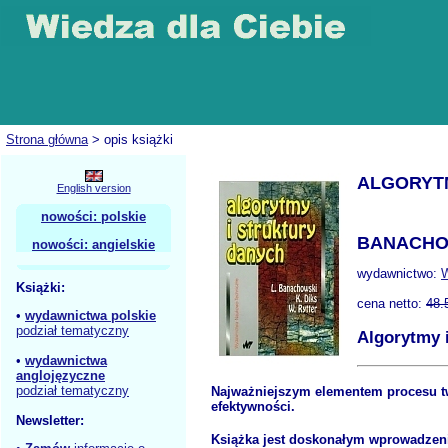
Strona główna
> opis książki
ALGORYT
English version
nowości: polskie
BANACHOW
nowości: angielskie
wydawnictwo:
Książki:
cena netto:
48.
•
wydawnictwa polskie
podział tematyczny
Algorytmy 
•
wydawnictwa
anglojęzyczne
podział tematyczny
Najważniejszym elementem procesu tw
efektywności.
Newsletter:
Książka jest doskonałym wprowadzen