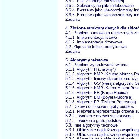
3.6.2. Pliki z funkcją mieszającą
3.6.3. Sekwencyjne pliki indeksowane
3.6.4. B-drzewo jako wielopoziomowy in
3.6.5. B-drzewo jako wielopoziomowy in
Zadania
4.
Złożone struktury danych dla zbio
4.1. Problem sumowania rozłącznych zb
4.1.1. Implementacja listowa
4.1.2. Implementacja drzewowa
4.2. Złączalne kolejki priorytetowe
Zadania
5.
Algorytmy tekstowe
5.1. Problem wyszukiwania wzorca
5.1.1. Algorytm N („naiwny")
5.1.2. Algorytm KMP (Knutha-Morrisa-Pra
5.1.3. Algorytm liniowy dla problemu w
5.1.4. Algorytm GS' (wersja algorytmu Ga
5.1.5. Algorytm KMR (Karpa-Millera-Ros
5.1.6. Algorytm KR (Karpa-Rabina)
5.1.7. Algorytm BM (Boyera-Moore’a)
5.1.8. Algorytm FP (Fishera-Patersona)
5.2. Drzewa sufiksowe i grafy podsłów
5.2.1. Niezwarta reprezentacja drzewa s
5.2.2. Tworzenie drzewa sufiksowego
5.2.3. Tworzenie grafu podsłów
5.3. Inne algorytmy tekstowe
5.3.1. Obliczanie najdłuższego wspólne
5.3.2. Obliczanie najdłuższego wspólne