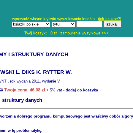
wprowadź własne kryteria wyszukiwania książek: (
jak szukać?
)
Twój koszyk
: 0 zł
zamówienie wysyłkowe >>>
MY I STRUKTURY DANYCH
SKI L. DIKS K. RYTTER W.
WNT
, rok wydania 2011, wydanie V
Twoja cena 46,08 zł
50
+ 5% vat -
dodaj do koszyka
i struktury danych
orzenia dobrego programu komputerowego jest właściwy dobór algoryt
iem w tę problematykę.