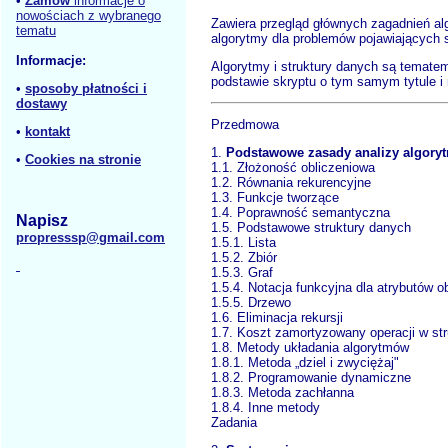
•
Zamów
informacje o
nowościach z wybranego
Zawiera przegląd głównych zagadnień alg
tematu
algorytmy dla problemów pojawiających s
Informacje:
Algorytmy i struktury danych są temate
podstawie skryptu o tym samym tytule i
•
sposoby płatności i
dostawy
Przedmowa
•
kontakt
1.
Podstawowe zasady analizy algor
•
Cookies na stronie
1.1. Złożoność obliczeniowa
1.2. Równania rekurencyjne
1.3. Funkcje tworzące
1.4. Poprawność semantyczna
Napisz
1.5. Podstawowe struktury danych
propresssp@gmail.com
1.5.1. Lista
1.5.2. Zbiór
1.5.3. Graf
1.5.4. Notacja funkcyjna dla atrybutów o
1.5.5. Drzewo
1.6. Eliminacja rekursji
1.7. Koszt zamortyzowany operacji w st
1.8. Metody układania algorytmów
1.8.1. Metoda „dziel i zwyciężaj"
1.8.2. Programowanie dynamiczne
1.8.3. Metoda zachłanna
1.8.4. Inne metody
Zadania