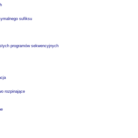
h
ksymalnego sufiksu
rostych programów sekwencyjnych
acja
wo rozpinające
ne