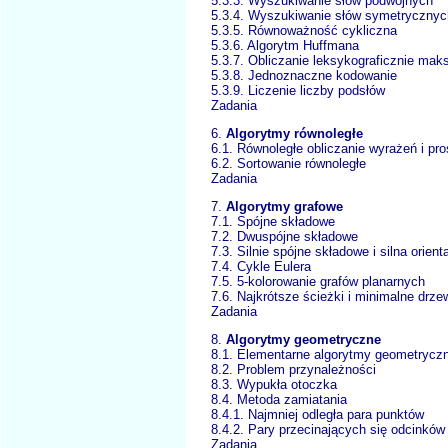
5.3.3. Wyszukiwanie słów podwójnych
5.3.4. Wyszukiwanie słów symetrycznyc
5.3.5. Równoważność cykliczna
5.3.6. Algorytm Huffmana
5.3.7. Obliczanie leksykograficznie ma
5.3.8. Jednoznaczne kodowanie
5.3.9. Liczenie liczby podsłów
Zadania
6.
Algorytmy równoległe
6.1. Równoległe obliczanie wyrażeń i p
6.2. Sortowanie równoległe
Zadania
7.
Algorytmy grafowe
7.1. Spójne składowe
7.2. Dwuspójne składowe
7.3. Silnie spójne składowe i silna orient
7.4. Cykle Eulera
7.5. 5-kolorowanie grafów planarnych
7.6. Najkrótsze ścieżki i minimalne drze
Zadania
8.
Algorytmy geometryczne
8.1. Elementarne algorytmy geometrycz
8.2. Problem przynależności
8.3. Wypukła otoczka
8.4. Metoda zamiatania
8.4.1. Najmniej odległa para punktów
8.4.2. Pary przecinających się odcinków
Zadania