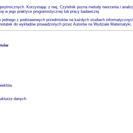
orytmicznych. Korzystając z niej, Czytelnik pozna metody tworzenia i anali
ię w jego praktyce programistycznej lub pracy badawczej.
m jednego z podstawowych przedmiotów na każdych studiach informatycznyc
 notatek do wykładów prowadzonych przez Autorów na Wydziale Matematyki, 
ytmów
biektów
rukturze danych