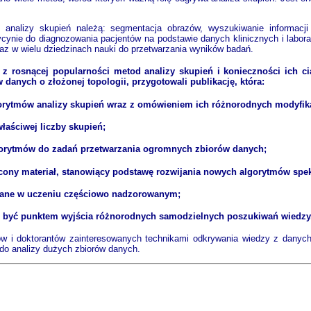
analizy skupień należą: segmentacja obrazów, wyszukiwanie informacji 
ycynie do diagnozowania pacjentów na podstawie danych klinicznych i labor
raz w wielu dziedzinach nauki do przetwarzania wyników badań.
ę z rosnącej popularności metod analizy skupień i konieczności ich 
 danych o złożonej topologii, przygotowali publikację, która:
orytmów analizy skupień wraz z omówieniem ich różnorodnych modyfika
łaściwej liczby skupień;
gorytmów do zadań przetwarzania ogromnych zbiorów danych;
icony materiał, stanowiący podstawę rozwijania nowych algorytmów spekt
owane w uczeniu częściowo nadzorowanym;
oże być punktem wyjścia różnorodnych samodzielnych poszukiwań wiedzy
ów i doktorantów zainteresowanych technikami odkrywania wiedzy z danyc
do analizy dużych zbiorów danych.