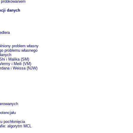
 próbkowaniem
kcji danych
edlera
ólniony problem własny
ego problemu własnego
 danych
Shi i Malika (SM)
Vermy i Meili (VM)
ordana i Weissa (NJW)
kierowanych
otencjału
u pochłonięcia
afie: algorytm MCL