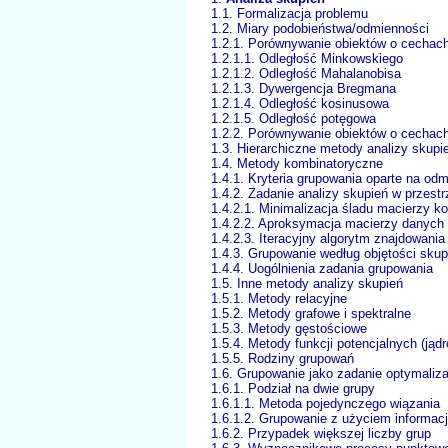
1.1. Formalizacja problemu
1.2. Miary podobieństwa/odmienności
1.2.1. Porównywanie obiektów o cechach
1.2.1.1. Odległość Minkowskiego
1.2.1.2. Odległość Mahalanobisa
1.2.1.3. Dywergencja Bregmana
1.2.1.4. Odległość kosinusowa
1.2.1.5. Odległość potęgowa
1.2.2. Porównywanie obiektów o cechac
1.3. Hierarchiczne metody analizy skupi
1.4. Metody kombinatoryczne
1.4.1. Kryteria grupowania oparte na od
1.4.2. Zadanie analizy skupień w przestr
1.4.2.1. Minimalizacja śladu macierzy k
1.4.2.2. Aproksymacja macierzy danych
1.4.2.3. Iteracyjny algorytm znajdowania
1.4.3. Grupowanie według objętości skup
1.4.4. Uogólnienia zadania grupowania
1.5. Inne metody analizy skupień
1.5.1. Metody relacyjne
1.5.2. Metody grafowe i spektralne
1.5.3. Metody gęstościowe
1.5.4. Metody funkcji potencjalnych (jąd
1.5.5. Rodziny grupowań
1.6. Grupowanie jako zadanie optymaliza
1.6.1. Podział na dwie grupy
1.6.1.1. Metoda pojedynczego wiązania
1.6.1.2. Grupowanie z użyciem informac
1.6.2. Przypadek większej liczby grup