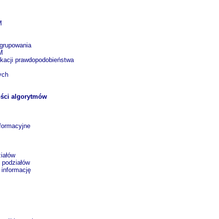
M
M
 grupowania
M
okacji prawdopodobieństwa
ych
ości algorytmów
nformacyjne
iałów
 podziałów
 informację