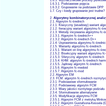
1.6.3. Wyznacznikowe procesy punktow
1.6.3.1. Podstawowe pojęcia
1.6.3.2. Grupowanie na podstawie DPP
1.7. Czy i kiedy grupowanie jest trudne?
2.
Algorytmy kombinatorycznej analiz
2.1. Algorytm fc-średnich
2.1.1. Klasyczny (wsadowy) wariant algo
2.1.2. Iteracyjny wariant algorytmu fc-śr
2.1.3. Metody inicjowania algorytmu fc-ś
2.1.3.1. Algorytm fc-średnich++
2.1.3.2. Algorytm fc-średnich D++
2.1.4. Usprawnienia algorytmu fc-średni
2.1.5. Warianty algorytmu fc-średnich
2.1.5.1. Wariant on linę algorytmu fc-śre
2.1.5.2. Bisekcyjny wariant algorytmu fc
2.1.5.3. Sferyczny algorytm fc-średnich
2.1.5.4. KHM: algorytm fc-średnich har
2.1.5.5. Jądrowy algorytm fc-średnich
2.1.5.6. Algorytm fc-medoid
2.1.5.7. Algorytm fc-mod
2.2. Algorytm EM
2.3. FCM: algorytm fc-średnich rozmyty
2.3.1. Podstawowe sformułowanie
2.3.2. Podstawowy algorytm FCM
2.3.3. Miary jakości rozmytego podziału
2.3.4. Sformułowanie alternatywne
2.3.5. Modyfikacje algorytmu FCM
2.3.5.1. Algorytm FCM z metryką Minko
2.3.5.2. Algorytm Gustafsona-Kessela (