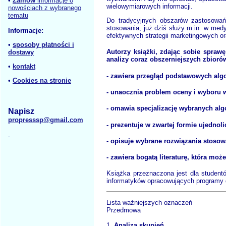
•
Zamów
informacje o
wielowymiarowych informacji.
nowościach z wybranego
tematu
Do tradycyjnych obszarów zastosowań 
stosowania, już dziś służy m.in. w med
Informacje:
efektywnych strategii marketingowych o
•
sposoby płatności i
Autorzy książki, zdając sobie spraw
dostawy
analizy coraz obszerniejszych zbiorów
•
kontakt
- zawiera przegląd podstawowych alg
•
Cookies na stronie
- unaocznia problem oceny i wyboru w
- omawia specjalizację wybranych al
Napisz
propresssp@gmail.com
- prezentuje w zwartej formie ujednol
- opisuje wybrane rozwiązania stos
- zawiera bogatą literaturę, która m
Książka przeznaczona jest dla student
informatyków opracowujących programy 
Lista ważniejszych oznaczeń
Przedmowa
1.
Analiza skupień