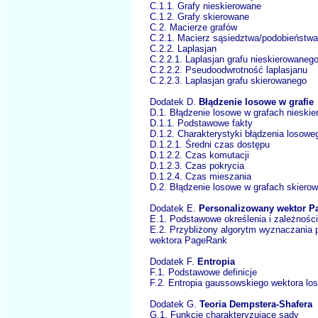
C.1.1. Grafy nieskierowane
C.1.2. Grafy skierowane
C.2. Macierze grafów
C.2.1. Macierz sąsiedztwa/podobieństwa
C.2.2. Laplasjan
C.2.2.1. Laplasjan grafu nieskierowaneg
C.2.2.2. Pseudoodwrotność laplasjanu
C.2.2.3. Laplasjan grafu skierowanego
Dodatek D.
Błądzenie losowe w grafie
D.1. Błądzenie losowe w grafach nieski
D.1.1. Podstawowe fakty
D.1.2. Charakterystyki błądzenia losowe
D.1.2.1. Średni czas dostępu
D.1.2.2. Czas komutacji
D.1.2.3. Czas pokrycia
D.1.2.4. Czas mieszania
D.2. Błądzenie losowe w grafach skiero
Dodatek E.
Personalizowany wektor P
E.1. Podstawowe określenia i zależności
E.2. Przybliżony algorytm wyznaczania 
wektora PageRank
Dodatek F.
Entropia
F.1. Podstawowe definicje
F.2. Entropia gaussowskiego wektora lo
Dodatek G.
Teoria Dempstera-Shafera
G.1. Funkcje charakteryzujące sądy