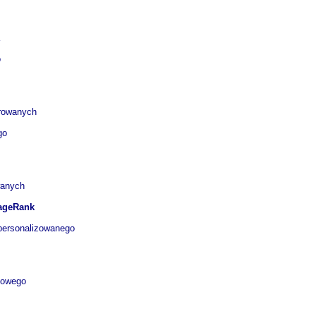
o
erowanych
go
wanych
ageRank
personalizowanego
sowego