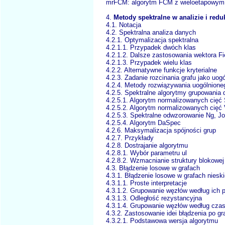
mrFCM: algorytm FCM z wieloetapowym
4.
Metody spektralne w analizie i redu
4.1. Notacja
4.2. Spektralna analiza danych
4.2.1. Optymalizacja spektralna
4.2.1.1. Przypadek dwóch klas
4.2.1.2. Dalsze zastosowania wektora Fi
4.2.1.3. Przypadek wielu klas
4.2.2. Alternatywne funkcje kryterialne
4.2.3. Zadanie rozcinania grafu jako uog
4.2.4. Metody rozwiązywania uogólnion
4.2.5. Spektralne algorytmy grupowania
4.2.5.1. Algorytm normalizowanych cięć 
4.2.5.2. Algorytm normalizowanych cięć 
4.2.5.3. Spektralne odwzorowanie Ng, J
4.2.5.4. Algorytm DaSpec
4.2.6. Maksymalizacja spójności grup
4.2.7. Przykłady
4.2.8. Dostrajanie algorytmu
4.2.8.1. Wybór parametru ul
4.2.8.2. Wzmacnianie struktury blokowej
4.3. Błądzenie losowe w grafach
4.3.1. Błądzenie losowe w grafach nies
4.3.1.1. Proste interpretacje
4.3.1.2. Grupowanie węzłów według ich p
4.3.1.3. Odległość rezystancyjna
4.3.1.4. Grupowanie węzłów według czas
4.3.2. Zastosowanie idei błądzenia po gr
4.3.2.1. Podstawowa wersja algorytmu