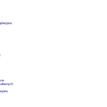
aplasjanu
M
sne
 własnych
asjanu