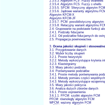
2.3.5.3. Algorytm FCV: Fuzzy ovarietes
2.3.5.4. Algorytm FCS: Fuzzy c-shells
2.3.5.5. SFCM: Sferyczny algorytm FC
2.3.5.6. Jądrowe warianty algorytmu FC
Algorytm KFCM-X
Algorytm KFCM-JF
2.3.5.7. PCM: possibilistyczny algorytm
2.3.5.8. Relacyjny wariant algorytmu FC
2.4. Grupowanie na podstawie funkcji al
2.4.1. Podziały fiducjarne
2.4.2. Od podziałów fiducjarnych do ostr
2.5. Propagacja powinowactwa
3.
Ocena jakości skupień i stosowaln
3.1. Przygotowanie danych
3.2. Wybór liczby skupień
3.2.1. Proste heurystyki
3.2.2. Metody wykorzystujące kryteria i
3.2.3. Klastergramy
3.3. Miary jakości podziału
3.4. Porównywanie podziałów
3.4.1. Proste metody porównywania podz
3.4.2. Metody pomiaru części wspólnych
3.4.3. Metody wykorzystujące wzajemną
3.5. Miary jakości pokrycia
3.6. Analiza dużych zbiorów danych
3.6.1. Proste usprawnienia
3.6.1.1. FFCM: szybki algorytm FCM
PFCM: równoległy algorytm FCM
WFCM: ważony algorytm FCM