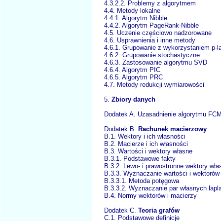
4.3.2.2. Problemy z algorytmem
4.4. Metody lokalne
4.4.1. Algorytm Nibble
4.4.2. Algorytm PageRank-Nibble
4.5. Uczenie częściowo nadzorowane
4.6. Usprawnienia i inne metody
4.6.1. Grupowanie z wykorzystaniem p-l
4.6.2. Grupowanie stochastyczne
4.6.3. Zastosowanie algorytmu SVD
4.6.4. Algorytm PIC
4.6.5. Algorytm PRC
4.7. Metody redukcji wymiarowości
5.
Zbiory danych
Dodatek A. Uzasadnienie algorytmu FC
Dodatek B.
Rachunek macierzowy
B.1. Wektory i ich własności
B.2. Macierze i ich własności
B.3. Wartości i wektory własne
B.3.1. Podstawowe fakty
B.3.2. Lewo- i prawostronne wektory wła
B.3.3. Wyznaczanie wartości i wektorów
B.3.3.1. Metoda potęgowa
B.3.3.2. Wyznaczanie par własnych lapl
B.4. Normy wektorów i macierzy
Dodatek C.
Teoria grafów
C.1. Podstawowe definicje