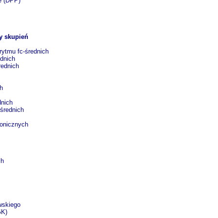
e (DPP)
y skupień
rytmu fc-średnich
ednich
rednich
ch
dnich
-średnich
monicznych
ch
wskiego
GK)