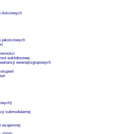
 ilościowych
h jakościowych
eń
mienności
zeni euklidesowej
owariancji wewnątrzgrupowych
 skupień
ień
rowych)
cji submodularnej
ji wzajemnej