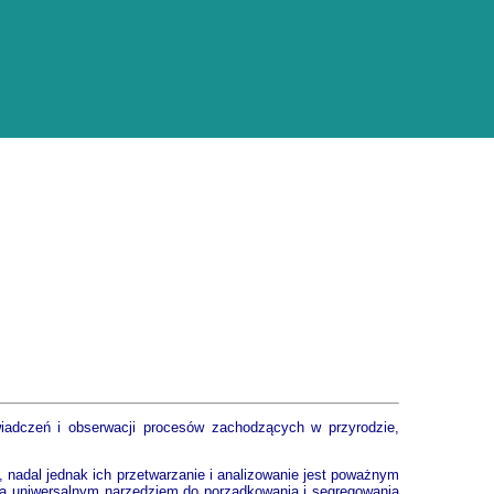
wiadczeń i obserwacji procesów zachodzących w przyrodzie,
, nadal jednak ich przetwarzanie i analizowanie jest poważnym
na uniwersalnym narzędziem do porządkowania i segregowania