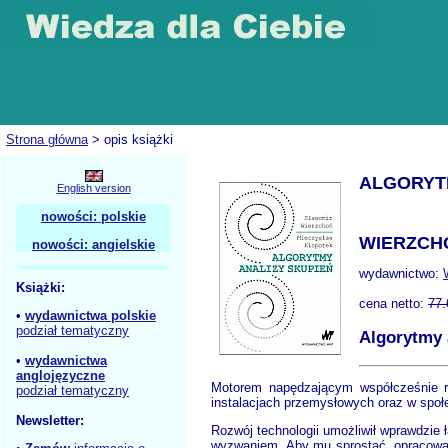
Strona główna
> opis książki
ALGORYT
English version
nowości: polskie
WIERZCHO
nowości: angielskie
wydawnictwo:
Książki:
cena netto:
77.
•
wydawnictwa polskie
podział tematyczny
Algorytmy 
•
wydawnictwa
anglojęzyczne
Motorem napędzającym współcześnie ro
podział tematyczny
instalacjach przemysłowych oraz w społ
Newsletter:
Rozwój technologii umożliwił wprawdzie 
wyzwaniem. Aby mu sprostać, opracowan