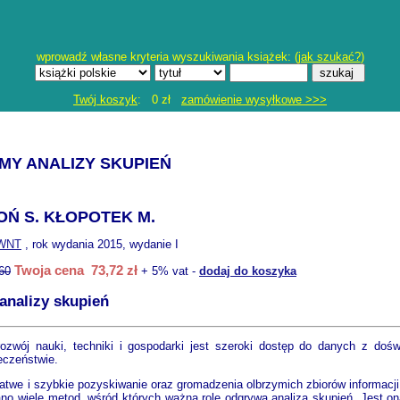
wprowadź własne kryteria wyszukiwania książek: (
jak szukać?
)
Twój koszyk
: 0 zł
zamówienie wysyłkowe >>>
MY ANALIZY SKUPIEŃ
Ń S. KŁOPOTEK M.
WNT
, rok wydania 2015, wydanie I
Twoja cena 73,72 zł
60
+ 5% vat -
dodaj do koszyka
analizy skupień
zwój nauki, techniki i gospodarki jest szeroki dostęp do danych z doś
eczeństwie.
łatwe i szybkie pozyskiwanie oraz gromadzenia olbrzymich zbiorów informacji
o wiele metod, wśród których ważną rolę odgrywa analiza skupień. Jest o