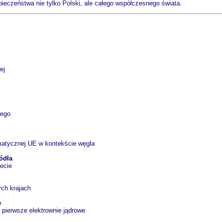
pieczeństwa nie tylko Polski, ale całego współczesnego świata.
ej
nego
limatycznej UE w kontekście węgla
ródła
ecie
ych krajach
e
: pierwsze elektrownie jądrowe