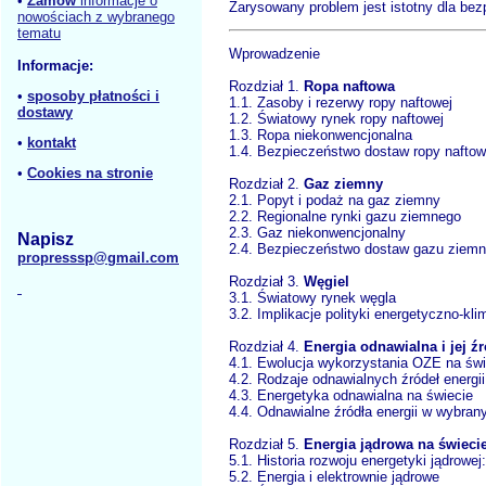
•
Zamów
informacje o
Zarysowany problem jest istotny dla bez
nowościach z wybranego
tematu
Wprowadzenie
Informacje:
Rozdział 1.
Ropa naftowa
•
sposoby płatności i
1.1. Zasoby i rezerwy ropy naftowej
dostawy
1.2. Światowy rynek ropy naftowej
1.3. Ropa niekonwencjonalna
•
kontakt
1.4. Bezpieczeństwo dostaw ropy naftow
•
Cookies na stronie
Rozdział 2.
Gaz ziemny
2.1. Popyt i podaż na gaz ziemny
2.2. Regionalne rynki gazu ziemnego
2.3. Gaz niekonwencjonalny
Napisz
2.4. Bezpieczeństwo dostaw gazu ziem
propresssp@gmail.com
Rozdział 3.
Węgiel
3.1. Światowy rynek węgla
3.2. Implikacje polityki energetyczno-k
Rozdział 4.
Energia odnawialna i jej ź
4.1. Ewolucja wykorzystania OZE na świ
4.2. Rodzaje odnawialnych źródeł energii
4.3. Energetyka odnawialna na świecie
4.4. Odnawialne źródła energii w wybran
Rozdział 5.
Energia jądrowa na świeci
5.1. Historia rozwoju energetyki jądrowej
5.2. Energia i elektrownie jądrowe