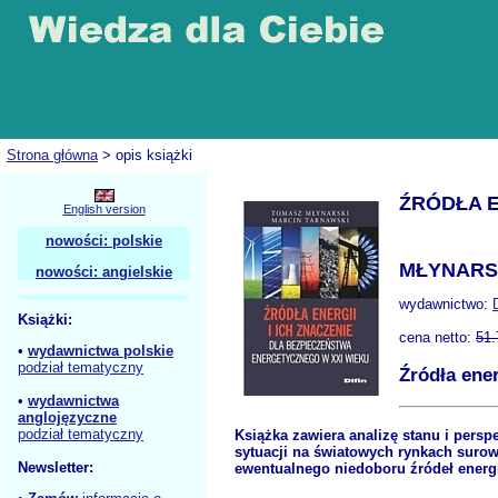
Strona główna
> opis książki
ŹRÓDŁA E
English version
nowości: polskie
MŁYNARSK
nowości: angielskie
wydawnictwo:
Książki:
cena netto:
51.
•
wydawnictwa polskie
podział tematyczny
Źródła ene
•
wydawnictwa
anglojęzyczne
podział tematyczny
Książka zawiera analizę stanu i pers
sytuacji na światowych rynkach suro
Newsletter:
ewentualnego niedoboru źródeł energi