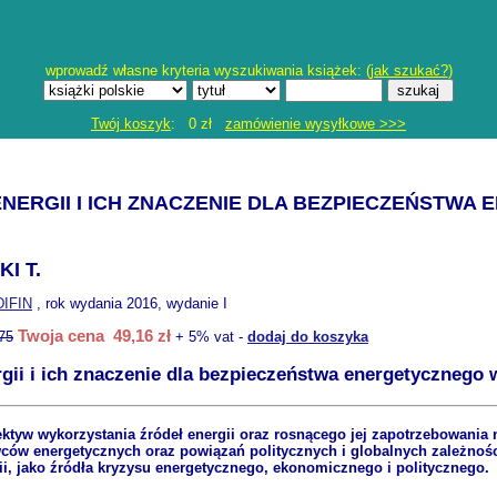
wprowadź własne kryteria wyszukiwania książek: (
jak szukać?
)
Twój koszyk
: 0 zł
zamówienie wysyłkowe >>>
NERGII I ICH ZNACZENIE DLA BEZPIECZEŃSTWA
I T.
DIFIN
, rok wydania 2016, wydanie I
Twoja cena 49,16 zł
75
+ 5% vat -
dodaj do koszyka
rgii i ich znaczenie dla bezpieczeństwa energetycznego 
pektyw wykorzystania źródeł energii oraz rosnącego jej zapotrzebowani
wców energetycznych oraz powiązań politycznych i globalnych zależnoś
i, jako źródła kryzysu energetycznego, ekonomicznego i politycznego.