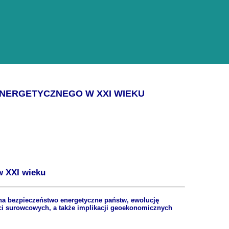
 ENERGETYCZNEGO W XXI WIEKU
w XXI wieku
a na bezpieczeństwo energetyczne państw, ewolucję
ci surowcowych, a także implikacji geoekonomicznych