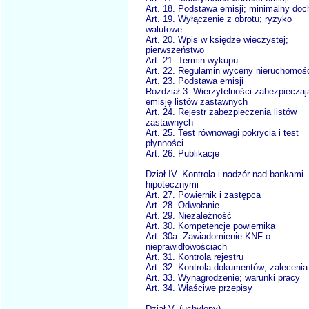
Art. 18. Podstawa emisji; minimalny doc
Art. 19. Wyłączenie z obrotu; ryzyko
walutowe
Art. 20. Wpis w księdze wieczystej;
pierwszeństwo
Art. 21. Termin wykupu
Art. 22. Regulamin wyceny nieruchomoś
Art. 23. Podstawa emisji
Rozdział 3. Wierzytelności zabezpieczaj
emisję listów zastawnych
Art. 24. Rejestr zabezpieczenia listów
zastawnych
Art. 25. Test równowagi pokrycia i test
płynności
Art. 26. Publikacje
Dział IV. Kontrola i nadzór nad bankami
hipotecznymi
Art. 27. Powiernik i zastępca
Art. 28. Odwołanie
Art. 29. Niezależność
Art. 30. Kompetencje powiernika
Art. 30a. Zawiadomienie KNF o
nieprawidłowościach
Art. 31. Kontrola rejestru
Art. 32. Kontrola dokumentów; zalecenia
Art. 33. Wynagrodzenie; warunki pracy
Art. 34. Właściwe przepisy
Dział V. (uchylony)