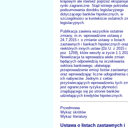
krajowym ale również poprzez ekspansje
rynki zagraniczne. Stąd istnieje potrzeba
podsumowania dorobku legislacyjnego
dotyczącego banków hipotecznych, w
szczególności w kontekście ostatnich z
legislacyjnych.
Publikacja zawiera wszystkie ostatnie
zmiany, m.in. wprowadzone ustawą z
24.7.2015 r. o zmianie ustawy o listach
zastawnych i bankach hipotecznych ora
niektórych innych ustaw (Dz.U. z 2015 r.
poz. 1259), które weszły w życie 1.1.201
Nowelizacja ta wprowadza wiele zmian
będących odpowiedzią na oczekiwania
sektora bankowego, ułatwiając
przeprowadzenie emisji listów zastawny
oraz wprowadzając liczne udogodnienia d
ich nabywców. Jednym z celów
przyświecających wprowadzeniu tych zm
jest ograniczenie ryzyka płynności
znajdującego się po stronie banków
udzielających kredytów hipotecznych.
Przedmowa
Wykaz skrótów
Wykaz literatury
Ustawa o listach zastawnych i