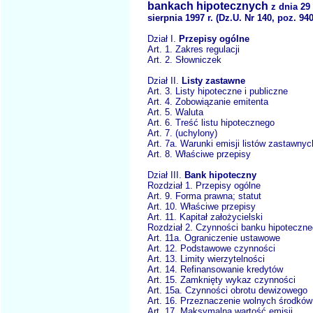
bankach hipotecznych
z dnia 29
sierpnia 1997 r. (Dz.U. Nr 140, poz. 940
Dział I.
Przepisy ogólne
Art. 1. Zakres regulacji
Art. 2. Słowniczek
Dział II.
Listy zastawne
Art. 3. Listy hipoteczne i publiczne
Art. 4. Zobowiązanie emitenta
Art. 5. Waluta
Art. 6. Treść listu hipotecznego
Art. 7. (uchylony)
Art. 7a. Warunki emisji listów zastawnyc
Art. 8. Właściwe przepisy
Dział III.
Bank hipoteczny
Rozdział 1. Przepisy ogólne
Art. 9. Forma prawna; statut
Art. 10. Właściwe przepisy
Art. 11. Kapitał założycielski
Rozdział 2. Czynności banku hipoteczn
Art. 11a. Ograniczenie ustawowe
Art. 12. Podstawowe czynności
Art. 13. Limity wierzytelności
Art. 14. Refinansowanie kredytów
Art. 15. Zamknięty wykaz czynności
Art. 15a. Czynności obrotu dewizowego
Art. 16. Przeznaczenie wolnych środków
Art. 17. Maksymalna wartość emisji