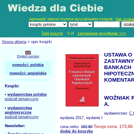
wprowadź własne kryteria wyszukiwania książek: (
jak szuka
Twój koszyk
: 0 zł
zamówienie wysyłkowe >>>
Strona główna
> opis książki
USTAWA O 
English version
ZASTAWNY
nowości: polskie
BANKACH
HIPOTECZ
nowości: angielskie
KOMENTA
Książki:
•
wydawnictwa polskie
WOŹNIAK R
podział tematyczny
A.
•
wydawnictwa
anglojęzyczne
wydawnictwo:
C.
podział tematyczny
wydania 2017, wydanie I
Newsletter:
Twoja cena 173,66 
cena netto:
182.80
dodaj do koszyka