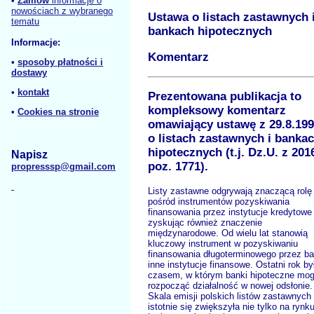
•
Zamów
informacje o
nowościach z wybranego
Ustawa o listach zastawnych 
tematu
bankach hipotecznych
Informacje:
Komentarz
•
sposoby płatności i
dostawy
•
kontakt
Prezentowana publikacja to
kompleksowy komentarz
•
Cookies na stronie
omawiający ustawę z 29.8.199
o listach zastawnych i banka
hipotecznych (t.j. Dz.U. z 2016
Napisz
poz. 1771).
propresssp@gmail.com
Listy zastawne odgrywają znaczącą rolę
pośród instrumentów pozyskiwania
finansowania przez instytucje kredytowe
zyskując również znaczenie
międzynarodowe. Od wielu lat stanowią
kluczowy instrument w pozyskiwaniu
finansowania długoterminowego przez ban
inne instytucje finansowe. Ostatni rok by
czasem, w którym banki hipoteczne mog
rozpocząć działalność w nowej odsłonie.
Skala emisji polskich listów zastawnych
istotnie się zwiększyła nie tylko na rynk