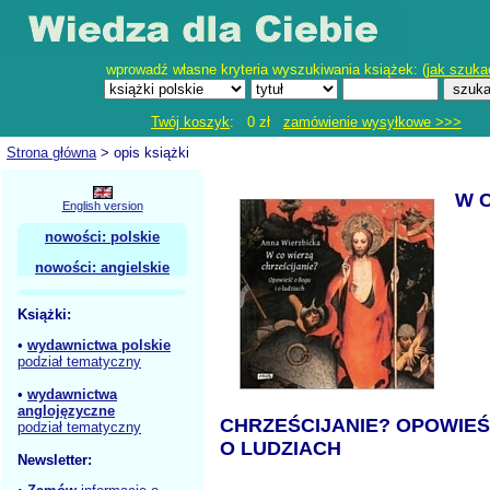
wprowadź własne kryteria wyszukiwania książek: (
jak szuka
Twój koszyk
: 0 zł
zamówienie wysyłkowe >>>
Strona główna
> opis książki
W 
English version
nowości: polskie
nowości: angielskie
Książki:
•
wydawnictwa polskie
podział tematyczny
•
wydawnictwa
anglojęzyczne
CHRZEŚCIJANIE? OPOWIEŚ
podział tematyczny
O LUDZIACH
Newsletter: