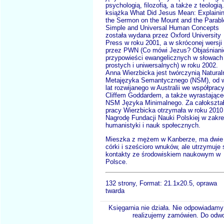
psychologią, filozofią, a także z teologią.
książka What Did Jesus Mean: Explaini
the Sermon on the Mount and the Parabl
Simple and Universal Human Concepts
została wydana przez Oxford University
Press w roku 2001, a w skróconej wersji
przez PWN (Co mówi Jezus? Objaśniani
przypowieści ewangelicznych w słowach
prostych i uniwersalnych) w roku 2002.
Anna Wierzbicka jest twórczynią Natura
Metajęzyka Semantycznego (NSM), od w
lat rozwijanego w Australii we współprac
Cliffem Goddardem, a także wyrastające
NSM Języka Minimalnego. Za całokształ
pracy Wierzbicka otrzymała w roku 2010
Nagrodę Fundacji Nauki Polskiej w zakre
humanistyki i nauk społecznych.
Mieszka z mężem w Kanberze, ma dwie
córki i sześcioro wnuków, ale utrzymuje 
kontakty ze środowiskiem naukowym w
Polsce.
132 strony, Format:
21.1x20.5, oprawa
twarda
Księgarnia nie działa. Nie odpowiadamy 
realizujemy zamówien. Do odwol