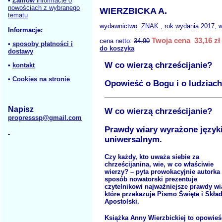
•
Zamów
informacje o
nowościach z wybranego
WIERZBICKA A.
tematu
wydawnictwo:
ZNAK
, rok wydania 2017, w
Informacje:
Twoja cena 33,16 zł
cena netto:
34.90
•
sposoby płatności i
do koszyka
dostawy
W co wierzą chrześcijanie?
•
kontakt
•
Cookies na stronie
Opowieść o Bogu i o ludziach
Napisz
W co wierzą chrześcijanie?
propresssp@gmail.com
Prawdy wiary wyrażone język
uniwersalnym.
Czy każdy, kto uważa siebie za
chrześcijanina, wie, w co właściwie
wierzy? – pyta prowokacyjnie autorka 
sposób nowatorski prezentuje
czytelnikowi najważniejsze prawdy wi
które przekazuje Pismo Święte i Skła
Apostolski.
Książka Anny Wierzbickiej to opowieś