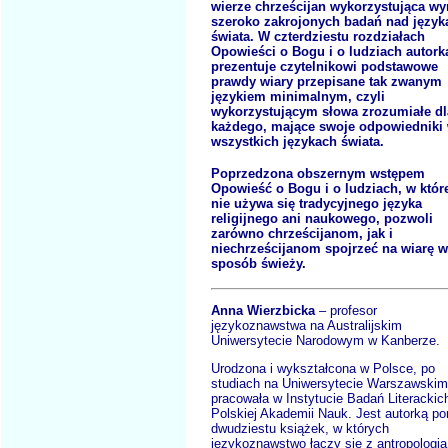
wierze chrześcijan wykorzystująca wy
szeroko zakrojonych badań nad język
świata. W czterdziestu rozdziałach
Opowieści o Bogu i o ludziach autork
prezentuje czytelnikowi podstawowe
prawdy wiary przepisane tak zwanym
językiem minimalnym, czyli
wykorzystującym słowa zrozumiałe dl
każdego, mające swoje odpowiedniki
wszystkich językach świata.
Poprzedzona obszernym wstępem
Opowieść o Bogu i o ludziach, w któr
nie używa się tradycyjnego języka
religijnego ani naukowego, pozwoli
zarówno chrześcijanom, jak i
niechrześcijanom spojrzeć na wiarę w
sposób świeży.
Anna Wierzbicka
– profesor
językoznawstwa na Australijskim
Uniwersytecie Narodowym w Kanberze.
Urodzona i wykształcona w Polsce, po
studiach na Uniwersytecie Warszawskim
pracowała w Instytucie Badań Literackic
Polskiej Akademii Nauk. Jest autorką p
dwudziestu książek, w których
językoznawstwo łączy się z antropologią