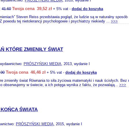
, wydawnictwo:
PRÓSZYŃSKI MEDIA
, 2010, wydanie I
Twoja cena 39,52 zł
:
41.60
+ 5% vat -
dodaj do koszyka
nieniach” Steven Reiss przedstawia pogląd, że ludzie są w naturalny sposób n
Z powodu tej nietolerancji psychologowie i psychiatrzy niekiedy ...
>>>
Ń KTÓRE ZMIENIŁY ŚWIAT
 wydawnictwo:
PRÓSZYŃSKI MEDIA
, 2013, wydanie I
Twoja cena 46,46 zł
.90
+ 5% vat -
dodaj do koszyka
re zmieniły świat Równania to siła życiowa matematyki i nauk ścisłych. Bez
o obserwujemy w świecie, a ich potęga wynika z faktu, że pozwalają...
>>>
 KOŃCA ŚWIATA
awnictwo:
PRÓSZYŃSKI MEDIA
, 2015, wydanie I