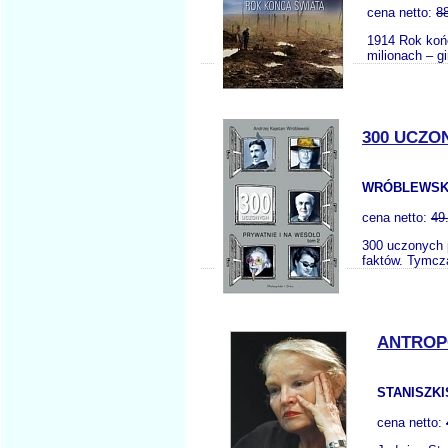
cena netto:
8
1914 Rok końc
milionach – g
300 UCZO
WRÓBLEWSKI
cena netto:
49
300 uczonych 
faktów. Tymcz
ANTROP
STANISZKIS
cena netto: