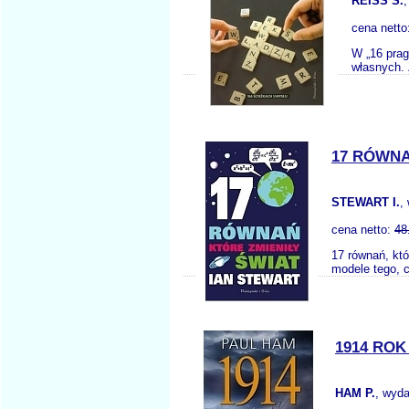
REISS S.
cena netto
W „16 prag
własnych. 
17 RÓWNA
STEWART I.
,
cena netto:
48
17 równań, któ
modele tego, c
1914 ROK
HAM P.
, wyd