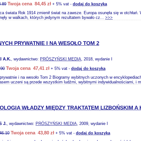
Twoja cena 84,45 zł
8.89
+ 5% vat -
dodaj do koszyka
a świata Rok 1914 zmienił świat na zawsze. Europa osunęła się w otchłań. W 
inęły w walkach, których jedynym rezultatem bywało cz...
>>>
NYCH PRYWATNIE I NA WESOŁO TOM 2
 A.K.
, wydawnictwo:
PRÓSZYŃSKI MEDIA
, 2018, wydanie I
Twoja cena 47,41 zł
.90
+ 5% vat -
dodaj do koszyka
prywatnie i na wesoło Tom 2 Biogramy wybitnych uczonych w encyklopediach 
asem uczeni są przede wszystkim ludźmi, wybitnymi indywidualnościami, i m
OLOGIA WŁADZY MIĘDZY TRAKTATEM LIZBOŃSKIM A
 J.
, wydawnictwo:
PRÓSZYŃSKI MEDIA
, 2009, wydanie I
Twoja cena 43,80 zł
46.10
+ 5% vat -
dodaj do koszyka