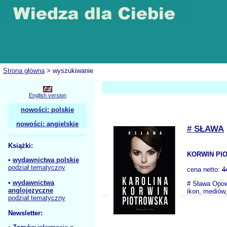
Strona główna
> wyszukiwanie
English version
nowości: polskie
nowości: angielskie
# SŁAWA
Książki:
KORWIN PI
•
wydawnictwa polskie
podział tematyczny
cena netto:
4
•
wydawnictwa
# Sława Opow
anglojęzyczne
ikon, mediów,
podział tematyczny
Newsletter: