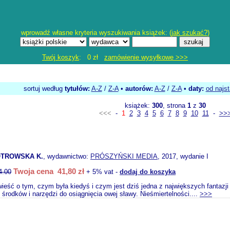
wprowadź własne kryteria wyszukiwania książek: (
jak szukać?
)
Twój koszyk
: 0 zł
zamówienie wysyłkowe >>>
sortuj według
tytułów:
A-Z
/
Z-A
•
autorów:
A-Z
/
Z-A
•
daty:
od najs
książek:
300
, strona
1
z
30
<<<
-
1
2
3
4
5
6
7
8
9
10
11
-
>>
OTROWSKA K.
, wydawnictwo:
PRÓSZYŃSKI MEDIA
, 2017, wydanie I
Twoja cena 41,80 zł
4.00
+ 5% vat -
dodaj do koszyka
ieść o tym, czym była kiedyś i czym jest dziś jedna z największych fantazj
 środków i narzędzi do osiągnięcia owej sławy. Nieśmiertelności....
>>>