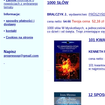
•
Zamów
informacje o
1000 SŁÓW
nowościach z wybranego
tematu
Informacje:
BRALCZYK J.
, wydawnictwo:
PRÓSZYŃS
•
sposoby płatności i
Twoja cena 52,16 zł
cena netto:
54.90
dostawy
1000 słów W błyskotliwych, a jednocześni
•
kontakt
co dzień i od święta. Tropi zmieniające się
•
Cookies na stronie
101 KW
Napisz
KENNETH F
propresssp@gmail.com
cena netto:
101 kwantow
w najprosts
12 SPO