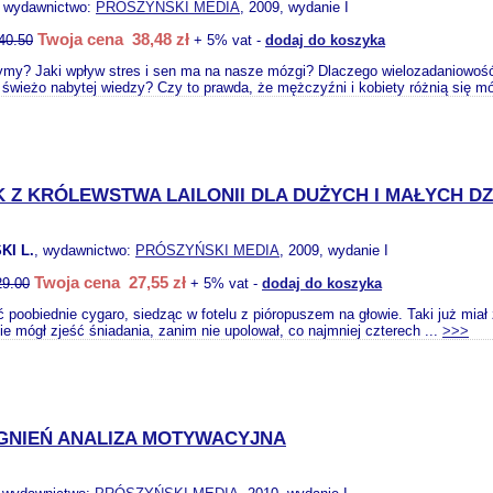
, wydawnictwo:
PRÓSZYŃSKI MEDIA
, 2009, wydanie I
Twoja cena 38,48 zł
40.50
+ 5% vat -
dodaj do koszyka
ymy? Jaki wpływ stres i sen ma na nasze mózgi? Dlaczego wielozadaniowoś
 świeżo nabytej wiedzy? Czy to prawda, że mężczyźni i kobiety różnią się m
K Z KRÓLEWSTWA LAILONII DLA DUŻYCH I MAŁYCH DZ
I L.
, wydawnictwo:
PRÓSZYŃSKI MEDIA
, 2009, wydanie I
Twoja cena 27,55 zł
29.00
+ 5% vat -
dodaj do koszyka
lić poobiednie cygaro, siedząc w fotelu z pióropuszem na głowie. Taki już miał
nie mógł zjeść śniadania, zanim nie upolował, co najmniej czterech ...
>>>
GNIEŃ ANALIZA MOTYWACYJNA