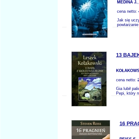
MEDINA J.
cena netto:
Jak się ucz
powtarzanie
13 BAJE
KOŁAKOWSK
cena netto:
Gia lubił pa
Pepi, który 
16 PRA