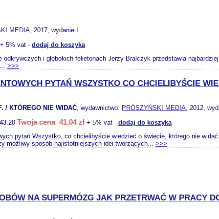
KI MEDIA
, 2017, wydanie I
+ 5% vat -
dodaj do koszyka
e odkrywczych i głębokich felietonach Jerzy Bralczyk przedstawia najbardzie
...
>>>
ANTOWYCH PYTAŃ WSZYSTKO CO CHCIELIBYŚCIE WIE
. / KTÓREGO NIE WIDAĆ
, wydawnictwo:
PRÓSZYŃSKI MEDIA
, 2012, wyd
Twoja cena 41,04 zł
43.20
+ 5% vat -
dodaj do koszyka
ych pytań Wszystko, co chcielibyście wiedzieć o świecie, którego nie widać 
zy możliwy sposób najistotniejszych idei tworzących...
>>>
SOBÓW NA SUPERMÓZG JAK PRZETRWAĆ W PRACY DO