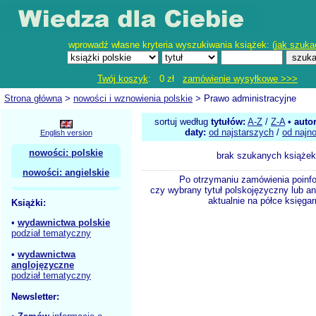
wprowadź własne kryteria wyszukiwania książek: (
jak szuka
Twój koszyk
: 0 zł
zamówienie wysyłkowe >>>
Strona główna
>
nowości i wznowienia polskie
> Prawo administracyjne
sortuj według
tytułów:
A-Z
/
Z-A
•
auto
daty:
od najstarszych
/
od najn
English version
nowości: polskie
brak szukanych książek
nowości: angielskie
Po otrzymaniu zamówienia poinf
czy wybrany tytuł polskojęzyczny lub an
aktualnie na półce księgar
Książki:
•
wydawnictwa polskie
podział tematyczny
•
wydawnictwa
anglojęzyczne
podział tematyczny
Newsletter: