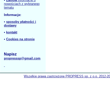
•
Zamów
informacje o
nowościach z wybranego
tematu
Informacje:
•
sposoby płatności i
dostawy
•
kontakt
•
Cookies na stronie
Napisz
propresssp@gmail.com
Wszelkie prawa zastrzeżone PROPRESS sp. z o.o. 2012-2