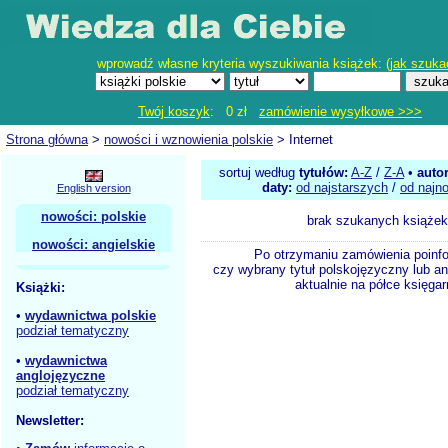
wprowadź własne kryteria wyszukiwania książek: (
jak szuka
Twój koszyk
: 0 zł
zamówienie wysyłkowe >>>
Strona główna
>
nowości i wznowienia polskie
> Internet
sortuj według
tytułów:
A-Z
/
Z-A
•
auto
daty:
od najstarszych
/
od najn
English version
nowości: polskie
brak szukanych książek
nowości: angielskie
Po otrzymaniu zamówienia poinf
czy wybrany tytuł polskojęzyczny lub an
aktualnie na półce księgar
Książki:
•
wydawnictwa polskie
podział tematyczny
•
wydawnictwa
anglojęzyczne
podział tematyczny
Newsletter: