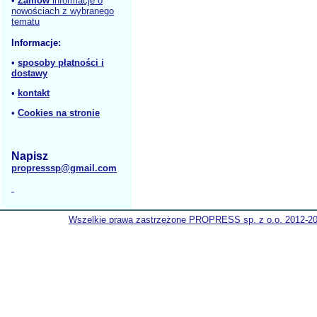
•
Zamów
informacje o
nowościach z wybranego
tematu
Informacje:
•
sposoby płatności i
dostawy
•
kontakt
•
Cookies na stronie
Napisz
propresssp@gmail.com
Wszelkie prawa zastrzeżone PROPRESS sp. z o.o. 2012-2