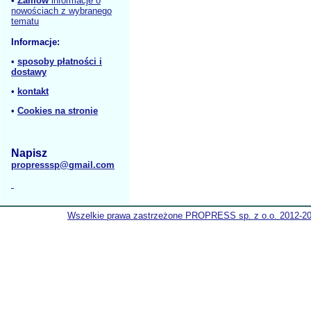
•
Zamów
informacje o
nowościach z wybranego
tematu
Informacje:
•
sposoby płatności i
dostawy
•
kontakt
•
Cookies na stronie
Napisz
propresssp@gmail.com
Wszelkie prawa zastrzeżone PROPRESS sp. z o.o. 2012-2