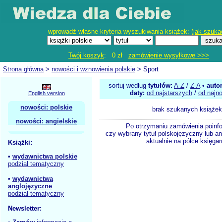
wprowadź własne kryteria wyszukiwania książek: (
jak szuka
Twój koszyk
: 0 zł
zamówienie wysyłkowe >>>
Strona główna
>
nowości i wznowienia polskie
> Sport
sortuj według
tytułów:
A-Z
/
Z-A
•
auto
daty:
od najstarszych
/
od najn
English version
nowości: polskie
brak szukanych książek
nowości: angielskie
Po otrzymaniu zamówienia poinf
czy wybrany tytuł polskojęzyczny lub an
aktualnie na półce księgar
Książki:
•
wydawnictwa polskie
podział tematyczny
•
wydawnictwa
anglojęzyczne
podział tematyczny
Newsletter: