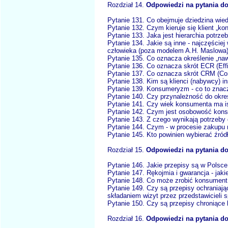
Rozdział 14.
Odpowiedzi na pytania 
Pytanie 131. Co obejmuje dziedzina wi
Pytanie 132. Czym kieruje się klient „k
Pytanie 133. Jaka jest hierarchia potrz
Pytanie 134. Jakie są inne - najczęściej
człowieka (poza modelem A.H. Maslowa
Pytanie 135. Co oznacza określenie „
Pytanie 136. Co oznacza skrót ECR (Ef
Pytanie 137. Co oznacza skrót CRM (C
Pytanie 138. Kim są klienci (nabywcy) in
Pytanie 139. Konsumeryzm - co to znac
Pytanie 140. Czy przynależność do okr
Pytanie 141. Czy wiek konsumenta ma i
Pytanie 142. Czym jest osobowość kons
Pytanie 143. Z czego wynikają potrzeb
Pytanie 144. Czym - w procesie zakupu m
Pytanie 145. Kto powinien wybierać źród
Rozdział 15.
Odpowiedzi na pytania d
Pytanie 146. Jakie przepisy są w Pols
Pytanie 147. Rękojmia i gwarancja - jaki
Pytanie 148. Co może zrobić konsument, 
Pytanie 149. Czy są przepisy ochraniaj
składaniem wizyt przez przedstawicieli
Pytanie 150. Czy są przepisy chroniące
Rozdział 16.
Odpowiedzi na pytania do