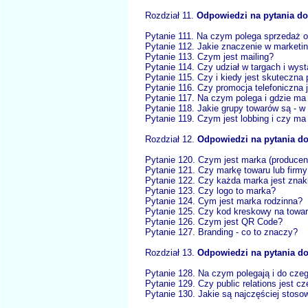
Rozdział 11.
Odpowiedzi na pytania do
Pytanie 111. Na czym polega sprzedaż o
Pytanie 112. Jakie znaczenie w marketi
Pytanie 113. Czym jest mailing?
Pytanie 114. Czy udział w targach i wy
Pytanie 115. Czy i kiedy jest skuteczna
Pytanie 116. Czy promocja telefoniczna j
Pytanie 117. Na czym polega i gdzie m
Pytanie 118. Jakie grupy towarów są - 
Pytanie 119. Czym jest lobbing i czy m
Rozdział 12.
Odpowiedzi na pytania do
Pytanie 120. Czym jest marka (producen
Pytanie 121. Czy markę towaru lub firm
Pytanie 122. Czy każda marka jest zna
Pytanie 123. Czy logo to marka?
Pytanie 124. Cym jest marka rodzinna?
Pytanie 125. Czy kod kreskowy na towa
Pytanie 126. Czym jest QR Code?
Pytanie 127. Branding - co to znaczy?
Rozdział 13.
Odpowiedzi na pytania dot
Pytanie 128. Na czym polegają i do czego
Pytanie 129. Czy public relations jest 
Pytanie 130. Jakie są najczęściej stosow