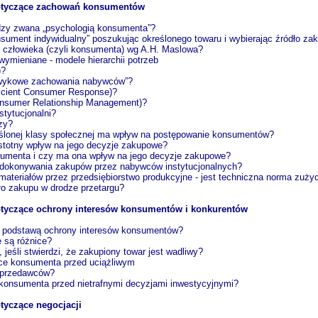
dotyczące zachowań konsumentów
edzy zwana „psychologią konsumenta”?
onsument indywidualny” poszukując określonego towaru i wybierając źródło zak
eb człowieka (czyli konsumenta) wg A.H. Maslowa?
 wymieniane - modele hierarchii potrzeb
)?
nawykowe zachowania nabywców”?
ficient Consumer Response)?
onsumer Relationship Management)?
stytucjonalni?
zy?
eślonej klasy społecznej ma wpływ na postępowanie konsumentów?
stotny wpływ na jego decyzje zakupowe?
umenta i czy ma ona wpływ na jego decyzje zakupowe?
y dokonywania zakupów przez nabywców instytucjonalnych?
ateriałów przez przedsiębiorstwo produkcyjne - jest techniczna norma zuży
ło zakupu w drodze przetargu?
otyczące ochrony interesów konsumentów i konkurentów
ce podstawą ochrony interesów konsumentów?
e są różnice?
jeśli stwierdzi, że zakupiony towar jest wadliwy?
ące konsumenta przed uciążliwym
 sprzedawców?
 konsumenta przed nietrafnymi decyzjami inwestycyjnymi?
tyczące negocjacji