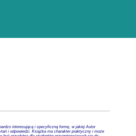
bardzo interesującą i specyficzną formę, w jakiej Autor
pytań i odpowiedzi. Książka ma charakter praktyczny i może
e być przydatna dla studentów przygotowujących się do