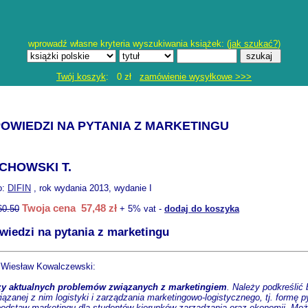
wprowadź własne kryteria wyszukiwania książek: (
jak szukać?
)
Twój koszyk
: 0 zł
zamówienie wysyłkowe >>>
POWIEDZI NA PYTANIA Z MARKETINGU
CHOWSKI T.
o:
DIFIN
, rok wydania 2013, wydanie I
Twoja cena 57,48 zł
60.50
+ 5% vat -
dodaj do koszyka
wiedzi na pytania z marketingu
. Wiesław Kowalczewski:
czy aktualnych problemów związanych z marketingiem
. Należy podkreślić 
iązanej z nim logistyki i zarządzania marketingowo-logistycznego, tj. formę 
 podstaw marketingu dla studentów kierunków zarządzania oraz ekonomii. Moż