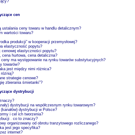
jący?
yczące cen
ą ustalania ceny towaru w handlu detalicznym?
em wartości towaru?
rodka produkcji” w kooperacji przemysłowej?
a elastyczność popytu?
k cenowej elastyczności popytu?
, cena hurtowa, cena detaliczna?
nie ceny ma występowanie na rynku towarów substytucyjnych?
ny towarów?
aka jest między nimi różnica?
 różnią?
ane strategie cenowe?
gię zbierania śmietanki”?
yczące dystrybucji
 znaczy?
anały) dystrybucji na współczesnym rynku towarowym?
 (kanałów) dystrybucji w Polsce?
ormy i cel ich tworzenia?
bucji . co to znaczy?
towy organizowany od obrotu tranzytowego rozliczanego?
ka jest jego specyfika?
zez internet?