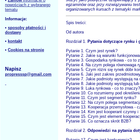
•
Zamów
informacje o
egzaminów oraz przy rozwiązywaniu tes
nowościach z wybranego
organizowanych kursach z tematyki mark
tematu
Informacje:
Spis treści:
•
sposoby płatności i
Od autora
dostawy
•
kontakt
Rozdział 1.
Pytania dotyczące rynku i
•
Cookies na stronie
Pytanie 1. Czym jest rynek?
Pytanie 2. Jakie są warunki funkcjonowa
Pytanie 3. Gospodarka rynkowa - co to 
Pytanie 4. Na czym polega równowaga 
Napisz
Pytanie 5. Czym różni się rynek dóbr ko
propresssp@gmail.com
Pytanie 6. Jaki jest zakres przedmioto
Pytanie 7. Jakie podmioty występują na
Pytanie 8. Jakie podmioty występują lu
Pytanie 9. Luka rynkowa - co to znaczy?
Pytanie 10. Co rozumiemy pod określeni
Pytanie 11. Czym jest segment rynku?
Pytanie 12. Na czym polega segmentacj
Pytanie 13. Kooperacja przemysłowa - c
Pytanie 14. Kim jest kooperant czynny i
Pytanie 15. Czym jest element kooperac
Pytanie 16. Co oznacza skrót B2B?
Rozdział 2.
Odpowiedzi na pytania dot
Pytanie 17. Czym jest konkurencja?