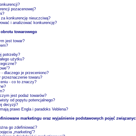
konkurencji?
rencji pozacenowej?
ni?
e za konkurencję nieuczciwą?
wować i analizować konkurencję?
i obrotu towarowego
m jest towar?
arem?
j potrzeby?
wałego użytku?
ategiczne?
sowe”?
 - dlaczego je przeceniono?
y przeznaczenie towaru?
eniu - co to znaczy?
jne?
em?
i czym jest podaż towarów?
wisty od popytu potencjalnego?
j decyzji?
 mają prawo Engla i paradoks Veblena?
efiniowane marketingu oraz wyjaśnienie podstawowych pojęć związany
można go zdefiniować?
pojęcia „marketing”?