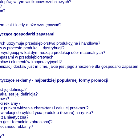
 sklepów, w tym wielkopowierzchniowych?
?
on?
?
ym jest i kiedy może występować?
tyczące gospodarki zapasami
ych utrzymuje przedsiębiorstwo produkcyjne i handlowe?
w w procesie produkcji i dystrybucji?
u występują w każdym rodzaju produkcji dóbr materialnych?
apasami w przedsiębiorstwach
iałów i elementów kooperacyjnych?
izacji dostaw just in time, jakie jest jego znaczenie dla gospodarki zapasam
tyczące reklamy - najbardziej popularnej formy promocji
t jej definicja?
ka jest jej definicja?
gowa?
ki reklamy?
 z punktu widzenia charakteru i celu jej przekazu?
 w relacji do cyklu życia produktu (towaru) na rynku?
 za nieetyczną?
 (jest formalnie zabroniona)?
teczność reklamy?
?
wy?