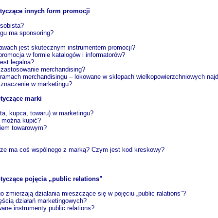
tyczące innych form promocji
sobista?
ngu ma sponsoring?
stawach jest skutecznym instrumentem promocji?
 promocja w formie katalogów i informatorów?
est legalna?
a zastosowanie merchandising?
w ramach merchandisingu – lokowane w sklepach wielkopowierzchniowych najd
a znaczenie w marketingu?
tyczące marki
ta, kupca, towaru) w marketingu?
y można kupić?
kiem towarowym?
rze ma coś wspólnego z marką? Czym jest kod kreskowy?
yczące pojęcia „public relations”
 zmierzają działania mieszczące się w pojęciu „public ralations”?
częścią działań marketingowych?
ane instrumenty public relations?