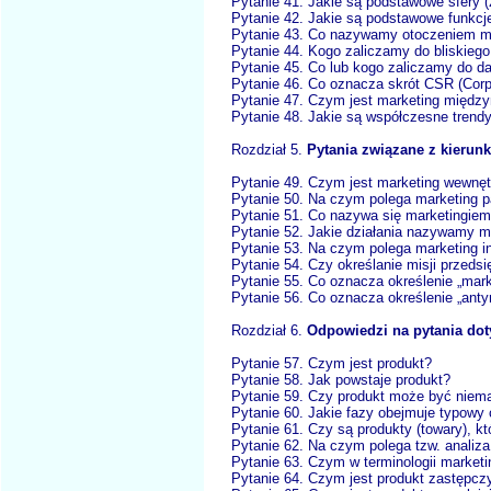
Pytanie 41. Jakie są podstawowe sfery (
Pytanie 42. Jakie są podstawowe funkcj
Pytanie 43. Co nazywamy otoczeniem m
Pytanie 44. Kogo zaliczamy do bliskieg
Pytanie 45. Co lub kogo zaliczamy do d
Pytanie 46. Co oznacza skrót CSR (Corpo
Pytanie 47. Czym jest marketing międz
Pytanie 48. Jakie są współczesne trend
Rozdział 5.
Pytania związane z kierunk
Pytanie 49. Czym jest marketing wewnę
Pytanie 50. Na czym polega marketing p
Pytanie 51. Co nazywa się marketingie
Pytanie 52. Jakie działania nazywamy 
Pytanie 53. Na czym polega marketing i
Pytanie 54. Czy określanie misji przeds
Pytanie 55. Co oznacza określenie „mar
Pytanie 56. Co oznacza określenie „anty
Rozdział 6.
Odpowiedzi na pytania dot
Pytanie 57. Czym jest produkt?
Pytanie 58. Jak powstaje produkt?
Pytanie 59. Czy produkt może być niema
Pytanie 60. Jakie fazy obejmuje typowy 
Pytanie 61. Czy są produkty (towary), k
Pytanie 62. Na czym polega tzw. analiz
Pytanie 63. Czym w terminologii marketi
Pytanie 64. Czym jest produkt zastępcz