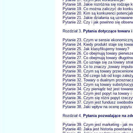
Pytanie 18. Jakie rozróżnia się rodzaje 
Pytanie 19. Co można zaliczyć do konku
Pytanie 20. Kim są konkurenci potencjal
Pytanie 21. Jakie działania są uznawan
Pytanie 22. Czy i jak powinno się obser
Rozdział 3.
Pytania dotyczące towaru 
Pytanie 23. Czym w sensie ekonomiczny
Pytanie 24. Kiedy produkt staje się tow
Pytanie 25. Jak klasyfikujemy towary?
Pytanie 26. Co obejmują towary pierwsze
Pytanie 27. Co obejmują towary długotr
Pytanie 28. Co uznaje się za towary str
Pytanie 29. Co to znaczy „towary impul
Pytanie 30. Czym są towary przecenione
Pytanie 31. Od czego lub od kogo zależ
Pytanie 32. Towary o dualnym przeznacz
Pytanie 33. Czym są towary substytucy
Pytanie 34. Czy pieniądz też jest towar
Pytanie 35. Czym jest popyt na towary 
Pytanie 36. Czym się różni popyt rzeczy
Pytanie 37. Czym jest fundusz swobodne
Pytanie 38. Jaki wpływ na ocenę popytu
Rozdział 4.
Pytania pozwalające na zd
Pytanie 39. Czym jest marketing - jak 
Pytanie 40. Jaka jest historia powstania 