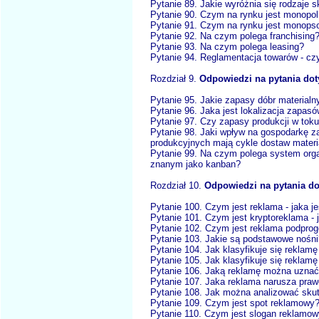
Pytanie 89. Jakie wyróżnia się rodzaje
Pytanie 90. Czym na rynku jest monopol
Pytanie 91. Czym na rynku jest monops
Pytanie 92. Na czym polega franchising
Pytanie 93. Na czym polega leasing?
Pytanie 94. Reglamentacja towarów - cz
Rozdział 9.
Odpowiedzi na pytania do
Pytanie 95. Jakie zapasy dóbr materialn
Pytanie 96. Jaka jest lokalizacja zapasó
Pytanie 97. Czy zapasy produkcji w tok
Pytanie 98. Jaki wpływ na gospodarkę z
produkcyjnych mają cykle dostaw mater
Pytanie 99. Na czym polega system organ
znanym jako kanban?
Rozdział 10.
Odpowiedzi na pytania do
Pytanie 100. Czym jest reklama - jaka jes
Pytanie 101. Czym jest kryptoreklama - ja
Pytanie 102. Czym jest reklama podpro
Pytanie 103. Jakie są podstawowe nośni
Pytanie 104. Jak klasyfikuje się reklamę
Pytanie 105. Jak klasyfikuje się reklamę
Pytanie 106. Jaką reklamę można uznać
Pytanie 107. Jaka reklama narusza prawo
Pytanie 108. Jak można analizować sku
Pytanie 109. Czym jest spot reklamowy
Pytanie 110. Czym jest slogan reklamo