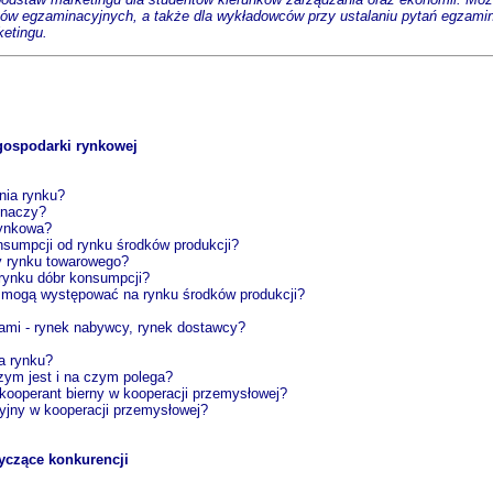
tów egzaminacyjnych, a także dla wykładowców przy ustalaniu pytań egzam
etingu.
 gospodarki rynkowej
nia rynku?
znaczy?
rynkowa?
nsumpcji od rynku środków produkcji?
wy rynku towarowego?
 rynku dóbr konsumpcji?
b mogą występować na rynku środków produkcji?
ami - rynek nabywcy, rynek dostawcy?
a rynku?
zym jest i na czym polega?
 kooperant bierny w kooperacji przemysłowej?
yjny w kooperacji przemysłowej?
yczące konkurencji