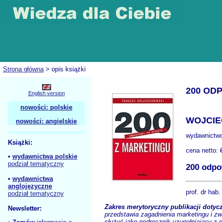
Strona główna
> opis książki
200 OD
English version
nowości: polskie
WOJCIE
nowości: angielskie
wydawnictw
Książki:
cena netto:
•
wydawnictwa polskie
podział tematyczny
200 odpo
•
wydawnictwa
anglojęzyczne
prof. dr hab
podział tematyczny
Zakres merytoryczny publikacji doty
Newsletter:
przedstawia zagadnienia marketingu i zw
służyć jako podręcznik uzupełniający z