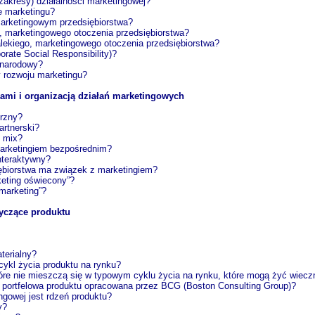
zakresy) działalności marketingowej?
e marketingu?
arketingowym przedsiębiorstwa?
o, marketingowego otoczenia przedsiębiorstwa?
alekiego, marketingowego otoczenia przedsiębiorstwa?
rate Social Responsibility)?
ynarodowy?
y rozwoju marketingu?
ami i organizacją działań marketingowych
trzny?
artnerski?
m mix?
marketingiem bezpośrednim?
nteraktywny?
iębiorstwa ma związek z marketingiem?
keting oświecony”?
marketing”?
yczące produktu
terialny?
cykl życia produktu na rynku?
tóre nie mieszczą się w typowym cyklu życia na rynku, które mogą żyć wiecz
a portfelowa produktu opracowana przez BCG (Boston Consulting Group)?
ngowej jest rdzeń produktu?
y?