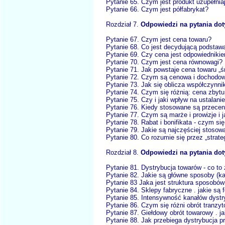
Pytanie 65. Czym jest produkt uzupełnia
Pytanie 66. Czym jest półfabrykat?
Rozdział 7.
Odpowiedzi na pytania dot
Pytanie 67. Czym jest cena towaru?
Pytanie 68. Co jest decydującą podstaw
Pytanie 69. Czy cena jest odpowiedniki
Pytanie 70. Czym jest cena równowagi?
Pytanie 71. Jak powstaje cena towaru „ś
Pytanie 72. Czym są cenowa i dochodow
Pytanie 73. Jak się oblicza współczynni
Pytanie 74. Czym się różnią: cena zbytu
Pytanie 75. Czy i jaki wpływ na ustala
Pytanie 76. Kiedy stosowane są przece
Pytanie 77. Czym są marże i prowizje i j
Pytanie 78. Rabat i bonifikata - czym się
Pytanie 79. Jakie są najczęściej stosow
Pytanie 80. Co rozumie się przez „strate
Rozdział 8.
Odpowiedzi na pytania dot
Pytanie 81. Dystrybucja towarów - co to
Pytanie 82. Jakie są główne sposoby (k
Pytanie 83 Jaka jest struktura sposobów
Pytanie 84. Sklepy fabryczne . jakie są f
Pytanie 85. Intensywność kanałów dystry
Pytanie 86. Czym się różni obrót tranzy
Pytanie 87. Giełdowy obrót towarowy . ja
Pytanie 88. Jak przebiega dystrybucja pr