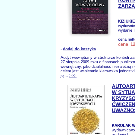
KONTR
ZARZĄ
KIZIUKI
wydawnic
wydanie I
cena net
cena 12
-
dodaj do koszyka
Audyt wewnętrzny w strukturze kontroli z
27 sierpnia 2009 roku o finansach publicz
wewnętrzny, jako działalność niezależną i 
celem jest wspieranie kierownika jednostki 
jej...
>>>
AUTOART
W SYTU
KRYZYS
ĆWICZEN
UWAŻNO
KAROLAK W
wydawnictwo
wydanie I