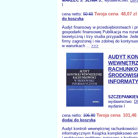
MARZEC J. ŚLIWA J.
, wydawnictwo:
DIF
I
Twoja cena 48,07 zł
cena netto:
50.60
do koszyka
Audyt finansowy w przedsiębiorstwach i pr
gospodarki finansowej Publikacja ma rozw
teoretyczną i trzy studia przypadków. Jed
firmy zagrożonej i nie zdolnej do kontynuo
w warunkach ...
>>>
AUDYT KON
WEWNĘTRZ
RACHUNKO
ŚRODOWIS
INFORMAT
SZCZEPANKIEWI
wydawnictwo:
D
wydanie I
Twoja cena 101,46 
cena netto:
106.80
dodaj do koszyka
Audyt kontroli wewnętrznej rachunkowości
informatycznym Książka kompleksowo om
i praktyczne problemy związane z badan