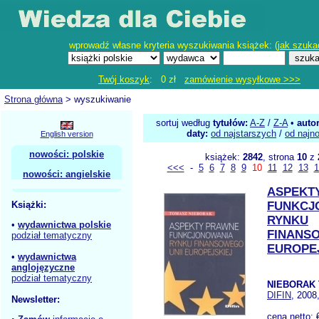
wprowadź własne kryteria wyszukiwania książek: (
jak szuka
Twój koszyk
: 0 zł
zamówienie wysyłkowe >>>
Strona główna
> wyszukiwanie
sortuj według
tytułów:
A-Z
/
Z-A
•
auto
daty:
od najstarszych
/
od najn
English version
nowości: polskie
książek:
2842
, strona
10
z
<<<
-
5
6
7
8
9
10
11
12
13
1
nowości: angielskie
ASPEKT
Książki:
FUNKCJ
RYNKU
•
wydawnictwa polskie
FINANS
podział tematyczny
EUROPE
•
wydawnictwa
anglojęzyczne
podział tematyczny
NIEBORAK 
DIFIN
, 2008
Newsletter:
cena netto: