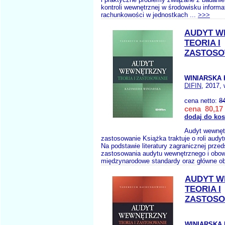
kontroli wewnętrznej w środowisku inform
rachunkowości w jednostkach ...
>>>
AUDYT W
TEORIA I
ZASTOSO
WINIARSKA 
DIFIN
, 2017, 
cena netto:
8
cena 80,17 
dodaj do ko
Audyt wewnętr
zastosowanie Książka traktuje o roli audy
Na podstawie literatury zagranicznej prze
zastosowania audytu wewnętrznego i obow
międzynarodowe standardy oraz główne ob
AUDYT 
TEORIA I
ZASTOSO
WINIARSKA 