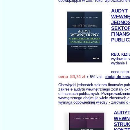
obowiązujące w 2007 roku, wprowadzone w
AUDYT
WEWNĘ
JEDNO
SEKTO
FINAN
PUBLIC
RED. KIZI
wydawnict
wydanie I
cena netto
cena 84,74 zł
+ 5% vat -
dodaj do kos
Obowiązki jednostek sektora finansów pub
zakresie audytu wewnętrznego zostały okr
o finansach publicznych. Przeprowadzenie
wewnętrznego obejmuje wiele złożonych c
wymaga odpowiedniej wiedzy - zarówno o 
AUDY
WEWN
STRUK