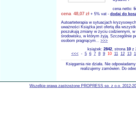
cena netto:
5
cena 48,07 zł
+ 5% vat -
dodaj do kos
Autoarteterapia w sytuacjach kryzysowyc
uważności Książka jest ofertą dla wszystk
poszukują zmiany w życiu codziennym, w 
środowisku, w którym żyją. Szczególnie p
osobom pragnącym...
>>>
książek:
2842
, strona
10
z
<<<
-
5
6
7
8
9
10
11
12
13
1
Księgarnia nie działa. Nie odpowiadamy 
realizujemy zamówien. Do odwol
Wszelkie prawa zastrzeżone PROPRESS sp. z o.o. 2012-2