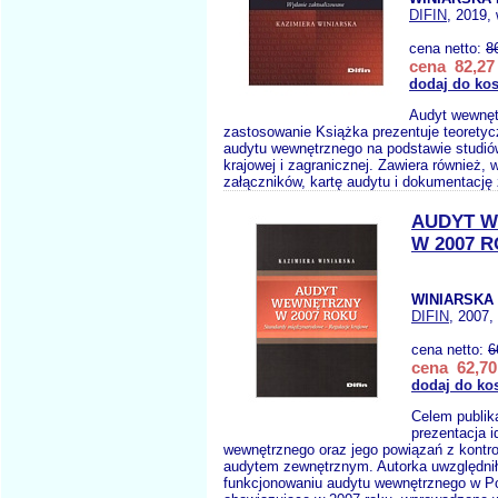
DIFIN
, 2019,
cena netto:
8
cena 82,27 
dodaj do ko
Audyt wewnętr
zastosowanie Książka prezentuje teoretyc
audytu wewnętrznego na podstawie studiów 
krajowej i zagranicznej. Zawiera również, 
załączników, kartę audytu i dokumentację 
AUDYT 
W 2007 R
WINIARSKA 
DIFIN
, 2007,
cena netto:
6
cena 62,70
dodaj do ko
Celem publika
prezentacja i
wewnętrznego oraz jego powiązań z kontro
audytem zewnętrznym. Autorka uwzględni
funkcjonowaniu audytu wewnętrznego w P