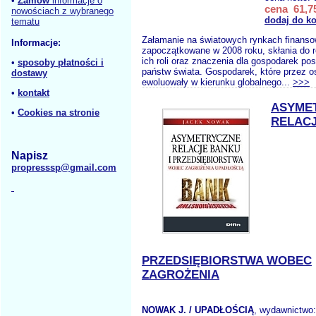
•
Zamów
informacje o
cena 61,75
nowościach z wybranego
dodaj do k
tematu
Załamanie na światowych rynkach finans
Informacje:
zapoczątkowane w 2008 roku, skłania do re
ich roli oraz znaczenia dla gospodarek p
•
sposoby płatności i
państw świata. Gospodarek, które przez os
dostawy
ewoluowały w kierunku globalnego...
>>>
•
kontakt
ASYME
•
Cookies na stronie
RELACJ
Napisz
propresssp@gmail.com
PRZEDSIĘBIORSTWA WOBEC
ZAGROŻENIA
NOWAK J. / UPADŁOŚCIĄ
, wydawnictwo