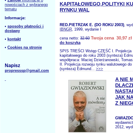
•
Zamów
informacje o
KAPITAŁOWEGO,POLITYKI K
nowościach z wybranego
tematu
RYNKU WAL
Informacje:
RED.PIETRZAK E. (DO ROKU 2003)
, wy
•
sposoby płatności i
IBNGR
, 1999, wydanie I
dostawy
Twoja cena 30,97 zł
cena netto:
32.60
•
kontakt
do koszyka
•
Cookies na stronie
SPIS TREŚCI Wstęp CZĘŚĆ I. Projekcja 
kapitałowego do roku 2003 (synteza) Edmu
współpraca: Maciej Dzierżanowski, Toma
II. Projekcja rozwoju rynku walutowego do
Napisz
(synteza) Edmund...
>>>
propresssp@gmail.com
A NIE
DLACZ
NASTAP
JAK N
Z NIE
GWIAZDO
wydawnic
2012, wyd