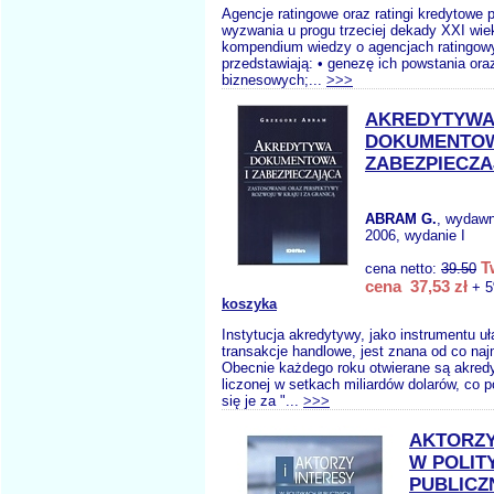
Agencje ratingowe oraz ratingi kredytowe 
wyzwania u progu trzeciej dekady XXI wie
kompendium wiedzy o agencjach ratingow
przedstawiają: • genezę ich powstania ora
biznesowych;...
>>>
AKREDYTYW
DOKUMENTOW
ZABEZPIECZ
ABRAM G.
, wydaw
2006, wydanie I
T
cena netto:
39.50
cena 37,53 zł
+ 5
koszyka
Instytucja akredytywy, jako instrumentu u
transakcje handlowe, jest znana od co najm
Obecnie każdego roku otwierane są akred
liczonej w setkach miliardów dolarów, co 
się je za "...
>>>
AKTORZY
W POLIT
PUBLICZ