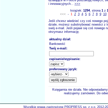
działające w Polsce poszukują nowych, s
i innowacyjnych...
>>>
książek:
1294
, strona
1
z
<<<
-
1
2
3
4
5
6
7
8
9
10
Jeśli chcesz wiedzieć czy coś nowego poj
dziale, możesz subskrybować nowości z t
swój e-mail. Jeśli pojawi się coś nowego n
otrzymasz informację.
aktualny dział:
Bankowość
Twój e-mail:
zapisanie/wypisanie:
preferowany język:
Księgarnia nie działa. Nie odpowiadamy 
realizujemy zamówien. Do odwol
Wszelkie prawa zastrzeżone PROPRESS sp. z o.o. 2012-2