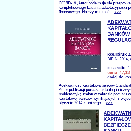
COVID-19 „Autor podejmuje się przeprowa
kompleksowego badania adaptacyjności po
finansowego. Należy to uznać...
>>>
ADEKWA
KAPITAŁ
BANKÓW 
REGULAC
KOLEŚNIK J
DIFIN
, 2014, 
cena netto:
4
cena 47,12 
dodaj do ko
Adekwatność kapitałowa banków Standard
Autor publikacji porusza aktualną i niezwyk
problematykę zmian w zakresie pomiaru a
kapitałowej banków, wynikających z wejśc
stycznia 2014 r. unijnego...
>>>
ADEKWAT
KAPITAŁO
BEZPIECZ
BANKU