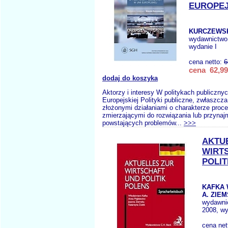
EUROPEJ
KURCZEWSK
wydawnictwo
wydanie I
cena netto:
6
cena 62,99
dodaj do koszyka
Aktorzy i interesy W politykach publicznyc
Europejskiej Polityki publiczne, zwłaszcz
złożonymi działaniami o charakterze proc
zmierzającymi do rozwiązania lub przynaj
powstających problemów...
>>>
AKTU
WIRT
POLIT
KAFKA 
A. ZIEM
wydawni
2008, wy
cena net