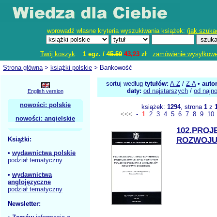
wprowadź własne kryteria wyszukiwania książek: (
jak szuka
Twój koszyk
:
1 egz. /
45.50
43,23
zł
zamówienie wysyłkow
Strona główna
>
książki polskie
> Bankowość
sortuj według
tytułów:
A-Z
/
Z-A
•
auto
daty:
od najstarszych
/
od najn
English version
nowości: polskie
książek:
1294
, strona
1
z
<<<
-
1
2
3
4
5
6
7
8
9
10
nowości: angielskie
102.PROJ
Książki:
ROZWOJU
•
wydawnictwa polskie
podział tematyczny
•
wydawnictwa
anglojęzyczne
podział tematyczny
Newsletter: