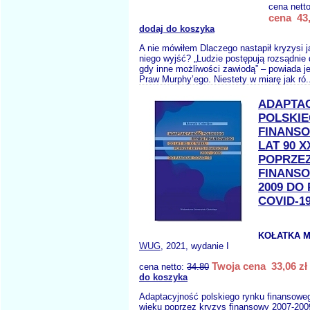
cena nett
cena 43,
dodaj do koszyka
A nie mówiłem Dlaczego nastapił kryzysi j
niego wyjść? „Ludzie postępują rozsądnie
gdy inne możliwości zawiodą” – powiada j
Praw Murphy’ego. Niestety w miarę jak ró.
ADAPTA
POLSKI
FINANS
LAT 90 
POPRZEZ
FINANSO
2009 DO
COVID-1
KOŁATKA M
WUG
, 2021, wydanie I
Twoja cena 33,06 zł
cena netto:
34.80
do koszyka
Adaptacyjność polskiego rynku finansoweg
wieku poprzez kryzys finansowy 2007-200