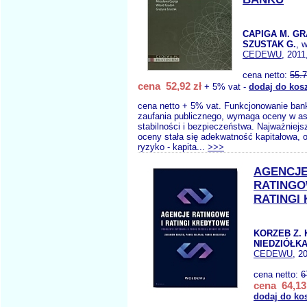
CAPIGA M. GR
SZUSTAK G.
, 
CEDEWU
, 2011
cena netto:
55.
cena 52,92 zł
+ 5% vat -
dodaj do kos
cena netto + 5% vat. Funkcjonowanie banku
zaufania publicznego, wymaga oceny w as
stabilności i bezpieczeństwa. Najważniejs
oceny stała się adekwatność kapitałowa, o
ryzyko - kapita...
>>>
AGENCJ
RATINGO
RATINGI
KORZEB Z. 
NIEDZIÓŁKA
CEDEWU
, 2
cena netto:
6
cena 64,13
dodaj do ko