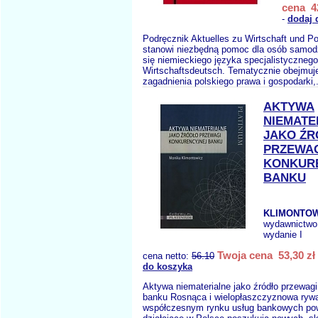
cena 42
-
dodaj 
Podręcznik Aktuelles zu Wirtschaft und Po
stanowi niezbędną pomoc dla osób samod
się niemieckiego języka specjalistycznego
Wirtschaftsdeutsch. Tematycznie obejmuj
zagadnienia polskiego prawa i gospodarki,
AKTYWA
NIEMATE
JAKO ŹR
PRZEWA
KONKUR
BANKU
KLIMONTOW
wydawnictwo
wydanie I
Twoja cena 53,30 zł
cena netto:
56.10
do koszyka
Aktywa niematerialne jako źródło przewagi
banku Rosnąca i wielopłaszczyznowa rywa
współczesnym rynku usług bankowych pow