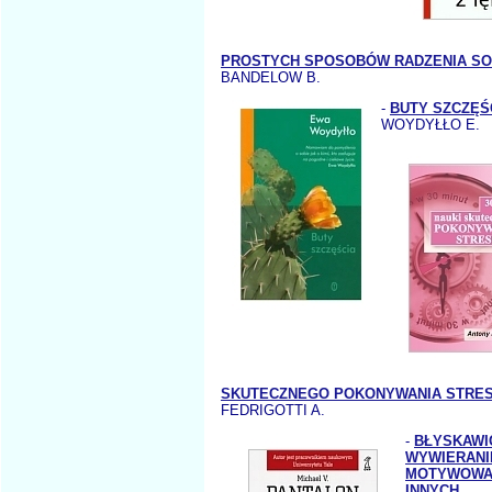
PROSTYCH SPOSOBÓW RADZENIA SOB
BANDELOW B.
-
BUTY SZCZĘŚ
WOYDYŁŁO E.
SKUTECZNEGO POKONYWANIA STRE
FEDRIGOTTI A.
-
BŁYSKAWI
WYWIERANI
MOTYWOWAĆ
INNYCH