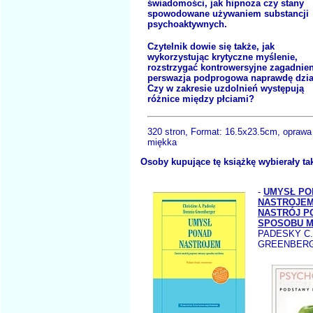
świadomości, jak hipnoza czy stany
spowodowane używaniem substancji
psychoaktywnych.
Czytelnik dowie się także, jak
wykorzystując krytyczne myślenie,
rozstrzygać kontrowersyjne zagadnien
perswazja podprogowa naprawdę dzia
Czy w zakresie uzdolnień występują
różnice między płciami?
320 stron, Format:
16.5x23.5cm, oprawa
miękka
Osoby kupujące tę książkę wybierały ta
-
UMYSŁ PO
NASTROJEM
NASTRÓJ P
SPOSOBU M
PADESKY C.
GREENBERG