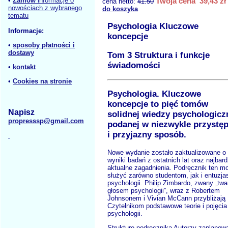
•
Zamów
informacje o
Twoja cena 39,43 zł
cena netto:
41.50
nowościach z wybranego
do koszyka
tematu
Psychologia Kluczowe
Informacje:
koncepcje
•
sposoby płatności i
dostawy
Tom 3 Struktura i funkcje
świadomości
•
kontakt
•
Cookies na stronie
Psychologia. Kluczowe
koncepcje to pięć tomów
Napisz
solidnej wiedzy psychologicz
propresssp@gmail.com
podanej w niezwykle przystę
i przyjazny sposób.
Nowe wydanie zostało zaktualizowane o
wyniki badań z ostatnich lat oraz najbard
aktualne zagadnienia. Podręcznik ten m
służyć zarówno studentom, jak i entuzj
psychologii. Philip Zimbardo, zwany „twa
głosem psychologii”, wraz z Robertem
Johnsonem i Vivian McCann przybliżają
Czytelnikom podstawowe teorie i pojęcia
psychologii.
Strukturę podręcznika Autorzy zaplanowa