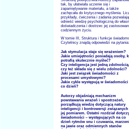
tak, by ułatwiała uczenie się i
zapamiętywanie materiału, a także
zachęcała do krytycznego myślenia. Lic
przykłady, ćwiczenia i zadania pozwalają
odnieść wiedzę psychologiczną do włas
doświadczenia i dostrzec jej zastosowan
codziennym życiu.
W tomie III, Struktura i funkcje świadom
Czytelnicy znajdą odpowiedzi na pytania
Jak stymulacja staje się wrażeniem?
Jakie umiejętności posiadają osoby, k
potrafią skutecznie myśleć?
Czy inteligencja jest jedną zdolnością
czy też składa się z wielu zdolności?
Jaki jest związek świadomości z
procesami umysłowymi?
Jakie cykle występują w świadomości
co dzień?
Autorzy objaśniają mechanizm
powstawania wrażeń i spostrzeżeń,
porządkują wiedzę dotyczącą natury
inteligencji i kontrowersji związanych
jej pomiarem. Ostatni rozdział dotycz
świadomości – występujących na co
dzień rytmów snu i czuwania, marzen
na jawie oraz odmiennych stanów