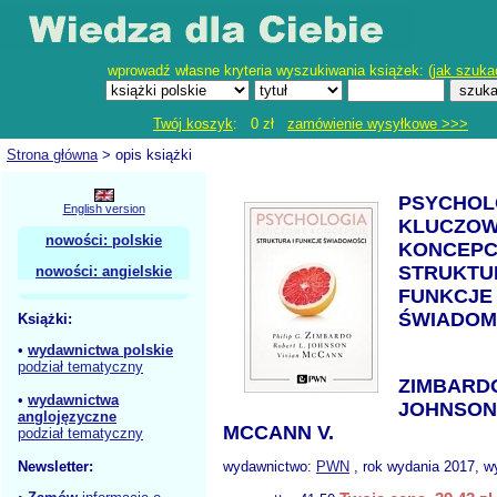
wprowadź własne kryteria wyszukiwania książek: (
jak szuka
Twój koszyk
: 0 zł
zamówienie wysyłkowe >>>
Strona główna
> opis książki
PSYCHOL
English version
KLUCZO
nowości: polskie
KONCEPC
STRUKTUR
nowości: angielskie
FUNKCJE
ŚWIADOM
Książki:
•
wydawnictwa polskie
podział tematyczny
ZIMBARDO
•
wydawnictwa
JOHNSON
anglojęzyczne
MCCANN V.
podział tematyczny
Newsletter:
wydawnictwo:
PWN
, rok wydania 2017, wy