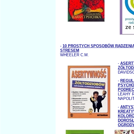
-
10 PROSTYCH SPOSOBÓW RADZENIA
STRESEM
WHEELER C.M.
-
ASERT
ŻÓŁTOD
DAVIDSO
-
REGUL
PSYCHO
PODRĘC
LEAHY R
NAPOLIT
-
ANTYS
KREAT
KOLORO
DOROSŁ
OGROD